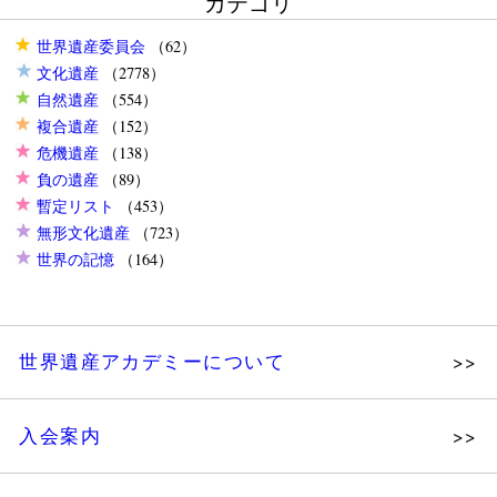
カテゴリ
世界遺産委員会
（62）
文化遺産
（2778）
自然遺産
（554）
複合遺産
（152）
危機遺産
（138）
負の遺産
（89）
暫定リスト
（453）
無形文化遺産
（723）
世界の記憶
（164）
世界遺産アカデミーについて
理念
入会案内
メッセージ
個人会員
主な活動