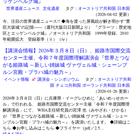
ッゲンベルク城』
世界遺産ニュース
文化遺産
タグ：
オーストリア共和国
日本国
（2026-04-02 更新）
今、注目の世界遺産ニュース!! ◆海を渡った屏風絵が解き明かす"豊
臣大坂城"の記憶――（週刊大阪日日新聞より） 『グラーツ：歴史地
区とエッゲンベルク城』／オーストリア共和国 1999年登録、2010
年範囲拡大 登録基準（ⅱ）（ⅳ）
【講演会情報】2026年３月８日（日）、姫路市国際交流
センター主催、令和７年度国際理解講演会『世界とつな
がる姫路城 ～新しい姉妹城 ヴァヴェル城・シェーンブ
ルン宮殿・プラハ城の魅力～』
イベント情報
講演会・シンポジウム
タグ：
オーストリア共和
国
チェコ共和国
ポーランド共和国
日本国
（2026-01-26 更新）
2026年３月８日（日）に兵庫県・イーグレひめじ「あいめっせホー
ル」で行われる、 姫路市国際交流センター主催「令和７年度国際理
解講演会」にて、 WHA主任研究員の宮澤 光（みやざわ・ひかる）
が 『世界とつながる姫路城 ～新しい姉妹城 ヴァヴェル城・シェー
ンブルン宮殿・プラハ城の魅力～』 を講演いたします。 ◆詳細はこ
ちら ◆お申し込みはこちら ◆フライヤー（pdf／2.5…
続きを読む