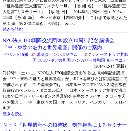
『世界遺産“三大迷宮”ミステリーⅢ』 【番 組 名】 『世界遺産“三
大迷宮”ミステリーⅢ』 【放 送 日】 2014年3月28日（金）20:54～
22:48 【放 送 局】 テレビ東京 【内容紹介】 これまで放送された
第１弾、第２弾に続き、今回は、 &nb…
続きを読む
NPO法人 IEO国際交流団体 設立10周年記念 講演会
『中・東欧の魅力と世界遺産』開催のご案内
イベント情報
講演会・シンポジウム
タグ：
オーストリア共和
国
スロバキア共和国
ハンガリー共和国
ルーマニア
（2014-12-15 更新）
7月28日（土）に、NPO法人 IEO国際交流団体 設立10周年記念講演
会 『中・東欧の魅力と世界遺産』が、JICA地球ひろば広尾講堂にて
開催されます。 この講演会では、日本ルーマニアビジネス協会常務
取締役のベレシュ・ダニエル氏と、 日本・オーストリア文化交流会
代表で日本カドリールダンス普及協会主宰のクライネ・クローネ氏
をお迎えし、 中・東欧４カ国、オーストリア、ハンガリー、スロバ
キア…
続きを読む
ＮＨＫ「世界遺産への招待状」制作担当によるセミナー