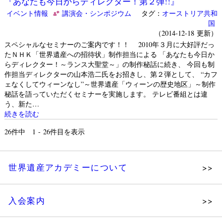
『あなたも今日からディレクター！第２弾!!』
イベント情報
講演会・シンポジウム
タグ：
オーストリア共和
国
（2014-12-18 更新）
スペシャルなセミナーのご案内です！！ 2010年３月に大好評だっ
たＮＨＫ「世界遺産への招待状」制作担当による 「あなたも今日か
らディレクター！～ランス大聖堂～」の制作秘話に続き、 今回も制
作担当ディレクターの山本浩二氏をお招きし、第２弾として、 “カフ
ェなくしてウィーンなし”～世界遺産「ウィーンの歴史地区」～制作
秘話を語っていただくセミナーを実施します。 テレビ番組とは違
う、新た…
続きを読む
26
件中 1 - 26件目を表示
世界遺産アカデミーについて
理念
入会案内
メッセージ