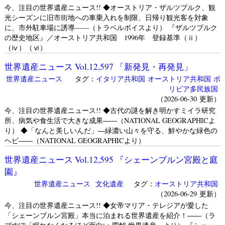
今、注目の世界遺産ニュース!! ◆オーストリア・ザルツブルク、観
光シーズンに旧市街地への車乗入れを制限、日帰り観光客を対象
に、市外駐車場に誘導——（トラベルボイスより） 『ザルツブルク
の歴史地区』／オーストリア共和国 1996年 登録基準（ⅱ）
（ⅳ）（ⅵ）
世界遺産ニュース Vol.12,597 「新発見・再発見」
世界遺産ニュース
タグ：
イタリア共和国
オーストリア共和国
ボ
リビア多民族国
（2026-06-30 更新）
今、注目の世界遺産ニュース!! ◆古代の謎を解き明かすミイラ研究
所、病気や食生活で大きな成果――（NATIONAL GEOGRAPHICよ
り） ◆「なんと美しいんだ」―緑濃い山々を守る、鮮やかな緑色の
ヘビ――（NATIONAL GEOGRAPHICより）
世界遺産ニュース Vol.12,595 『シェーンブルン宮殿と庭
園』
世界遺産ニュース
文化遺産
タグ：
オーストリア共和国
（2026-06-29 更新）
今、注目の世界遺産ニュース!! ◆女帝マリア・テレジアが愛した
「シェーンブルン宮殿」本当に泊まれる世界遺産を紹介！――（ラ