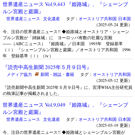
世界遺産ニュース Vol.9,443 『姫路城』、『シェーンブ
ルン宮殿と庭園』
世界遺産ニュース
文化遺産
タグ：
オーストリア共和国
日本国
（2025-05-24 更新）
今、注目の世界遺産ニュース!! ◆姫路城とオーストリア・シェーン
ブルン宮殿が「姉妹城」に ヨーロッパ有数の壮麗な宮殿
――（ABCニュース） 『姫路城』／日本国 1993年 登録基準
（ⅰ） 『シェーンブルン宮殿と庭園』／オーストリア共和国 1996
年 登録基準（ⅰ）（ⅳ）
『読売中高生新聞 2025年５月９日号』
メディア協力
新聞・雑誌・書籍
タグ：
オーストリア共和国
（2025-05-12 更新）
『読売新聞中高生新聞 2025年５月９日号』に、宮澤WHA主任研究員
の執筆記事が掲載されました。
世界遺産ニュース Vol.9,049 『姫路城』、『シェーンブ
ルン宮殿と庭園』
世界遺産ニュース
文化遺産
タグ：
オーストリア共和国
日本国
（2025-03-19 更新）
今、注目の世界遺産ニュース!! ◆姫路城とシェーンブルン宮殿が