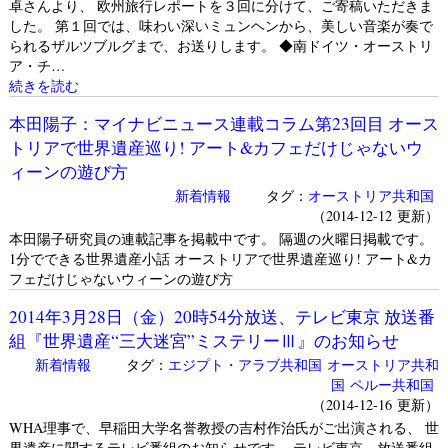
卓さんより、 欧州旅行レポートを３回に分けて、ご寄稿いただきま
した。 第１回では、味わい深いミュンヘンから、美しい音楽が奏で
られるザルツブルグまで、お送りします。 ◆南ドイツ・オーストリ
ア・チ…
続きを読む
本田陽子：マイナビニュース連載コラム第23回目 オース
トリアで世界遺産巡り! アート&カフェだけじゃないウ
ィーンの遊び方
新着情報
タグ：
オーストリア共和国
（2014-12-12 更新）
本田陽子研究員の連載記事を掲載中です。 隔週の火曜日掲載です。
1分でできる世界遺産小話 オーストリアで世界遺産巡り! アート&カ
フェだけじゃないウィーンの遊び方
2014年3月28日（金）20時54分放送、テレビ東京 放送番
組『世界遺産“三大迷宮”ミステリーⅢ』のお知らせ
新着情報
タグ：
エジプト・アラブ共和国
オーストリア共和
国
ペルー共和国
（2014-12-16 更新）
WHA理事で、早稲田大学名誉教授の吉村作治氏がご出演される、 世
界遺産に関するテレビ番組のお知らせです。 テレビ東京 放送番組