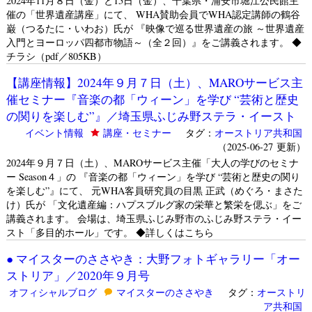
2024年11月８日（金）と15日（金）、千葉県・浦安市堀江公民館主
催の「世界遺産講座」にて、 WHA賛助会員でWHA認定講師の鶴谷
巌（つるたに・いわお）氏が 『映像で巡る世界遺産の旅 ～世界遺産
入門とヨーロッパ四都市物語～（全２回）』をご講義されます。 ◆
チラシ（pdf／805KB）
【講座情報】2024年９月７日（土）、MAROサービス主
催セミナー『音楽の都「ウィーン」を学び “芸術と歴史
の関りを楽しむ”』／埼玉県ふじみ野ステラ・イースト
イベント情報
講座・セミナー
タグ：
オーストリア共和国
（2025-06-27 更新）
2024年９月７日（土）、MAROサービス主催「大人の学びのセミナ
ー Season４」の 『音楽の都「ウィーン」を学び “芸術と歴史の関り
を楽しむ”』にて、 元WHA客員研究員の目黒 正武（めぐろ・まさた
け）氏が 「文化遺産編：ハプスブルグ家の栄華と繁栄を偲ぶ」をご
講義されます。 会場は、埼玉県ふじみ野市のふじみ野ステラ・イー
スト「多目的ホール」です。 ◆詳しくはこちら
● マイスターのささやき：大野フォトギャラリー「オー
ストリア」／2020年９月号
オフィシャルブログ
マイスターのささやき
タグ：
オーストリ
ア共和国