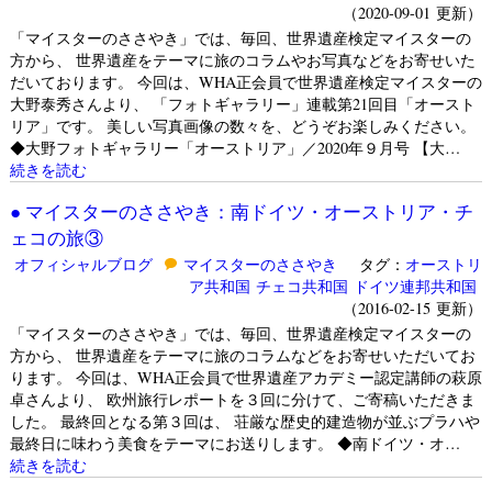
（2020-09-01 更新）
「マイスターのささやき」では、毎回、世界遺産検定マイスターの
方から、 世界遺産をテーマに旅のコラムやお写真などをお寄せいた
だいております。 今回は、WHA正会員で世界遺産検定マイスターの
大野泰秀さんより、 「フォトギャラリー」連載第21回目「オースト
リア」です。 美しい写真画像の数々を、どうぞお楽しみください。
◆大野フォトギャラリー「オーストリア」／2020年９月号 【大…
続きを読む
● マイスターのささやき：南ドイツ・オーストリア・チ
ェコの旅③
オフィシャルブログ
マイスターのささやき
タグ：
オーストリ
ア共和国
チェコ共和国
ドイツ連邦共和国
（2016-02-15 更新）
「マイスターのささやき」では、毎回、世界遺産検定マイスターの
方から、 世界遺産をテーマに旅のコラムなどをお寄せいただいてお
ります。 今回は、WHA正会員で世界遺産アカデミー認定講師の萩原
卓さんより、 欧州旅行レポートを３回に分けて、ご寄稿いただきま
した。 最終回となる第３回は、 荘厳な歴史的建造物が並ぶプラハや
最終日に味わう美食をテーマにお送りします。 ◆南ドイツ・オ…
続きを読む