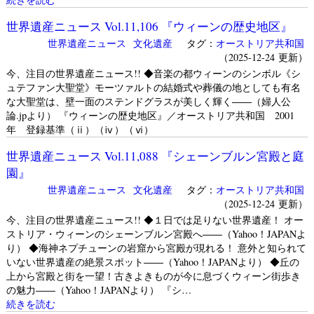
世界遺産ニュース Vol.11,106 『ウィーンの歴史地区』
世界遺産ニュース
文化遺産
タグ：
オーストリア共和国
（2025-12-24 更新）
今、注目の世界遺産ニュース!! ◆音楽の都ウィーンのシンボル《シ
ュテファン大聖堂》モーツァルトの結婚式や葬儀の地としても有名
な大聖堂は、壁一面のステンドグラスが美しく輝く――（婦人公
論.jpより） 『ウィーンの歴史地区』／オーストリア共和国 2001
年 登録基準（ⅱ）（ⅳ）（ⅵ）
世界遺産ニュース Vol.11,088 『シェーンブルン宮殿と庭
園』
世界遺産ニュース
文化遺産
タグ：
オーストリア共和国
（2025-12-24 更新）
今、注目の世界遺産ニュース!! ◆１日では足りない世界遺産！ オー
ストリア・ウィーンのシェーンブルン宮殿へ――（Yahoo！JAPANよ
り） ◆海神ネプチューンの岩窟から宮殿が現れる！ 意外と知られて
いない世界遺産の絶景スポット――（Yahoo！JAPANより） ◆丘の
上から宮殿と街を一望！古きよきものが今に息づくウィーン街歩き
の魅力――（Yahoo！JAPANより） 『シ…
続きを読む