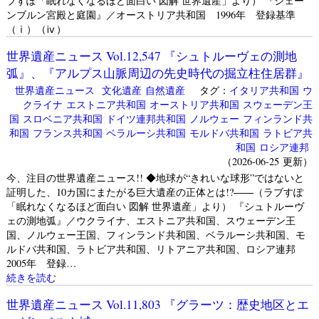
ブすぽ「眠れなくなるほど面白い 図解 世界遺産」より） 『シェー
ンブルン宮殿と庭園』／オーストリア共和国 1996年 登録基準
（ⅰ）（ⅳ）
世界遺産ニュース Vol.12,547 『シュトルーヴェの測地
弧』、『アルプス山脈周辺の先史時代の掘立柱住居群』
世界遺産ニュース
文化遺産
自然遺産
タグ：
イタリア共和国
ウ
クライナ
エストニア共和国
オーストリア共和国
スウェーデン王
国
スロベニア共和国
ドイツ連邦共和国
ノルウェー
フィンランド共
和国
フランス共和国
ベラルーシ共和国
モルドバ共和国
ラトビア共
和国
ロシア連邦
（2026-06-25 更新）
今、注目の世界遺産ニュース!! ◆地球が“きれいな球形”ではないと
証明した、10カ国にまたがる巨大遺産の正体とは!?――（ラブすぽ
「眠れなくなるほど面白い 図解 世界遺産」より） 『シュトルーヴ
ェの測地弧』／ウクライナ、エストニア共和国、スウェーデン王
国、ノルウェー王国、フィンランド共和国、ベラルーシ共和国、モ
ルドバ共和国、ラトビア共和国、リトアニア共和国、ロシア連邦
2005年 登録…
続きを読む
世界遺産ニュース Vol.11,803 『グラーツ：歴史地区とエ