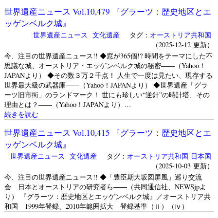
世界遺産ニュース Vol.10,479 『グラーツ：歴史地区とエ
ッゲンベルク城』
世界遺産ニュース
文化遺産
タグ：
オーストリア共和国
（2025-12-12 更新）
今、注目の世界遺産ニュース!! ◆窓が365個!? 時間をテーマにした不
思議な城、オーストリア・エッゲンベルク城の秘密――（Yahoo！
JAPANより） ◆その数３万２千点！ 人生で一度は見たい、現存する
世界最大級の武器庫――（Yahoo！JAPANより） ◆世界遺産「グラ
ーツ旧市街」のランドマーク！ 世にも珍しい“逆針”の時計塔、その
理由とは？――（Yahoo！JAPANより）…
続きを読む
世界遺産ニュース Vol.10,415 『グラーツ：歴史地区とエ
ッゲンベルク城』
世界遺産ニュース
文化遺産
タグ：
オーストリア共和国
日本国
（2025-10-03 更新）
今、注目の世界遺産ニュース!! ◆「豊臣期大坂図屏風」巡り交流
会 日本とオーストリアの研究者ら――（共同通信社、NEWSjpよ
り） 『グラーツ：歴史地区とエッゲンベルク城』／オーストリア共
和国 1999年登録、2010年範囲拡大 登録基準（ⅱ）（ⅳ）