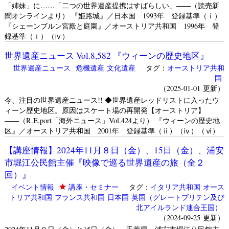
「姉妹」に……「二つの世界遺産提携はすばらしい」――（読売新
聞オンラインより） 『姫路城』／日本国 1993年 登録基準（ⅰ）
『シェーンブルン宮殿と庭園』／オーストリア共和国 1996年 登
録基準（ⅰ）（ⅳ）
世界遺産ニュース Vol.8,582 『ウィーンの歴史地区』
世界遺産ニュース
危機遺産
文化遺産
タグ：
オーストリア共和
国
（2025-01-01 更新）
今、注目の世界遺産ニュース!! ◆世界遺産レッドリストに入ったウ
ィーン歴史地区。原因はスケート場の再開発【オーストリア】
――（R.E.port「海外ニュース」Vol.424より） 『ウィーンの歴史地
区』／オーストリア共和国 2001年 登録基準（ⅱ）（ⅳ）（ⅵ）
【講座情報】2024年11月８日（金）、15日（金）、浦安
市堀江公民館主催『映像で巡る世界遺産の旅（全２
回）』
イベント情報
講座・セミナー
タグ：
イタリア共和国
オース
トリア共和国
フランス共和国
日本国
英国（グレートブリテン及び
北アイルランド連合王国）
（2024-09-25 更新）