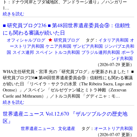
ト：ドナウ河岸とブダ城地区、アンドラーシ通り』／ハンガリー
1…
続きを読む
■ 研究員ブログ236 ■ 第48回世界遺産委員会⑨：信頼性
にも関わる審議が続いた日
オフィシャルブログ
研究員ブログ
タグ：
イタリア共和国
オ
ーストリア共和国
ケニア共和国
ザンビア共和国
ジンバブエ共和
国
スイス連邦
スペイン
トルコ共和国
ブラジル連邦共和国
ポーラ
ンド共和国
（2026-07-29 更新）
WHA主任研究員・宮澤 光の「研究員ブログ」が更新されました！ ■
研究員ブログ236■ 第48回世界遺産委員会⑨：信頼性にも関わる審議
が続いた日 「リベイラ・サクラの水景（The Ribeira Sacra, Lugo and
Orense）」／スペイン 「ゼルゼヴァン城とミトラ神殿（Zerzevan
Castle and Mithraeum）」／トルコ共和国 「グディニャ：モ…
続きを読む
世界遺産ニュース Vol.12,670 『ザルツブルクの歴史地
区』
世界遺産ニュース
文化遺産
タグ：
オーストリア共和国
（2026-07-07 更新）