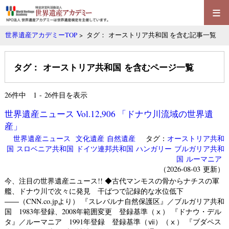
≡
世界遺産アカデミーTOP
> タグ： オーストリア共和国 を含む記事一覧
タグ： オーストリア共和国 を含むページ一覧
26
件中 1 - 26件目を表示
世界遺産ニュース Vol.12,906 「ドナウ川流域の世界遺
産」
世界遺産ニュース
文化遺産
自然遺産
タグ：
オーストリア共和
国
スロベニア共和国
ドイツ連邦共和国
ハンガリー
ブルガリア共和
国
ルーマニア
（2026-08-03 更新）
今、注目の世界遺産ニュース!! ◆古代マンモスの骨からナチスの軍
艦、ドナウ川で次々に発見 干ばつで記録的な水位低下
――（CNN.co.jpより） 『スレバルナ自然保護区』／ブルガリア共和
国 1983年登録、2008年範囲変更 登録基準（ⅹ） 『ドナウ・デル
タ』／ルーマニア 1991年登録 登録基準（ⅶ）（ⅹ） 『ブダペス