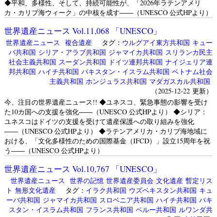
◆平和、多様性、そして、持続可能性が、「2026年ラテンアメリ
カ・カリブ海ウィーク」の中核を成す――（UNESCO 公式HPより）
世界遺産ニュース Vol.11,068 「UNESCO」
世界遺産ニュース
複合遺産
タグ：
ウルグアイ東方共和国
キュー
バ共和国
シリア・アラブ共和国
ジャマイカ共和国
スリランカ民主
社会主義共和国
スーダン共和国
ドイツ連邦共和国
ナイジェリア連
邦共和国
ハイチ共和国
パキスタン・イスラム共和国
ベトナム社会
主義共和国
ホンジュラス共和国
マダガスカル共和国
（2025-12-22 更新）
今、注目の世界遺産ニュース!! ◆ユネスコ、緊急事態の影響を受け
た10カ国への支援を強化――（UNESCO 公式HPより） ◆シリア：
ユネスコはドイツの支援を受けて遺産保護への取り組みを強化
――（UNESCO 公式HPより） ◆ラテンアメリカ・カリブ海地域に
おける、「文化多様性のための国際基金（IFCD）」設立15周年を祝
う――（UNESCO 公式HPより）
世界遺産ニュース Vol.10,767 「UNESCO」
世界遺産ニュース
世界の記憶
世界遺産委員会
文化遺産
暫定リス
ト
無形文化遺産
タグ：
イラク共和国
ウズベキスタン共和国
キュ
ーバ共和国
ジャマイカ共和国
スロベニア共和国
ハイチ共和国
パキ
スタン・イスラム共和国
フランス共和国
ペルー共和国
ルワンダ共