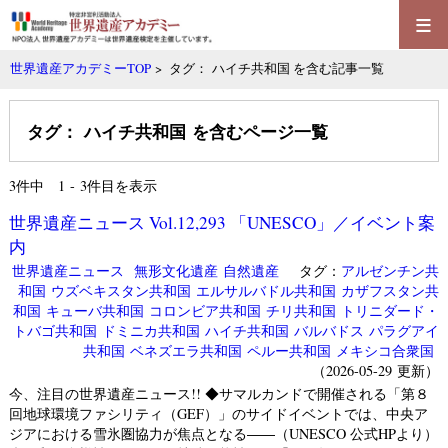
≡
世界遺産アカデミーTOP
> タグ： ハイチ共和国 を含む記事一覧
タグ： ハイチ共和国 を含むページ一覧
3
件中 1 - 3件目を表示
世界遺産ニュース Vol.12,293 「UNESCO」／イベント案
内
世界遺産ニュース
無形文化遺産
自然遺産
タグ：
アルゼンチン共
和国
ウズベキスタン共和国
エルサルバドル共和国
カザフスタン共
和国
キューバ共和国
コロンビア共和国
チリ共和国
トリニダード・
トバゴ共和国
ドミニカ共和国
ハイチ共和国
バルバドス
パラグアイ
共和国
ベネズエラ共和国
ペルー共和国
メキシコ合衆国
（2026-05-29 更新）
今、注目の世界遺産ニュース!! ◆サマルカンドで開催される「第８
回地球環境ファシリティ（GEF）」のサイドイベントでは、中央ア
ジアにおける雪氷圏協力が焦点となる――（UNESCO 公式HPより）