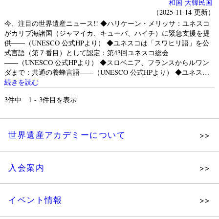
和国
大韓民国
（2025-11-14 更新）
今、注目の世界遺産ニュース!! ◆ハリケーン・メリッサ：ユネスコ
がカリブ海諸国（ジャマイカ、キューバ、ハイチ）に緊急支援を提
供――（UNESCO 公式HPより） ◆ユネスコは「スワヒリ語」を公
式言語（第７番目）として認定：第43回ユネスコ総会
――（UNESCO 公式HPより） ◆スロベニア、フランスからルワン
ダまで：共通の養蜂言語――（UNESCO 公式HPより） ◆ユネス…
続きを読む
3
件中 1 - 3件目を表示
世界遺産アカデミーについて
理念
入会案内
メッセージ
個人会員
主な活動
イベント情報
法人会員
沿革