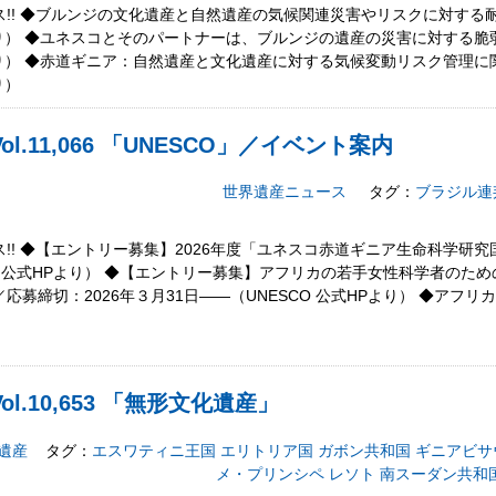
!! ◆ブルンジの文化遺産と自然遺産の気候関連災害やリスクに対する
Pより） ◆ユネスコとそのパートナーは、ブルンジの遺産の災害に対する
Pより） ◆赤道ギニア：自然遺産と文化遺産に対する気候変動リスク管理
り）
l.11,066 「UNESCO」／イベント案内
世界遺産ニュース
タグ：
ブラジル連
!! ◆【エントリー募集】2026年度「ユネスコ赤道ギニア生命科学研究
CO 公式HPより） ◆【エントリー募集】アフリカの若手女性科学者のた
募締切：2026年３月31日――（UNESCO 公式HPより） ◆アフ
l.10,653 「無形文化遺産」
遺産
タグ：
エスワティニ王国
エリトリア国
ガボン共和国
ギニアビサ
メ・プリンシペ
レソト
南スーダン共和