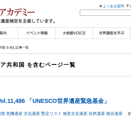
よくある質問
ンプル
ページ
講演会
大使館セミナー
展示会
講座・セミナー
ツアー情報
イベントレポート
研究員ブログ
マイスターのささや
WHAフォトギャラリ
世界遺産応援ブログ
世界遺産検定公式
学習アシスト動画
世界遺産ナビ
和国 を含む記事一覧
き
ー
HP
【pamon】
ニア共和国 を含むページ一覧
l.11,486 「UNESCO世界遺産緊急基金」
記憶
危機遺産
文化遺産
暫定リスト
無形文化遺産
自然遺産
複合遺産
タ