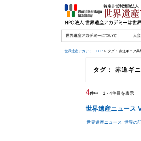
理念
メッセージ
主な活動内容
沿革
組織図・役員
研究員紹介 >>
法人会員・協賛団体
メディア協力／プレ
個人会員
法人会員
会報誌サ
会員限定
宮澤 光 MIYAZAWA, Hikaru
研究員によるメディ
／公認団体
スリリース
世界遺産アカデミーTOP
> タグ： 赤道ギニア共
ア協力など
タグ： 赤道ギ
4
件中 1 - 4件目を表示
世界遺産ニュース Vo
世界遺産ニュース
世界の