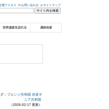
交通アクセス
お問い合わせ
サイトマップ
WHA認定講師について
WHA認定講師 紹介
WHA認定講師 紹介
自治体・民間団体関
企業関係者の方へ
学校・教育関係者の
動画
記事（会報誌）
係者の方へ
方へ
グ：
ブルンジ共和国
赤道ギ
ニア共和国
（2026-02-17 更新）