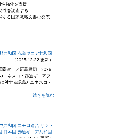
耐性強化を支援
脆弱性を調査する
に関する国家戦略文書の発表
邦共和国
赤道ギニア共和国
（2025-12-22 更新）
国際賞」／応募締切：2026
めのユネスコ・赤道ギニアフ
リカに対する認識とユネスコ・
続きを読む
ウ共和国
コモロ連合
サント
国
日本国
赤道ギニア共和国