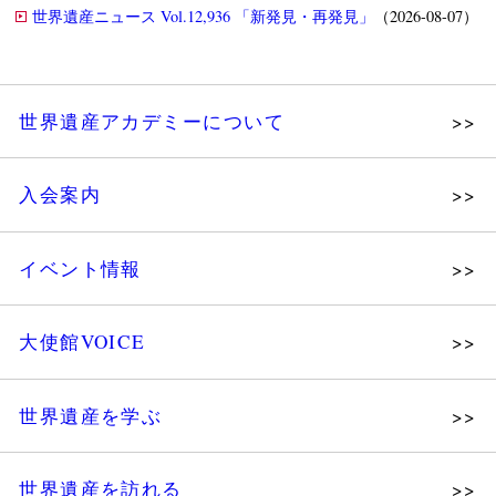
世界遺産ニュース Vol.12,936 「新発見・再発見」
（2026-08-07）
世界遺産アカデミーについて
理念
入会案内
メッセージ
個人会員
主な活動
イベント情報
法人会員
沿革
講演会
会報誌サンプル
組織図・役員
大使館VOICE
大使館セミナー
会員限定ページ
研究員紹介
展示会
法人会員・協賛団体／公認団体
世界遺産を学ぶ
講座・セミナー
メディア協力／プレスリリース
研究員ブログ
ツアー情報
世界遺産を訪れる