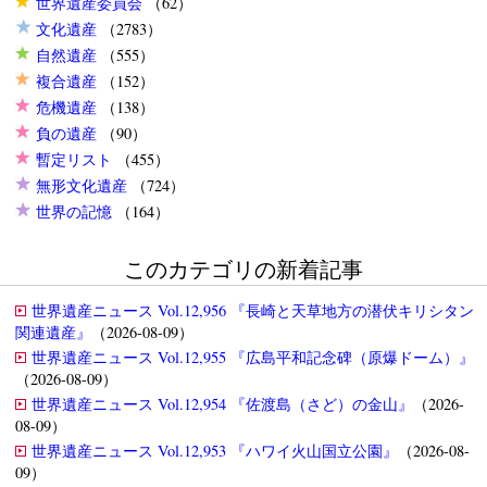
世界遺産委員会
（62）
文化遺産
（2783）
自然遺産
（555）
複合遺産
（152）
危機遺産
（138）
負の遺産
（90）
暫定リスト
（455）
無形文化遺産
（724）
世界の記憶
（164）
このカテゴリの新着記事
世界遺産ニュース Vol.12,956 『長崎と天草地方の潜伏キリシタン
関連遺産』
（2026-08-09）
世界遺産ニュース Vol.12,955 『広島平和記念碑（原爆ドーム）』
（2026-08-09）
世界遺産ニュース Vol.12,954 『佐渡島（さど）の金山』
（2026-
08-09）
世界遺産ニュース Vol.12,953 『ハワイ火山国立公園』
（2026-08-
09）