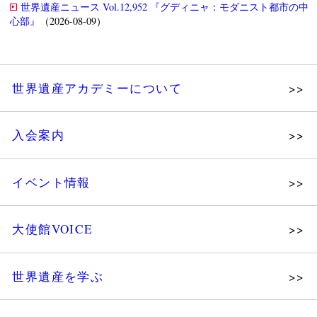
世界遺産ニュース Vol.12,952 『グディニャ：モダニスト都市の中
心部』
（2026-08-09）
世界遺産アカデミーについて
理念
入会案内
メッセージ
個人会員
主な活動
イベント情報
法人会員
沿革
講演会
会報誌サンプル
組織図・役員
大使館VOICE
大使館セミナー
会員限定ページ
研究員紹介
展示会
法人会員・協賛団体／公認団体
世界遺産を学ぶ
講座・セミナー
メディア協力／プレスリリース
研究員ブログ
ツアー情報