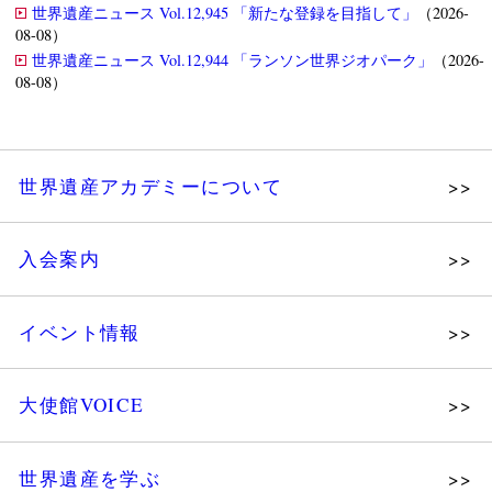
世界遺産ニュース Vol.12,945 「新たな登録を目指して」
（2026-
08-08）
世界遺産ニュース Vol.12,944 「ランソン世界ジオパーク」
（2026-
08-08）
世界遺産アカデミーについて
理念
入会案内
メッセージ
個人会員
主な活動
イベント情報
法人会員
沿革
講演会
会報誌サンプル
組織図・役員
大使館VOICE
大使館セミナー
会員限定ページ
研究員紹介
展示会
法人会員・協賛団体／公認団体
世界遺産を学ぶ