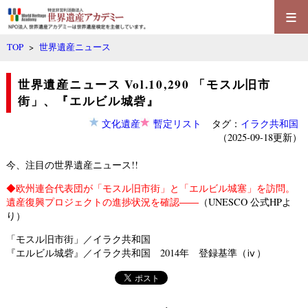
≡
TOP
>
世界遺産ニュース
世界遺産ニュース Vol.10,290 「モスル旧市
街」、『エルビル城砦』
文化遺産
暫定リスト
タグ：
イラク共和国
（2025-09-18更新）
今、注目の世界遺産ニュース!!
◆
欧州連合代表団が「モスル旧市街」と「エルビル城塞」を訪問。
遺産復興プロジェクトの進捗状況を確認――
（UNESCO 公式HPよ
り）
「モスル旧市街」／イラク共和国
『エルビル城砦』／イラク共和国 2014年 登録基準（ⅳ）