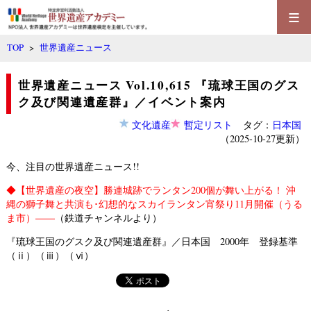
≡
TOP
>
世界遺産ニュース
世界遺産ニュース Vol.10,615 『琉球王国のグス
ク及び関連遺産群』／イベント案内
文化遺産
暫定リスト
タグ：
日本国
（2025-10-27更新）
今、注目の世界遺産ニュース!!
◆
【世界遺産の夜空】勝連城跡でランタン200個が舞い上がる！ 沖
縄の獅子舞と共演も･幻想的なスカイランタン宵祭り11月開催（うる
ま市）――
（鉄道チャンネルより）
『琉球王国のグスク及び関連遺産群』／日本国 2000年 登録基準
（ⅱ）（ⅲ）（ⅵ）