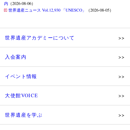
内
（2026-08-06）
世界遺産ニュース Vol.12,930 「UNESCO」
（2026-08-05）
世界遺産アカデミーについて
理念
入会案内
メッセージ
個人会員
主な活動
イベント情報
法人会員
沿革
講演会
会報誌サンプル
組織図・役員
大使館VOICE
大使館セミナー
会員限定ページ
研究員紹介
展示会
法人会員・協賛団体／公認団体
世界遺産を学ぶ
講座・セミナー
メディア協力／プレスリリース
研究員ブログ