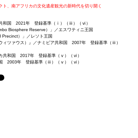
クト、南アフリカの文化遺産観光の新時代を切り開く
和国 2021年 登録基準（ⅰ）（ⅲ）（ⅵ）
o Biosphere Reserve）」／エスワティニ王国
l Precinct）」／レソト王国
ィツァウス）』／ナミビア共和国 2007年 登録基準（ⅲ）
共和国 2017年 登録基準（ⅴ）（ⅵ）
 2003年 登録基準（ⅲ）（ⅴ）（ⅵ）