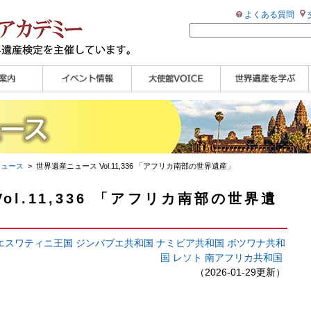
よくある質問
ンプル
ページ
講演会
大使館セミナー
展示会
講座・セミナー
ツアー情報
イベントレポート
研究員ブログ
マイスターのささや
WHAフォトギャラリ
世界遺産応援ブログ
世界遺産検定公式
学習アシスト動画
世界遺産ナビ
き
ー
HP
【pamon】
ニュース
> 世界遺産ニュース Vol.11,336 「アフリカ南部の世界遺産」
ol.11,336 「アフリカ南部の世界遺
エスワティニ王国
ジンバブエ共和国
ナミビア共和国
ボツワナ共和
国
レソト
南アフリカ共和国
（2026-01-29更新）