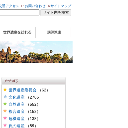
交通アクセス
お問い合わせ
サイトマップ
WHA認定講師について
WHA認定講師 紹介
WHA認定講師 紹介
自治体・民間団体関
企業関係者の方へ
学校・教育関係者の
動画
記事（会報誌）
係者の方へ
方へ
世界遺産委員会
（62）
文化遺産
（2765）
自然遺産
（552）
複合遺産
（152）
危機遺産
（138）
負の遺産
（89）