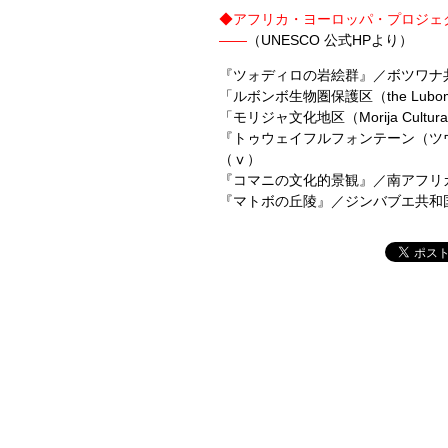
◆
アフリカ・ヨーロッパ・プロジェ
――
（UNESCO 公式HPより）
『ツォディロの岩絵群』／ボツワナ共
「ルボンボ生物圏保護区（the Lubomb
「モリジャ文化地区（Morija Cultura
『トゥウェイフルフォンテーン（ツウ
（ⅴ）
『コマニの文化的景観』／南アフリカ
『マトボの丘陵』／ジンバブエ共和国