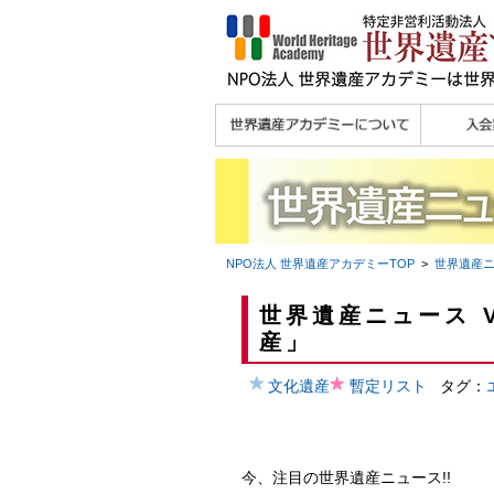
理念
メッセージ
主な活動内容
沿革
組織図・役員
研究員紹介 >>
法人会員・協賛団体
メディア協力／プレ
個人会員
法人会員
会報誌サ
会員限定
宮澤 光 MIYAZAWA, Hikaru
研究員によるメディ
／公認団体
スリリース
ア協力など
NPO法人 世界遺産アカデミー
TOP
>
世界遺産
世界遺産ニュース V
産」
文化遺産
暫定リスト
タグ：
今、注目の世界遺産ニュース!!