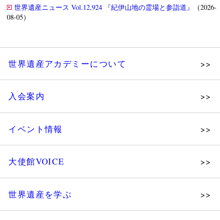
世界遺産ニュース Vol.12,924 『紀伊山地の霊場と参詣道』
（2026-
08-05）
世界遺産アカデミーについて
理念
入会案内
メッセージ
個人会員
主な活動
イベント情報
法人会員
沿革
講演会
会報誌サンプル
組織図・役員
大使館VOICE
大使館セミナー
会員限定ページ
研究員紹介
展示会
法人会員・協賛団体／公認団体
世界遺産を学ぶ
講座・セミナー
メディア協力／プレスリリース
研究員ブログ