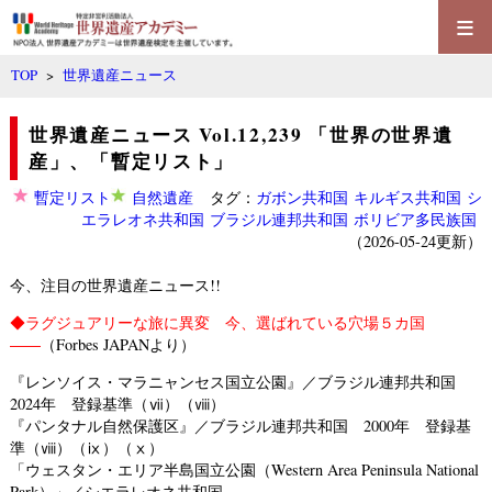
≡
TOP
>
世界遺産ニュース
世界遺産ニュース Vol.12,239 「世界の世界遺
産」、「暫定リスト」
暫定リスト
自然遺産
タグ：
ガボン共和国
キルギス共和国
シ
エラレオネ共和国
ブラジル連邦共和国
ボリビア多民族国
（2026-05-24更新）
今、注目の世界遺産ニュース!!
◆
ラグジュアリーな旅に異変 今、選ばれている穴場５カ国
――
（Forbes JAPANより）
『レンソイス・マラニャンセス国立公園』／ブラジル連邦共和国
2024年 登録基準（ⅶ）（ⅷ）
『パンタナル自然保護区』／ブラジル連邦共和国 2000年 登録基
準（ⅷ）（ⅸ）（ⅹ）
「ウェスタン・エリア半島国立公園（Western Area Peninsula National
Park）」／シエラレオネ共和国