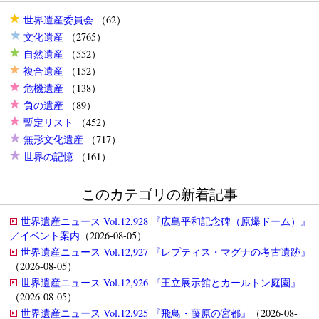
世界遺産委員会
（62）
文化遺産
（2765）
自然遺産
（552）
複合遺産
（152）
危機遺産
（138）
負の遺産
（89）
暫定リスト
（452）
無形文化遺産
（717）
世界の記憶
（161）
このカテゴリの新着記事
世界遺産ニュース Vol.12,928 『広島平和記念碑（原爆ドーム）』
／イベント案内
（2026-08-05）
世界遺産ニュース Vol.12,927 『レプティス・マグナの考古遺跡』
（2026-08-05）
世界遺産ニュース Vol.12,926 『王立展示館とカールトン庭園』
（2026-08-05）
世界遺産ニュース Vol.12,925 『飛鳥・藤原の宮都』
（2026-08-