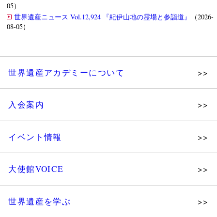
05）
世界遺産ニュース Vol.12,924 『紀伊山地の霊場と参詣道』
（2026-
08-05）
世界遺産アカデミーについて
理念
入会案内
メッセージ
個人会員
主な活動
イベント情報
法人会員
沿革
講演会
会報誌サンプル
組織図・役員
大使館VOICE
大使館セミナー
会員限定ページ
研究員紹介
展示会
法人会員・協賛団体／公認団体
世界遺産を学ぶ
講座・セミナー
メディア協力／プレスリリース