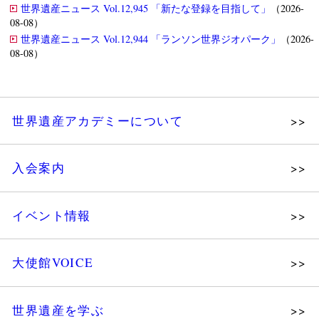
世界遺産ニュース Vol.12,945 「新たな登録を目指して」
（2026-
08-08）
世界遺産ニュース Vol.12,944 「ランソン世界ジオパーク」
（2026-
08-08）
世界遺産アカデミーについて
理念
入会案内
メッセージ
個人会員
主な活動
イベント情報
法人会員
沿革
講演会
会報誌サンプル
組織図・役員
大使館VOICE
大使館セミナー
会員限定ページ
研究員紹介
展示会
法人会員・協賛団体／公認団体
世界遺産を学ぶ