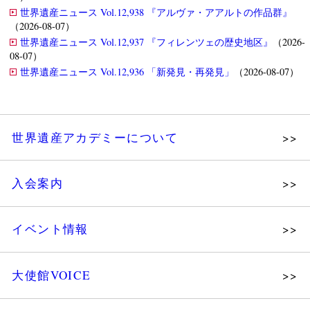
世界遺産ニュース Vol.12,938 『アルヴァ・アアルトの作品群』
（2026-08-07）
世界遺産ニュース Vol.12,937 『フィレンツェの歴史地区』
（2026-
08-07）
世界遺産ニュース Vol.12,936 「新発見・再発見」
（2026-08-07）
世界遺産アカデミーについて
理念
入会案内
メッセージ
個人会員
主な活動
イベント情報
法人会員
沿革
講演会
会報誌サンプル
組織図・役員
大使館VOICE
大使館セミナー
会員限定ページ
研究員紹介