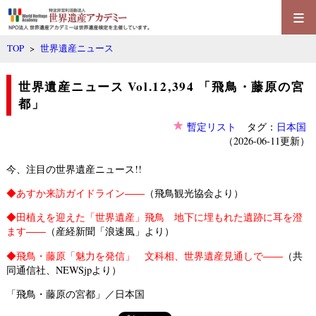
≡
TOP
>
世界遺産ニュース
世界遺産ニュース Vol.12,394 「飛鳥・藤原の宮
都」
暫定リスト
タグ：
日本国
（2026-06-11更新）
今、注目の世界遺産ニュース!!
◆
あすか来訪ガイドライン――
（飛鳥観光協会より）
◆
田植えを迎えた「世界遺産」飛鳥 地下に埋もれた遺跡に耳を澄
ます――
（産経新聞「浪速風」より）
◆
飛鳥・藤原「魅力を発信」 文科相、世界遺産見通しで――
（共
同通信社、NEWSjpより）
「飛鳥・藤原の宮都」／日本国