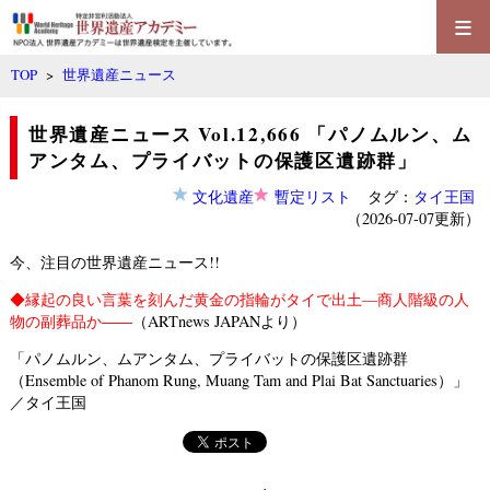
≡
TOP
>
世界遺産ニュース
世界遺産ニュース Vol.12,666 「パノムルン、ム
アンタム、プライバットの保護区遺跡群」
文化遺産
暫定リスト
タグ：
タイ王国
（2026-07-07更新）
今、注目の世界遺産ニュース!!
◆
縁起の良い言葉を刻んだ黄金の指輪がタイで出土—商人階級の人
物の副葬品か――
（ARTnews JAPANより）
「パノムルン、ムアンタム、プライバットの保護区遺跡群
（Ensemble of Phanom Rung, Muang Tam and Plai Bat Sanctuaries）」
／タイ王国