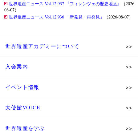
世界遺産ニュース Vol.12,937 『フィレンツェの歴史地区』
（2026-
08-07）
世界遺産ニュース Vol.12,936 「新発見・再発見」
（2026-08-07）
世界遺産アカデミーについて
理念
入会案内
メッセージ
個人会員
主な活動
イベント情報
法人会員
沿革
講演会
会報誌サンプル
組織図・役員
大使館VOICE
大使館セミナー
会員限定ページ
研究員紹介
展示会
法人会員・協賛団体／公認団体
世界遺産を学ぶ
講座・セミナー
メディア協力／プレスリリース