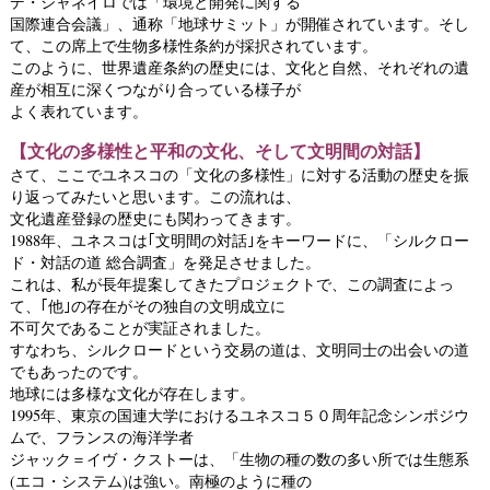
デ・ジャネイロでは「環境と開発に関する
国際連合会議」、通称「地球サミット」が開催されています。そし
て、この席上で生物多様性条約が採択されています。
このように、世界遺産条約の歴史には、文化と自然、それぞれの遺
産が相互に深くつながり合っている様子が
よく表れています。
【文化の多様性と平和の文化、そして文明間の対話】
さて、ここでユネスコの「文化の多様性」に対する活動の歴史を振
り返ってみたいと思います。この流れは、
文化遺産登録の歴史にも関わってきます。
1988年、ユネスコは｢文明間の対話｣をキーワードに、「シルクロー
ド・対話の道 総合調査」を発足させました。
これは、私が長年提案してきたプロジェクトで、この調査によっ
て、｢他｣の存在がその独自の文明成立に
不可欠であることが実証されました。
すなわち、シルクロードという交易の道は、文明同士の出会いの道
でもあったのです。
地球には多様な文化が存在します。
1995年、東京の国連大学におけるユネスコ５０周年記念シンポジウ
ムで、フランスの海洋学者
ジャック＝イヴ・クストーは、「生物の種の数の多い所では生態系
(エコ・システム)は強い。南極のように種の