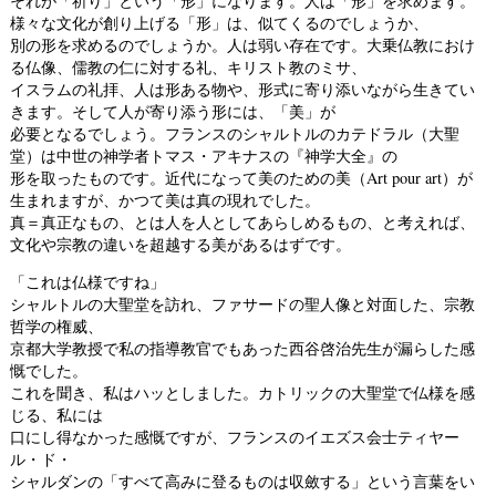
それが「祈り」という「形」になります。人は「形」を求めます。
様々な文化が創り上げる「形」は、似てくるのでしょうか、
別の形を求めるのでしょうか。人は弱い存在です。大乗仏教におけ
る仏像、儒教の仁に対する礼、キリスト教のミサ、
イスラムの礼拝、人は形ある物や、形式に寄り添いながら生きてい
きます。そして人が寄り添う形には、「美」が
必要となるでしょう。フランスのシャルトルのカテドラル（大聖
堂）は中世の神学者トマス・アキナスの『神学大全』の
形を取ったものです。近代になって美のための美（Art pour art）が
生まれますが、かつて美は真の現れでした。
真＝真正なもの、とは人を人としてあらしめるもの、と考えれば、
文化や宗教の違いを超越する美があるはずです。
「これは仏様ですね」
シャルトルの大聖堂を訪れ、ファサードの聖人像と対面した、宗教
哲学の権威、
京都大学教授で私の指導教官でもあった西谷啓治先生が漏らした感
慨でした。
これを聞き、私はハッとしました。カトリックの大聖堂で仏様を感
じる、私には
口にし得なかった感慨ですが、フランスのイエズス会士ティヤー
ル・ド・
シャルダンの「すべて高みに登るものは収斂する」という言葉をい