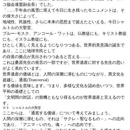
コ協会連盟副会長）でした。
「……千年余の風雪に堪えて今日に生き残ったモニュメントは、そ
の偉大さによって、
地域性、民族性、さらに本来の思想まで超えたといえる。今日シャ
ルトルの大聖堂、
ブルー･モスク、アンコール・ワットは、仏教徒にも、キリスト教徒
にも、イスラム教徒にも、
ひとしく美しく見えるようになりつつある。世界的美意識の誕生で
あり、ここに地球市民として
の自覚の拠点が見出されつつあると言える……」
これは桑原先生の発言の一部ですが、世界遺産に対する先生の思い
がよく表れています。
世界遺産の価値とは、人間の深層に潜むものにつながり、異文化を
超越し、通底(Transversal)
する価値を意味します。つまり、多様な文化を認め合いつつ、世界
平和の基礎としての
「文明間の対話」の契機ともなり得るものが世界遺産と言えるので
す。
※３ シャルトルの大聖堂
ここからは、「通底する価値」について考えてみましょう。
人間の深層に潜むもの、それは「サクレ－聖なるもの－」への志向
であり、「アニマ－いのち、魂－」への志向です。