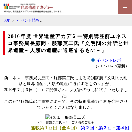
≡
TOP
>
イベント情報
…
2010年度 世界遺産アカデミー特別講座前ユネス
コ事務局長顧問・服部英二氏『文明間の対話と世
界遺産～人類の遺産に通底するもの～』
イベントレポート
（2014-12-16更新）
前ユネスコ事務局長顧問・服部英二氏による特別講演『文明間の対
話と世界遺産～人類の遺産に通底するもの～』が、
2010年７月３日（土）に開催され、大好評のうちに終了いたしまし
た。
このたび服部氏のご厚意によって、その特別講演の全容を公開させ
ていただくことになりました。
※
１ 服部英二氏
※
２ ご講演のご様子
連載第１回目（全４回）:
第２回
・
第３回
・
第４回