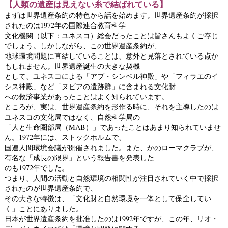
【人類の遺産は見えない糸で結ばれている】
まずは世界遺産条約の特色から話を始めます。世界遺産条約が採択
されたのは1972年の国際連合教育科学
文化機関（以下：ユネスコ）総会だったことは皆さんもよくご存じ
でしょう。しかしながら、この世界遺産条約が、
地球環境問題に直結していることは、意外と見落とされている点か
もしれません。世界遺産誕生の大きな契機
として、ユネスコによる「アブ・シンベル神殿」や「フィラエのイ
シス神殿」など「ヌビアの遺跡群」に含まれる文化財
への救済事業があったことはよく知られています。
ところが、実は、世界遺産条約を形作る時に、それを主導したのは
ユネスコの文化局ではなく、自然科学局の
「人と生命圏部局（MAB）」であったことはあまり知られていませ
ん。1972年には、ストックホルムで、
国連人間環境会議が開催されました。また、かのローマクラブが、
有名な「成長の限界」という報告書を発表した
のも1972年でした。
つまり、人間の活動と自然環境の相関性が注目されていく中で採択
されたのが世界遺産条約で、
その大きな特徴は、「文化財と自然環境を一体として保全してい
く」ことにありました。
日本が世界遺産条約を批准したのは1992年ですが、この年、リオ・