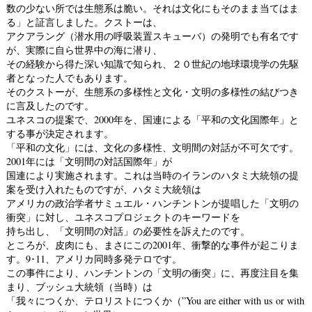
数の少ない所では生態系は脆い。それは文化にもそのまま当てはま
る」と証言しました。クストーは、
アクアラング（潜水用の呼吸装置スキューバ）の発明でも有名です
が、実際に自ら世界中の海に潜り、
その経験から得た深い知識で知られ、２０世紀の地球環境学の先駆
者となった人でもあります。
そのクストーが、生態系の多様性と文化・文明の多様性の結びつき
に言及したのです。
ユネスコの提案で、2000年を、国連による「平和の文化国際年」と
する事が決定されます。
「平和の文化」には、文化の多様性、文明間の対話が不可欠です。
2001年には「文明間の対話国際年」が
国連により実施されます。これは当時のイランのハタミ大統領の提
案を受け入れたものですが、ハタミ大統領は
アメリカの政治学者サミュエル・ハンチントンが提唱した「文明の
衝突」に対し、ユネスコプロジェクトのキーワードを
持ち出し、「文明間の対話」の必要性を訴えたのです。
ところが、皮肉にも、まさにこの2001年、衝撃的な事件が起こりま
す。9･11、アメリカ同時多発テロです。
この事件により、ハンチントンの「文明の衝突」に、再度注目を集
まり、ブッシュ大統領（当時）は
「我々につくか、テロリストにつくか（”You are either with us or with