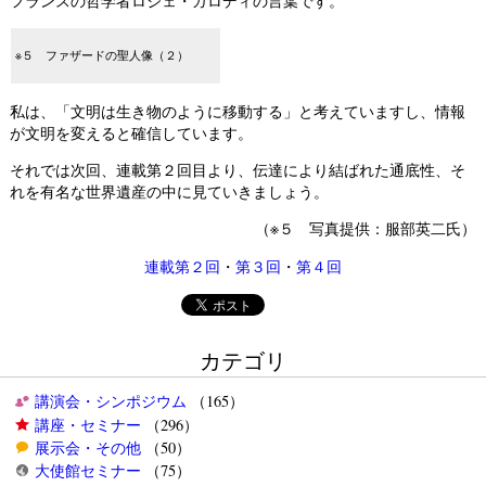
フランスの哲学者ロジェ・ガロディの言葉です。
※５ ファザードの聖人像（２）
私は、「文明は生き物のように移動する」と考えていますし、情報
が文明を変えると確信しています。
それでは次回、連載第２回目より、伝達により結ばれた通底性、そ
れを有名な世界遺産の中に見ていきましょう。
（※５ 写真提供：服部英二氏）
連載第２回
・
第３回
・
第４回
カテゴリ
講演会・シンポジウム
（165）
講座・セミナー
（296）
展示会・その他
（50）
大使館セミナー
（75）