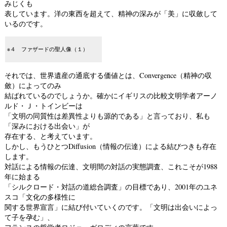
みじくも
表しています。洋の東西を超えて、精神の深みが「美」に収斂して
いるのです。
※４ ファザードの聖人像（１）
それでは、世界遺産の通底する価値とは、Convergence（精神の収
斂）によってのみ
結ばれているのでしょうか。確かにイギリスの比較文明学者アーノ
ルド・Ｊ・トインビーは
「文明の同質性は差異性よりも源的である」と言っており、私も
「深みにおける出会い」が
存在する、と考えています。
しかし、もうひとつDiffusion（情報の伝達）による結びつきも存在
します。
対話による情報の伝達、文明間の対話の実態調査、これこそが1988
年に始まる
「シルクロード・対話の道総合調査」の目標であり、2001年のユネ
スコ「文化の多様性に
関する世界宣言」に結び付いていくのです。「文明は出会いによっ
て子を孕む」、