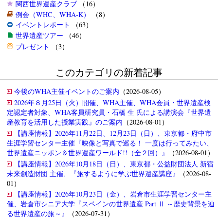
関西世界遺産クラブ
（16）
例会（WHC、WHA-K）
（8）
イベントレポート
（63）
世界遺産ツアー
（46）
プレゼント
（3）
このカテゴリの新着記事
今後のWHA主催イベントのご案内
（2026-08-05）
2026年８月25日（火）開催、WHA主催、WHA会員・世界遺産検
定認定者対象、WHA客員研究員・石橋 生 氏による講演会『世界遺
産教育を活用した授業実践』のご案内
（2026-08-01）
【講座情報】2026年11月22日、12月23日（日）、東京都・府中市
生涯学習センター主催『映像と写真で巡る！ 一度は行ってみたい、
世界遺産ニッポン＆世界遺産ワールド!!（全２回）』
（2026-08-01）
【講座情報】2026年10月18日（日）、東京都・公益財団法人 新宿
未来創造財団 主催、『旅するように学ぶ世界遺産講座』
（2026-08-
01）
【講座情報】2026年10月23日（金）、岩倉市生涯学習センター主
催、岩倉市シニア大学『スペインの世界遺産 Part Ⅱ ～歴史背景を辿
る世界遺産の旅～』
（2026-07-31）