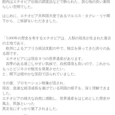
館内はエチオピア伝統の調度品などで飾られた、居心地の良い素晴
らしい空間でした。
はじめに、エチオピア共和国大使であるマルコス・タクレ・リケ閣
下から、ご挨拶をいただきました。
「3,000年の歴史を有するエチオピアは、人類の祖先が生まれた最古
の土地であり、
欧州によるアフリカ統治支配の中で、独立を保ってきた誇りのあ
る国です。
エチオピアには現在９つの世界遺産があります。
四季のある過ごしやすい気候で、自然環境も良いので、これから
もっとビジネスや観光を発展させたい」
と、閣下は穏やかな笑顔で語られていました。
その後、プロモーション映像が流され、
現在、急速な経済成長を遂げている同国の様子を、深く理解できま
した。
エチオピアの雄大な自然に感動し、世界遺産をはじめとした歴史や
風土、民族といった
異文化にすっかり魅了されました。