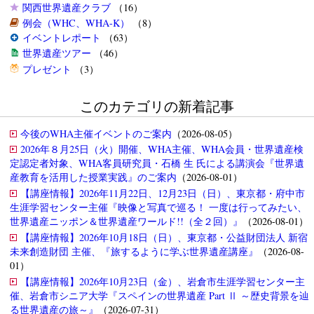
関西世界遺産クラブ
（16）
例会（WHC、WHA-K）
（8）
イベントレポート
（63）
世界遺産ツアー
（46）
プレゼント
（3）
このカテゴリの新着記事
今後のWHA主催イベントのご案内
（2026-08-05）
2026年８月25日（火）開催、WHA主催、WHA会員・世界遺産検
定認定者対象、WHA客員研究員・石橋 生 氏による講演会『世界遺
産教育を活用した授業実践』のご案内
（2026-08-01）
【講座情報】2026年11月22日、12月23日（日）、東京都・府中市
生涯学習センター主催『映像と写真で巡る！ 一度は行ってみたい、
世界遺産ニッポン＆世界遺産ワールド!!（全２回）』
（2026-08-01）
【講座情報】2026年10月18日（日）、東京都・公益財団法人 新宿
未来創造財団 主催、『旅するように学ぶ世界遺産講座』
（2026-08-
01）
【講座情報】2026年10月23日（金）、岩倉市生涯学習センター主
催、岩倉市シニア大学『スペインの世界遺産 Part Ⅱ ～歴史背景を辿
る世界遺産の旅～』
（2026-07-31）