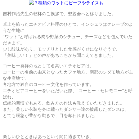
吉村作治先生の乾杯のご挨拶で、懇親会へと移りました。
卓上を飾ったエチオピア料理のひとつ、インジェラはクレープのよ
うな生地に
“ワット”と呼ばれる肉や野菜のシチュー、チーズなどを包んでいた
だきます。
少し酸味があり、モッチリとした食感がくせになりそうで、
「美味しい！」との声があちこちから聞こえてきました。
コーヒー発祥の地として名高いエチオピアは、
コーヒーの名前の由来となったカファ地方、南部のシダモ地方が主
な生産地で、
各地方で独自のコーヒー文化を作っています。
エチオピアコーヒーをいただいた際、“コーヒー・セレモニー”と呼
ばれ、
伝統的習慣でもある、飲み方の作法も教えていただきました。
また、美しい衣装を身に纏ったダンサー達の披露したダンスは、
とても緩急が豊かな動きで、目を奪われました。
楽しいひとときはあっという間に過ぎていき、