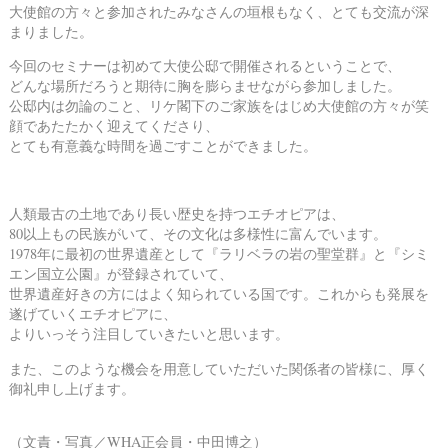
大使館の方々と参加されたみなさんの垣根もなく、とても交流が深
まりました。
今回のセミナーは初めて大使公邸で開催されるということで、
どんな場所だろうと期待に胸を膨らませながら参加しました。
公邸内は勿論のこと、リケ閣下のご家族をはじめ大使館の方々が笑
顔であたたかく迎えてくださり、
とても有意義な時間を過ごすことができました。
人類最古の土地であり長い歴史を持つエチオピアは、
80以上もの民族がいて、その文化は多様性に富んでいます。
1978年に最初の世界遺産として『ラリベラの岩の聖堂群』と『シミ
エン国立公園』が登録されていて、
世界遺産好きの方にはよく知られている国です。これからも発展を
遂げていくエチオピアに、
よりいっそう注目していきたいと思います。
また、このような機会を用意していただいた関係者の皆様に、厚く
御礼申し上げます。
（文責・写真／WHA正会員・中田博之）