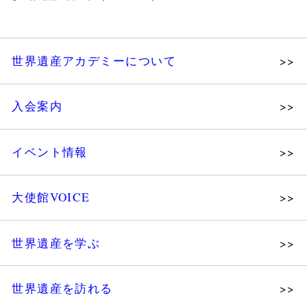
世界遺産アカデミーについて
理念
入会案内
メッセージ
個人会員
主な活動
イベント情報
法人会員
沿革
講演会
会報誌サンプル
組織図・役員
大使館VOICE
大使館セミナー
会員限定ページ
研究員紹介
展示会
法人会員・協賛団体／公認団体
世界遺産を学ぶ
講座・セミナー
メディア協力／プレスリリース
研究員ブログ
ツアー情報
世界遺産を訪れる
マイスターのささやき
イベントレポート