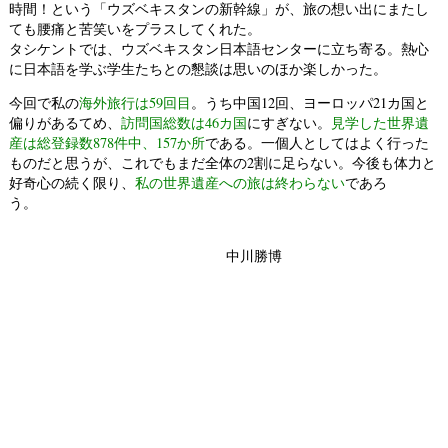
時間！という「ウズベキスタンの新幹線」が、旅の想い出にまたし
ても腰痛と苦笑いをプラスしてくれた。
タシケントでは、ウズベキスタン日本語センターに立ち寄る。熱心
に日本語を学ぶ学生たちとの懇談は思いのほか楽しかった。
今回で私の
海外旅行は59回目
。うち中国12回、ヨーロッパ21カ国と
偏りがあるてめ、
訪問国総数は46カ国
にすぎない。
見学した世界遺
産は総登録数878件中、157か所
である。一個人としてはよく行った
ものだと思うが、これでもまだ全体の2割に足らない。今後も体力と
好奇心の続く限り、
私の世界遺産への旅は終わらない
であろ
う。
中川勝博