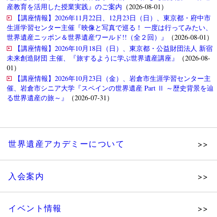
産教育を活用した授業実践』のご案内
（2026-08-01）
【講座情報】2026年11月22日、12月23日（日）、東京都・府中市
生涯学習センター主催『映像と写真で巡る！ 一度は行ってみたい、
世界遺産ニッポン＆世界遺産ワールド!!（全２回）』
（2026-08-01）
【講座情報】2026年10月18日（日）、東京都・公益財団法人 新宿
未来創造財団 主催、『旅するように学ぶ世界遺産講座』
（2026-08-
01）
【講座情報】2026年10月23日（金）、岩倉市生涯学習センター主
催、岩倉市シニア大学『スペインの世界遺産 Part Ⅱ ～歴史背景を辿
る世界遺産の旅～』
（2026-07-31）
世界遺産アカデミーについて
理念
入会案内
メッセージ
個人会員
主な活動
イベント情報
法人会員