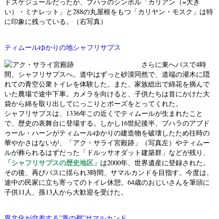
ドスケジュールだったが、ブハラのシンボル「カリアン（=大き
い）・ミナレット」と288の丸屋根をもつ「カリヤン・モスク」は特
に印象に残っている。（右写真）
ティムールゆかりの地シャフリサプス
さらに東へバスで4時
間、シャフリサプスへ。道中はずっと砂漠同然で、道端の灌木に隠
れての青空公衆トイレを体験した。また、家族総出で綿花を摘んで
いた農場で途中下車。カメラを向けると、子供たちは首にかけた大
袋から綿を取り出してにっこりとポーズをとってくれた。
シャフリサプスは、1336年この近くでティムールが生まれたこと
で、歴史の表舞台に登場する。しかし16世紀後半、ブハラのアブド
ゥール・ハーンがティムールゆかりの建造物を破壊したため往時の
華やかさはないが、「アク・サライ宮殿跡」（写真左）やティムー
ルが葬られるはずだった「ドルッサオダット建築群」などが残り、
「シャフリサプスの歴史地区」
は2000年、世界遺産に登録された。
その後、再びバスに揺られ3時間、サマルカンドを目指す。今度は、
途中の民家に立ち寄ってのトイレ休憩。64歳のおじいさんを筆頭に
子供11人、孫13人から大歓迎を受けた。
異文化が交差する”青の都”サマルカンド