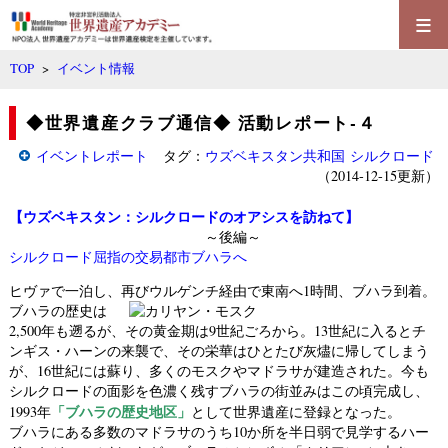
≡
TOP
>
イベント情報
◆世界遺産クラブ通信◆ 活動レポート‐４
イベントレポート
タグ：
ウズベキスタン共和国
シルクロード
（2014-12-15更新）
【ウズベキスタン：シルクロードのオアシスを訪ねて】
～後編～
シルクロード屈指の交易都市ブハラへ
ヒヴァで一泊し、再びウルゲンチ経由で東南へ1時間、ブハラ到着。
ブハラの歴史は
2,500年も遡るが、その黄金期は9世紀ごろから。13世紀に入るとチ
ンギス・ハーンの来襲で、その栄華はひとたび灰燼に帰してしまう
が、16世紀には蘇り、多くのモスクやマドラサが建造された。今も
シルクロードの面影を色濃く残すブハラの街並みはこの頃完成し、
「ブハラの歴史地区」
1993年
として世界遺産に登録となった。
ブハラにある多数のマドラサのうち10か所を半日弱で見学するハー