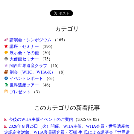
カテゴリ
講演会・シンポジウム
（165）
講座・セミナー
（296）
展示会・その他
（50）
大使館セミナー
（75）
関西世界遺産クラブ
（16）
例会（WHC、WHA-K）
（8）
イベントレポート
（63）
世界遺産ツアー
（46）
プレゼント
（3）
このカテゴリの新着記事
今後のWHA主催イベントのご案内
（2026-08-05）
2026年８月25日（火）開催、WHA主催、WHA会員・世界遺産検
定認定者対象、WHA客員研究員・石橋 生 氏による講演会『世界遺