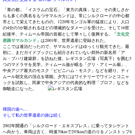
「青の都」「イスラムの宝石」「東方の真珠」など、その美しさか
らも多くの異名をもつサマルカンドは、常にシルクロードの中心都
市として栄えてきたものの、1220年モンゴル軍の猛攻により、人口
の4分の3が殺されるほどの壊滅的なダメージを受けた。そして16世
「文化交
紀後半、ティムール帝国の首都として華々しく復興する。
差路サマルカンド」
は2001年、世界遺産に登録された。
ここでは連泊だったので、サマルカンドはゆっくり観光できた。最
初に、まだガイドブックにも紹介されていない郊外の新名所「ア
ル・ブハリ建築群」を訪ねた後、レギスタン広場（写真下）を囲む3
つのマドラサを見学。ティムール族が眠る「グリ・アミール廟」、
中央アジア最大のモスク「ビビニハム・モスク」などを廻り、ティ
ムール朝文化の頂点を堪能。夕方にはワイナリーでワインとコニャ
ックを試飲し、民家で中央アジアの代表的な料理「プロフ」などを
御馳走になった。
帰国の途へ…
そして私の世界遺産の旅は続く
2002年開通の「シルクロード・エキスプレス」に乗ってタシケント
へ向かう。車両は古く、時速70kmで293kmの道のりをノンストップ4