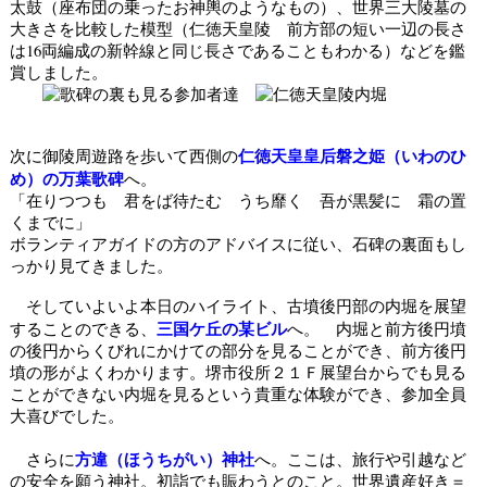
太鼓（座布団の乗ったお神輿のようなもの）、世界三大陵墓の
大きさを比較した模型（仁徳天皇陵 前方部の短い一辺の長さ
は
16両編成の新幹線と同じ長さであることもわかる）などを鑑
賞しました。
仁徳天皇皇后磐之姫（いわのひ
次に御陵周遊路を歩いて西側の
め）の万葉歌碑
へ。
「在りつつも 君をば待たむ うち靡く 吾が黒髪に 霜の置
くまでに」
ボランティアガイドの方のアドバイスに従い、石碑の裏面もし
っかり見てきました。
そしていよいよ本日のハイライト、古墳後円部の内堀を展望
三国ケ丘の某ビル
することのできる、
へ。
内堀と前方後円墳
の後円からくびれにかけての部分を見ることができ、
前方後円
墳の形がよくわかります。
堺市
役所２１Ｆ展望台からでも見る
ことができない内堀を見るという貴重な体験ができ、
参加全員
大喜びでした。
方違（ほうちがい）神社
さらに
へ。ここは、
旅行や引越など
の安全を願う神社。初詣でも賑わうとのこと。
世界遺産好き＝