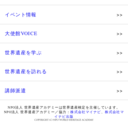
メッセージ
個人会員
主な活動
イベント情報
法人会員
沿革
講演会
会報誌サンプル
組織図・役員
大使館VOICE
大使館セミナー
会員限定ページ
研究員紹介
展示会
法人会員・協賛団体／公認団体
世界遺産を学ぶ
講座・セミナー
メディア協力／プレスリリース
研究員ブログ
ツアー情報
世界遺産を訪れる
マイスターのささやき
イベントレポート
WHAフォトギャラリー
講師派遣
世界遺産応援ブログ
WHA認定講師について
世界遺産検定 公式HP
NPO法人 世界遺産アカデミーは世界遺産検定を主催しています。
NPO法人 世界遺産アカデミー／協力：
株式会社マイナビ
、
株式会社マ
WHA認定講師 紹介動画
世界遺産検定 学習アシスト動画
イナビ出版
WHA認定講師 紹介記事（会報誌）
世界遺産ナビ【pamon】