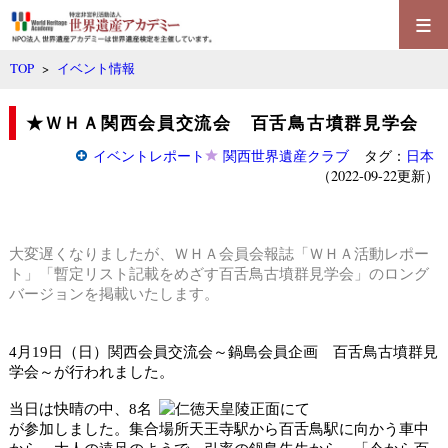
≡
TOP
>
イベント情報
★ＷＨＡ関西会員交流会 百舌鳥古墳群見学会
イベントレポート
関西世界遺産クラブ
タグ：
日本
（2022-09-22更新）
大変遅くなりましたが、
ＷＨＡ会員会報誌「ＷＨＡ活動レポー
ト」
「暫定リスト記載をめざす百舌鳥古墳群見学会」のロング
バージョンを掲載いたします。
月
日（日）関西会員交流会～鍋島会員企画 百舌鳥古墳群見
4
19
学会～が行われました。
当日は快晴の中、
名
8
が参加しました。集合場所天王寺駅から百舌鳥駅に向かう車中