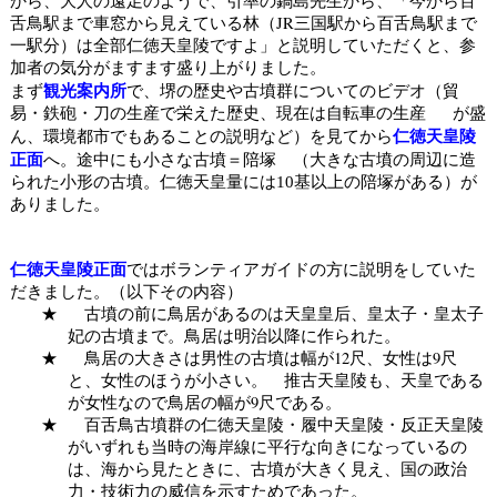
から、大人の遠足のようで、引率の鍋島先生から、「今から百
舌鳥駅まで車窓から見えている林（JR三国駅から百舌鳥駅まで
一駅分）
は全部仁徳天皇陵ですよ」と説明していただくと、参
加者の気分がますます盛り上がりました。
観光案内所
まず
で、堺の歴史や古墳群についてのビデオ（
貿
易・鉄砲・刀の生産で栄えた歴史、現在は自転車の生産
が盛
仁徳天皇陵
ん、環境都市でもあることの説明など）を
見てから
正面
へ。
途中にも小さな古墳＝陪塚 （大きな古墳の周辺に造
られた小形の古墳。仁徳天皇量には
基以上の陪塚がある）が
10
ありました。
仁徳天皇陵正面
ではボランティアガイドの方に説明をしていた
だきました。（以下その内容）
★
古墳の前に鳥居があるのは天皇皇后、皇太子・皇太子
妃の古墳まで。鳥居は明治以降に作られた。
★
鳥居の大きさは男性の古墳は幅が
12尺、女性は9尺
と、女性のほうが小さい。 推古天皇陵も、天皇である
が女性なので鳥居の幅が9尺である。
★
百舌鳥古墳群の仁徳天皇陵・履中天皇陵・反正天皇陵
がいずれも当時の海岸線に平行な向きになっているの
は、海から見たときに、古墳が大きく見え、国の政治
力・技術力の威信を示すためであった。