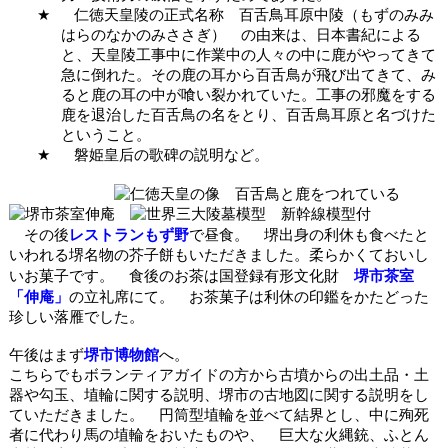
★
仁徳天皇陵の正式名称 百舌鳥耳原中陵（もずのみみ
はらのなかのみささぎ） の由来は、日本書紀による
と、天皇陵工事中に作業中の人々の中に鹿がやってきて
急に倒れた。その鹿の耳から百舌鳥が飛び出てきて、み
ると鹿の耳の中が喰い裂かれていた。工事の邪魔をする
鹿を退治した百舌鳥の名をとり、百舌鳥耳原と名づけた
ということ。
★
磐姫皇后の歌碑の説明など。
レストランもず野
その後
で昼食。 堺出身の利休も食べたと
いわれる堺名物の芥子餅もいただきました。柔らかくておいし
堺市
茶室
いお菓子です。 食後のお茶は国登録有形文化財
「伸庵」
の立礼席にて。
お茶菓子は利休の印鑑をかたどった
珍しい落雁でした。
堺市
博物館
午後はまず
へ。
こちらでもボランティアガイドの方から古墳からの出土品・土
器や勾玉、埴輪に関する説明、
堺市
の古地図に関する説明をし
ていただきました。 円筒型埴輪を並べて結界とし、中に殉死
者に代わり馬の埴輪をおいたものや、 巨大な火縄銃、ふとん