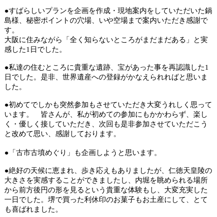
●すばらしいプランを企画を作成・現地案内をしていただいた鍋
島様、秘密ポイントの穴場、いや空場まで案内いただき感謝で
す。
大阪に住みながら「全く知らないところがまだまだある」と実
感した
日でした。
1
●私達の住むところに貴重な遺跡、宝があった事を再認識した
1
日でした。是非、世界遺産への登録がかなえられればと思いま
した。
●初めてでしかも突然参加もさせていただき大変うれしく思って
います。
皆さんが、私が初めての参加にもかかわらず、楽し
く・優しく接していただき、次回も是非参加させていただこう
と改めて思い、感謝しております。
●
「古市古墳めぐり」も企画しようと思います。
●絶好の天候に恵まれ、歩き応えもありましたが、仁徳天皇陵の
大きさを実感することができましたし、内堀を眺められる場所
から前方後円の形を見るという貴重な体験もし、大変充実した
一日でした。堺で買った利休印のお菓子もお土産にして、とて
も喜ばれました。