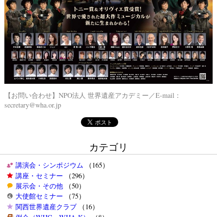
【お問い合わせ】NPO法人 世界遺産アカデミー／E-mail：
secretary@wha.or.jp
カテゴリ
講演会・シンポジウム
（165）
講座・セミナー
（296）
展示会・その他
（50）
大使館セミナー
（75）
関西世界遺産クラブ
（16）