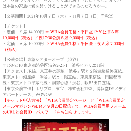
は本当の家族の愛を見つけることができるのだろうか―。
【公演期間】2021年10月７日（木）～11月７日（日）千秋楽
【チケット】
・定価：Ｓ席 14,000円
⇒ WHA会員価格：平日昼12:30公演Ｓ席
10,000円（税込）／夜17:30公演Ｓ席 9,000円（税込）
・定価：Ａ席 10,000円
⇒ WHA会員価格：平日昼・夜Ａ席 7,000円
（税込）
【公演会場】
東急シアターオーブ（渋谷）
〒150-8510 東京都渋谷区渋谷2-21-1 渋谷ヒカリエ11階
【アクセス】JR線、京王井の頭線「渋谷」駅と２階連絡通路直結。
東京メトロ銀座線「渋谷」駅と１階直結。
東急東横線・田園都市
線・東京メトロ半蔵門線・副都心線「渋谷」駅B5出口直結。
【東京公演主催】ホリプロ、東宝、株式会社TBS、博報堂DYメディ
アパートナーズ、WOWOW
【チケット申込方法】「
WHA会員限定ページ
」と「WHA会員限定
メールマガジンVol.14／９月20日配信」で、
WHA会員専用フォーム
のURLと会員ID・パスワードをお知らせします。