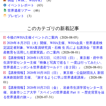
例会（WHC、WHA-K）
（8）
イベントレポート
（63）
世界遺産ツアー
（46）
プレゼント
（3）
このカテゴリの新着記事
今後のWHA主催イベントのご案内
（2026-08-05）
2026年８月25日（火）開催、WHA主催、WHA会員・世界遺産検
定認定者対象、WHA客員研究員・石橋 生 氏による講演会『世界遺
産教育を活用した授業実践』のご案内
（2026-08-01）
【講座情報】2026年11月22日、12月23日（日）、東京都・府中市
生涯学習センター主催『映像と写真で巡る！ 一度は行ってみたい、
世界遺産ニッポン＆世界遺産ワールド!!（全２回）』
（2026-08-01）
【講座情報】2026年10月18日（日）、東京都・公益財団法人 新宿
未来創造財団 主催、『旅するように学ぶ世界遺産講座』
（2026-08-
01）
【講座情報】2026年10月23日（金）、岩倉市生涯学習センター主
催、岩倉市シニア大学『スペインの世界遺産 Part Ⅱ ～歴史背景を辿
る世界遺産の旅～』
（2026-07-31）