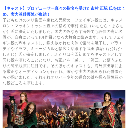
【
キャスト
】プロデューサー直々の指名を受けた市村 正親 氏をはじ
め、実力派俳優陣が集結！
子どもだけのスリ集団を束ねる元締め・フェイギン役には、
キャメ
ロン・マッキントッシュ直々の指名で市村 正親（いちむら・まさち
か）氏に決定いたしました。
国内のみならず海外でも評価の高い名
優が、自身にとって101作目となる大舞台に臨みます。
そしてフェイ
ギン役のWキャストに、鍛え抜かれた肉体で世間を魅了し、
バラエ
ティやドラマ、ミュージカルと幅広く活躍する武田 真治（たけだ・
しんじ）氏が決定しました。
ふたりは今回初めてWキャストとして
同じ役を演じることとなり、
お互いを「弟」、「師匠」と慕うふた
りの師弟競演に注目です。
そのほかのキャストも、海外演出家によ
る厳正なオーディションが行われ、
確かな実力の認められた俳優た
ちが揃いました。
それぞれオリバー少年の運命の鍵を握る個性豊か
な役どころを演じます。