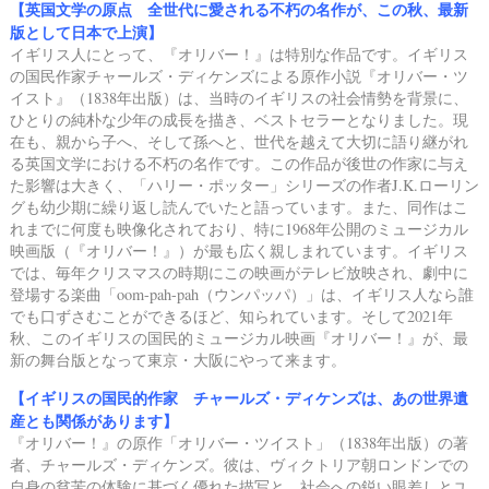
【英国文学の原点 全世代に愛される不朽の名作が、この秋、最新
版として日本で上演】
イギリス人にとって、『オリバー！』は特別な作品です。
イギリス
の国民作家チャールズ・ディケンズによる原作小説『オリバー・ツ
イスト』（1838年出版）は、
当時のイギリスの社会情勢を背景に、
ひとりの純朴な少年の成長を描き、ベストセラーとなりました。
現
在も、親から子へ、そして孫へと、世代を越えて大切に語り継がれ
る英国文学における不朽の名作です。
この作品が後世の作家に与え
た影響は大きく、
「ハリー・ポッター」シリーズの作者J.K.ローリン
グも幼少期に繰り返し読んでいたと語っています。
また、同作はこ
れまでに何度も映像化されており、
特に1968年公開のミュージカル
映画版（『オリバー！』）が最も広く親しまれています。
イギリス
では、毎年クリスマスの時期にこの映画がテレビ放映され、
劇中に
登場する楽曲「oom-pah-pah（ウンパッパ）」は、
イギリス人なら誰
でも口ずさむことができるほど、知られています。
そして2021年
秋、このイギリスの国民的ミュージカル映画『オリバー！』が、
最
新の舞台版となって東京・大阪にやって来ます。
【イギリスの国民的作家 チャールズ・ディケンズは、あの世界遺
産とも関係があります】
『オリバー！』の原作「オリバー・ツイスト」（1838年出版）の著
者、チャールズ・ディケンズ。
彼は、ヴィクトリア朝ロンドンでの
自身の貧苦の体験に基づく優れた描写と、
社会への鋭い眼差しとユ