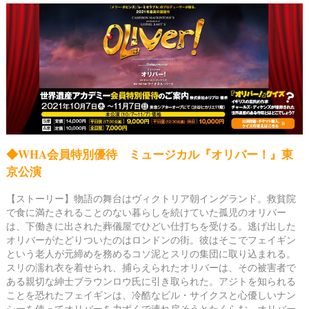
◆WHA会員特別優待
ミュージカル『オリバー！』
東
京公演
【ストーリー】
物語の舞台はヴィクトリア朝イングランド。
救貧院
で食に満たされることのない暮らしを続けていた孤児のオリバー
は、
下働きに出された葬儀屋でひどい仕打ちを受ける。
逃げ出した
オリバーがたどりついたのはロンドンの街。
彼はそこでフェイギン
という老人が元締めを務めるコソ泥とスリの集団に取り込まれる。
スリの濡れ衣を着せられ、捕らえられたオリバーは、
その被害者で
ある親切な紳士ブラウンロウ氏に引き取られた。
アジトを知られる
ことを恐れたフェイギンは、冷酷なビル・サイクスと
心優しいナン
シーを使ってオリバーを力ずくで連れ戻そうとたくらむ。
オリバー