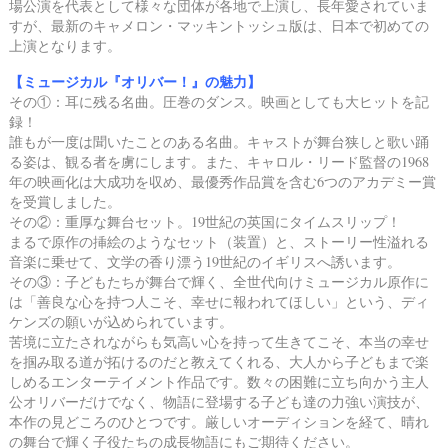
場公演を代表として様々な団体が各地で上演し、
長年愛されていま
すが、最新のキャメロン・マッキントッシュ版は、日本で初めての
上演となります。
【ミュージカル『オリバー！』の魅力】
その①：耳に残る名曲。圧巻のダンス。映画としても大ヒットを記
録！
誰もが一度は聞いたことのある名曲。
キャストが舞台狭しと歌い踊
る姿は、観る者を虜にします。
また、キャロル・リード監督の1968
年の映画化は大成功を収め、
最優秀作品賞を含む6つのアカデミー賞
を受賞しました。
その②：重厚な舞台セット。19世紀の英国にタイムスリップ！
まるで原作の挿絵のようなセット（装置）と、ストーリー性溢れる
音楽に乗せて、
文学の香り漂う19世紀のイギリスへ誘います。
その③：子どもたちが舞台で輝く、全世代向けミュージカル原作に
は
「善良な心を持つ人こそ、幸せに報われてほしい」という、ディ
ケンズの願いが込められています。
苦境に立たされながらも気高い心を持って生きてこそ、
本当の幸せ
を掴み取る道が拓けるのだと教えてくれる、
大人から子どもまで楽
しめるエンターテイメント作品です。
数々の困難に立ち向かう主人
公オリバーだけでなく、
物語に登場する子ども達の力強い演技が、
本作の見どころのひとつです。
厳しいオーディションを経て、晴れ
の舞台で輝く子役たちの成長物語にもご期待ください。