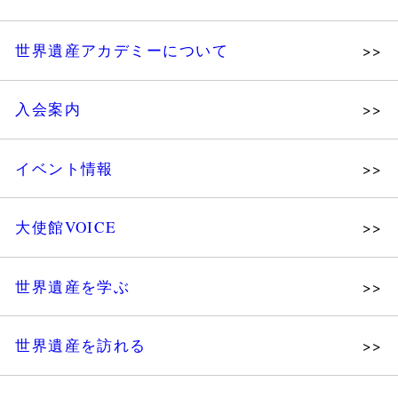
世界遺産アカデミーについて
理念
入会案内
メッセージ
個人会員
主な活動
イベント情報
法人会員
沿革
講演会
会報誌サンプル
組織図・役員
大使館VOICE
大使館セミナー
会員限定ページ
研究員紹介
展示会
法人会員・協賛団体／公認団体
世界遺産を学ぶ
講座・セミナー
メディア協力／プレスリリース
研究員ブログ
ツアー情報
世界遺産を訪れる
マイスターのささやき
イベントレポート
WHAフォトギャラリー