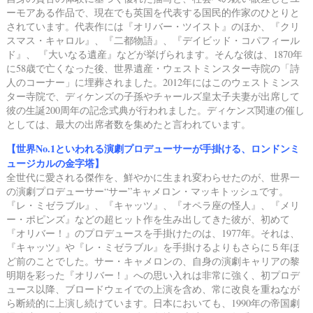
ーモアある作品で、
現在でも英国を代表する国民的作家のひとりと
されています。
代表作には『オリバー・ツイスト』のほか、『クリ
スマス・キャロル』、『二都物語』、
『デイビッド・コパフィール
ド』、 『大いなる遺産』などが挙げられます。
そんな彼は、1870年
に58歳で亡くなった後、
世界遺産・ウェストミンスター寺院の「詩
人のコーナー」に埋葬されました。
2012年にはこのウェストミンス
ター寺院で、ディケンズの子孫やチャールズ皇太子夫妻が出席して
彼の生誕200周年の記念式典が行われました。
ディケンズ関連の催し
としては、最大の出席者数を集めたと言われています。
【世界No.1といわれる演劇プロデューサーが手掛ける、ロンドンミ
ュージカルの金字塔】
全世代に愛される傑作を、鮮やかに生まれ変わらせたのが、
世界一
の演劇プロデューサー“サー”キャメロン・マッキトッシュです。
『レ・ミゼラブル』、『キャッツ』、『オペラ座の怪人』、『メリ
ー・ポピンズ』などの超ヒット作を生み出してきた彼が、
初めて
『オリバー！』のプロデュースを手掛けたのは、1977年。
それは、
『キャッツ』や『レ・ミゼラブル』を手掛けるよりもさらに５年ほ
ど前のことでした。
サー・キャメロンの、自身の演劇キャリアの黎
明期を彩った『オリバー！』への思い入れは非常に強く、
初プロデ
ュース以降、ブロードウェイでの上演を含め、
常に改良を重ねなが
ら断続的に上演し続けています。
日本においても、1990年の帝国劇