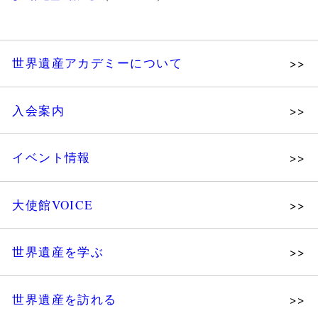
世界遺産アカデミーについて
理念
入会案内
メッセージ
個人会員
主な活動
イベント情報
法人会員
沿革
講演会
会報誌サンプル
組織図・役員
大使館VOICE
大使館セミナー
会員限定ページ
研究員紹介
展示会
法人会員・協賛団体／公認団体
世界遺産を学ぶ
講座・セミナー
メディア協力／プレスリリース
研究員ブログ
ツアー情報
世界遺産を訪れる
マイスターのささやき
イベントレポート