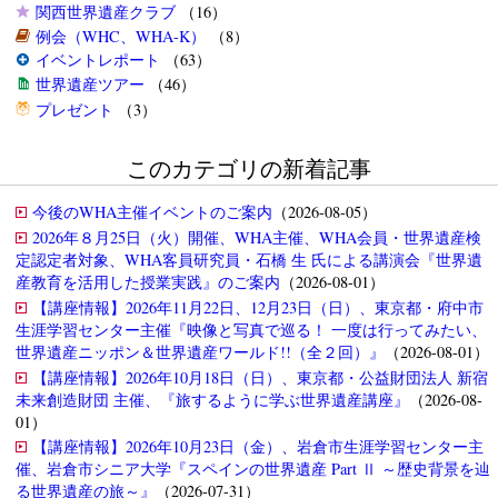
関西世界遺産クラブ
（16）
例会（WHC、WHA-K）
（8）
イベントレポート
（63）
世界遺産ツアー
（46）
プレゼント
（3）
このカテゴリの新着記事
今後のWHA主催イベントのご案内
（2026-08-05）
2026年８月25日（火）開催、WHA主催、WHA会員・世界遺産検
定認定者対象、WHA客員研究員・石橋 生 氏による講演会『世界遺
産教育を活用した授業実践』のご案内
（2026-08-01）
【講座情報】2026年11月22日、12月23日（日）、東京都・府中市
生涯学習センター主催『映像と写真で巡る！ 一度は行ってみたい、
世界遺産ニッポン＆世界遺産ワールド!!（全２回）』
（2026-08-01）
【講座情報】2026年10月18日（日）、東京都・公益財団法人 新宿
未来創造財団 主催、『旅するように学ぶ世界遺産講座』
（2026-08-
01）
【講座情報】2026年10月23日（金）、岩倉市生涯学習センター主
催、岩倉市シニア大学『スペインの世界遺産 Part Ⅱ ～歴史背景を辿
る世界遺産の旅～』
（2026-07-31）