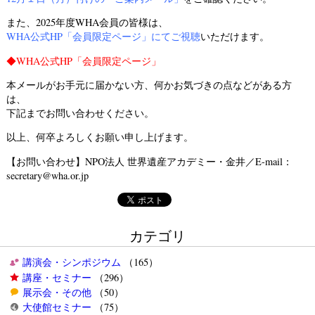
また、2025年度WHA会員の皆様は、
WHA公式HP「会員限定ページ」
にてご視聴
いただけます。
◆
WHA公式HP「会員限定ページ」
本メールがお手元に届かない方、何かお気づきの点などがある方
は、
下記までお問い合わせください。
以上、何卒よろしくお願い申し上げます。
【お問い合わせ】NPO法人 世界遺産アカデミー・金井／E-mail：
secretary@wha.or.jp
カテゴリ
講演会・シンポジウム
（165）
講座・セミナー
（296）
展示会・その他
（50）
大使館セミナー
（75）