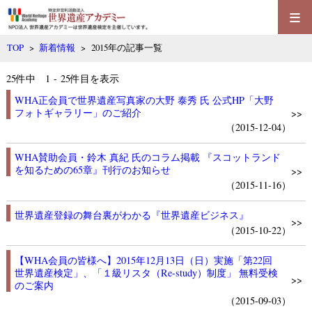
≡
TOP
>
新着情報
> 2015年の記事一覧
25
件中 1 - 25件目を表示
WHA正会員で世界遺産写真家の大野 泰秀 氏 公式HP「大野
フォトギャラリー」のご紹介
>>
（2015-12-04）
WHA賛助会員・鈴木 真紀 氏のコラム掲載 『スコットランド
を知るための65章』刊行のお知らせ
>>
（2015-11-16）
世界遺産登録の舞台裏がわかる『世界遺産ビジネス』
>>
（2015-10-22）
【WHA会員の皆様へ】2015年12月13日（日）実施「第22回
世界遺産検定」、「１級リスタ（Re-study）制度」 無料受検
>>
のご案内
（2015-09-03）