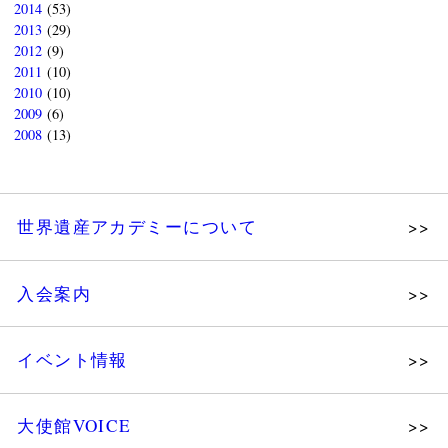
2014
(53)
2013
(29)
2012
(9)
2011
(10)
2010
(10)
2009
(6)
2008
(13)
世界遺産アカデミーについて
理念
入会案内
メッセージ
個人会員
主な活動
イベント情報
法人会員
沿革
講演会
会報誌サンプル
組織図・役員
大使館VOICE
大使館セミナー
会員限定ページ
研究員紹介