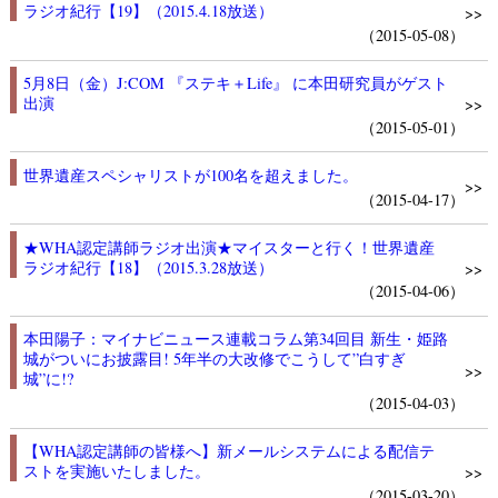
ラジオ紀行【19】（2015.4.18放送）
>>
（2015-05-08）
5月8日（金）J:COM 『ステキ＋Life』 に本田研究員がゲスト
出演
>>
（2015-05-01）
世界遺産スペシャリストが100名を超えました。
>>
（2015-04-17）
★WHA認定講師ラジオ出演★マイスターと行く！世界遺産
ラジオ紀行【18】（2015.3.28放送）
>>
（2015-04-06）
本田陽子：マイナビニュース連載コラム第34回目 新生・姫路
城がついにお披露目! 5年半の大改修でこうして”白すぎ
>>
城”に!?
（2015-04-03）
【WHA認定講師の皆様へ】新メールシステムによる配信テ
ストを実施いたしました。
>>
（2015-03-20）