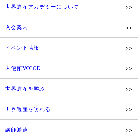
世界遺産アカデミーについて
理念
入会案内
メッセージ
個人会員
主な活動
イベント情報
法人会員
沿革
講演会
会報誌サンプル
組織図・役員
大使館VOICE
大使館セミナー
会員限定ページ
研究員紹介
展示会
法人会員・協賛団体／公認団体
世界遺産を学ぶ
講座・セミナー
メディア協力／プレスリリース
研究員ブログ
ツアー情報
世界遺産を訪れる
マイスターのささやき
イベントレポート
WHAフォトギャラリー
講師派遣
世界遺産応援ブログ