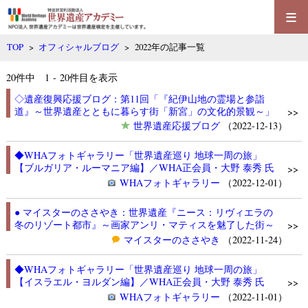
≡
TOP
>
オフィシャルブログ
> 2022年の記事一覧
20
件中 1 - 20件目を表示
◇遺産復興応援ブログ：第11回「『紀伊山地の霊場と参詣
道』～世界遺産とともに暮らす街「新宮」の文化的景観～」
>>
世界遺産応援ブログ
（2022-12-13）
◆WHAフォトギャラリー「世界遺産巡り 地球一周の旅」
【ブルガリア・ルーマニア編】／WHA正会員・大野 泰秀 氏
>>
WHAフォトギャラリー
（2022-12-01）
● マイスターのささやき：世界遺産『ニース：リヴィエラの
冬のリゾート都市』～画家アンリ・マティスを魅了した街～
>>
マイスターのささやき
（2022-11-24）
◆WHAフォトギャラリー「世界遺産巡り 地球一周の旅」
【イスラエル・ヨルダン編】／WHA正会員・大野 泰秀 氏
>>
WHAフォトギャラリー
（2022-11-01）