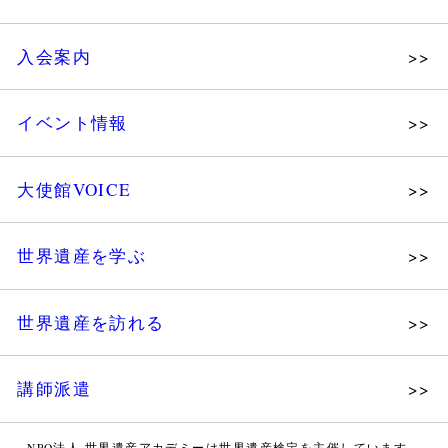
理念
入会案内
メッセージ
個人会員
主な活動
イベント情報
法人会員
沿革
講演会
会報誌サンプル
組織図・役員
大使館VOICE
大使館セミナー
会員限定ページ
研究員紹介
展示会
法人会員・協賛団体／公認団体
世界遺産を学ぶ
講座・セミナー
メディア協力／プレスリリース
研究員ブログ
ツアー情報
世界遺産を訪れる
マイスターのささやき
イベントレポート
WHAフォトギャラリー
講師派遣
世界遺産応援ブログ
WHA認定講師について
世界遺産検定 公式HP
NPO法人 世界遺産アカデミーは世界遺産検定を主催しています。