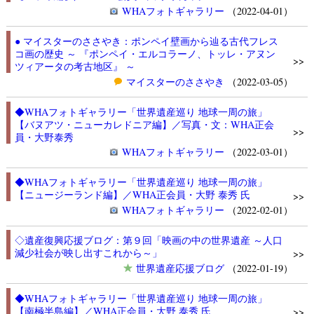
WHAフォトギャラリー
（2022-04-01）
● マイスターのささやき：ポンペイ壁画から辿る古代フレス
コ画の歴史 ～ 『ポンペイ・エルコラーノ、トッレ・アヌン
>>
ツィアータの考古地区』 ～
マイスターのささやき
（2022-03-05）
◆WHAフォトギャラリー「世界遺産巡り 地球一周の旅」
【バヌアツ・ニューカレドニア編】／写真・文：WHA正会
>>
員・大野泰秀
WHAフォトギャラリー
（2022-03-01）
◆WHAフォトギャラリー「世界遺産巡り 地球一周の旅」
【ニュージーランド編】／WHA正会員・大野 泰秀 氏
>>
WHAフォトギャラリー
（2022-02-01）
◇遺産復興応援ブログ：第９回「映画の中の世界遺産 ～人口
減少社会が映し出すこれから～」
>>
世界遺産応援ブログ
（2022-01-19）
◆WHAフォトギャラリー「世界遺産巡り 地球一周の旅」
【南極半島編】／WHA正会員・大野 泰秀 氏
>>