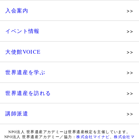
理念
入会案内
メッセージ
個人会員
主な活動
イベント情報
法人会員
沿革
講演会
会報誌サンプル
組織図・役員
大使館VOICE
大使館セミナー
会員限定ページ
研究員紹介
展示会
法人会員・協賛団体／公認団体
世界遺産を学ぶ
講座・セミナー
メディア協力／プレスリリース
研究員ブログ
ツアー情報
世界遺産を訪れる
マイスターのささやき
イベントレポート
WHAフォトギャラリー
講師派遣
世界遺産応援ブログ
WHA認定講師について
世界遺産検定 公式HP
NPO法人 世界遺産アカデミーは世界遺産検定を主催しています。
NPO法人 世界遺産アカデミー／協力：
株式会社マイナビ
、
株式会社マ