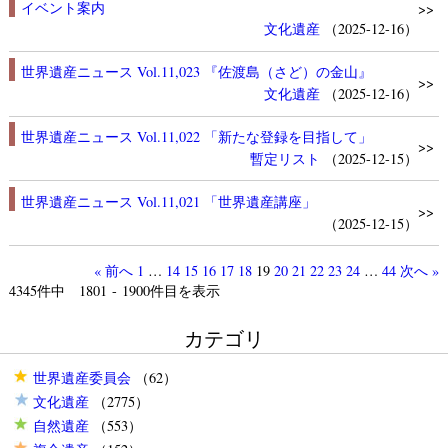
イベント案内
>>
文化遺産
（2025-12-16）
世界遺産ニュース Vol.11,023 『佐渡島（さど）の金山』
>>
文化遺産
（2025-12-16）
世界遺産ニュース Vol.11,022 「新たな登録を目指して」
>>
暫定リスト
（2025-12-15）
世界遺産ニュース Vol.11,021 「世界遺産講座」
>>
（2025-12-15）
« 前へ
1
…
14
15
16
17
18
19
20
21
22
23
24
…
44
次へ »
4345
件中 1801 - 1900件目を表示
カテゴリ
世界遺産委員会
（62）
文化遺産
（2775）
自然遺産
（553）