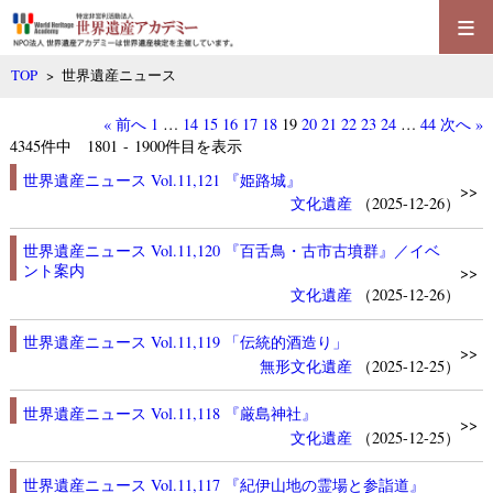
≡
TOP
>
世界遺産ニュース
« 前へ
1
…
14
15
16
17
18
19
20
21
22
23
24
…
44
次へ »
4345
件中 1801 - 1900件目を表示
世界遺産ニュース Vol.11,121 『姫路城』
>>
文化遺産
（2025-12-26）
世界遺産ニュース Vol.11,120 『百舌鳥・古市古墳群』／イベ
ント案内
>>
文化遺産
（2025-12-26）
世界遺産ニュース Vol.11,119 「伝統的酒造り」
>>
無形文化遺産
（2025-12-25）
世界遺産ニュース Vol.11,118 『厳島神社』
>>
文化遺産
（2025-12-25）
世界遺産ニュース Vol.11,117 『紀伊山地の霊場と参詣道』