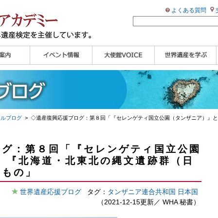
よくある質問
ンプル
ページ
講演会
大使館セミナー
展示会
講座・セミナー
ツアー情報
イベントレポート
研究員ブログ
マイスターのささや
WHAフォトギャラリ
世界遺産応援ブログ
世界遺産検定公式
学習アシスト動画
世界遺産ナビ
き
ー
HP
【pamon】
ャルブログ
> ◇遺産復興応援ブログ：第８回「『セレンゲティ国立公園（タンザニア）』と
ログ：第８回「『セレンゲティ国立公園
 『北海道・北東北の縄文遺跡群（日
きもの」
世界遺産応援ブログ
タグ：
タンザニア連合共和国
日本国
（2021-12-15更新／
WHA 秘書
）