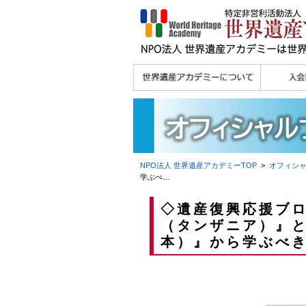
理念
メッセージ
主な活動内容
沿革
組織図・役員
研究員紹介 >>
法人会員・協賛団体
メディア協力／プレ
個人会員
法人会員
会報誌サ
会員限定
宮澤 光 MIYAZAWA, Hikaru
研究員によるメディ
／公認団体
スリリース
ア協力など
NPO法人 世界遺産アカデミー
TOP
>
オフィシ
学ぶべ
…
◇遺産復興応援ブ
（タンザニア）』と
本）』から学ぶべ