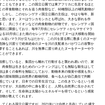
すこともできます。こ
の国立公園では東アフリカに生息するほと
くの草食動物とそれを追う肉食獣など、60種類以上の哺乳動物が
。しかし、このセレンゲティ国立公園の主役は、やはり毎年、新
と思います。ヌーはウシカモシカとも呼ばれ、大きな群れを作
多く、共にライオンなどの肉食動物の好物です。
セレンゲティ国
護区に隣接しており、毎年7月頃にセレンゲティからマサイマラ
なる10月頃にまた南のセレンゲティに向けてヌーは大移動を開始
ートル近いマラ川が立ちはだかり、この川を渡る際に数多くのヌーが
危険な川渡りで絶体絶命のヌーを川の支配者カバがワニの攻撃か
撃することもあれば、川を無事に渡り終えたヌーをチーターやラ
ことができます。
察していると、集団から離れて行動すると襲われ易いので、家
、肉食獣は生きるためのハンティングはしても無駄な殺生はして
類は多くの食料を無駄にしており、動物本来の嗅覚や感覚も失い
物の賞味期限は自然界の動物同様、食べる人が自己責任で判断
感じています。
日本での日常生活では、この生きているという感
のですが、大自然の中に身を置くと、人間も自然界に生かされて
す。そして、生命体は太陽からエネルギーを得ているという感覚
動物が教えてくれます。
てくれる国立公園ですが、2021年には自然と共存していた縄文