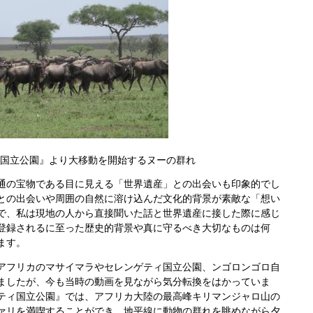
国立公園』より大移動を開始するヌーの群れ
の宝物である目に見える「世界遺産」との出会いも印象的でし
との出会いや周囲の自然に溶け込んだ文化的背景が素敵な「想い
で、私は現地の人から直接聞いた話と世界遺産に接した際に感じ
登録されるに至った歴史的背景や真に守るべき大切なものは何
ます。
フリカのマサイマラやセレンゲティ国立公園、ンゴロンゴロ自
ましたが、今も当時の動画を見ながら気分転換をはかっていま
ティ国立公園』では、アフリカ大陸の最高峰キリマンジャロ山の
ァリを満喫することができ、地平線に動物の群れを眺めながら夕