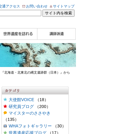
交通アクセス
お問い合わせ
サイトマップ
WHA認定講師について
WHA認定講師 紹介
WHA認定講師 紹介
自治体・民間団体関
企業関係者の方へ
学校・教育関係者の
動画
記事（会報誌）
係者の方へ
方へ
 『北海道・北東北の縄文遺跡群（日本）』から
大使館VOICE
（18）
研究員ブログ
（200）
マイスターのささやき
（135）
WHAフォトギャラリー
（30）
世界遺産応援ブログ
（17）