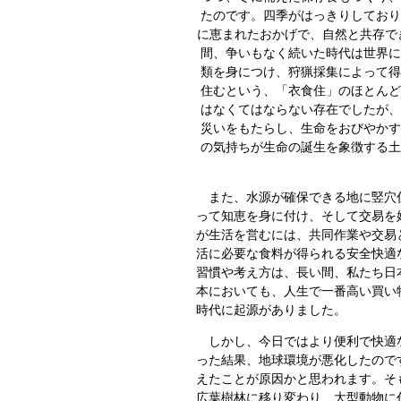
たのです。
四季がはっきりしており
に恵まれたおかげで、自然と共存で
間、争いもなく続いた時代は世界に
類を身につけ、狩猟採集によって得
住むという、「衣食住」のほとんど
はなくてはならない存在でしたが、
災いをもたらし、生命をおびやかす
の気持ちが生命の誕生を象徴する土
また、水源が確保できる地に竪穴住
って知恵を身に付け、そして交易を
が生活を営むには、共同作業や交易
活に必要な食料が得られる安全快適
習慣や考え方は、長い間、私たち日
本においても、人生で一番高い買い
時代に起源がありました。
しかし、今日ではより便利で快適な
った結果、地球環境が悪化したので
えたことが原因かと思われます。そ
広葉樹林に移り変わり、大型動物に