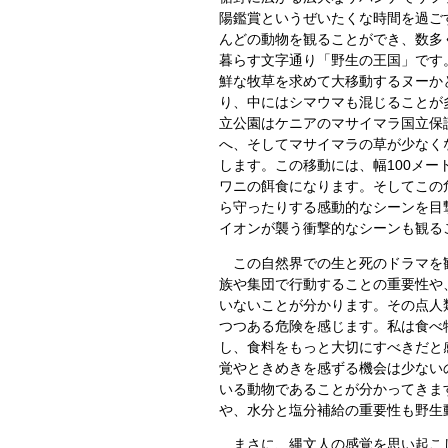
陽鑑賞というぜいたくな時間を過ご
んどの動物を観ることができ、数多
暮らす文字通り「野生の王国」です
鮮な牧草を求めて大移動するヌーか
り、中にはシマウマも混じることが
立公園はケニアのマサイマラ国立保
へ、そしてマサイマラの草が少なく
します。
この移動には、幅100メ
ワニの餌食になります。そしてこの
ら守ったりする感動的なシーンを目
イオンが襲う衝撃的なシーンも観る
この自然界での生と死のドラマを観
族や集団で行動することの重要性や
いないことが分かります。その点人
つつある危険を感じます。私は食べ
し、食料をもっと大切にすべきだと
覚やときめきを感ずる機会は少ない
いる動物であることが分かってきま
や、水分と塩分補給の重要性も野生
まさに、縄文人の感覚を思い起こし