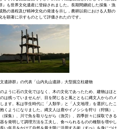
群』も世界文化遺産に登録されました。長期間継続した採集・漁
成熟の過程及び精神文化の発達を示し，農耕以前における人類の
化を顕著に示すものとして評価されたのです。
文遺跡群』の代表「山内丸山遺跡」大型掘立柱建物
のように石の文化ではなく、木の文化であったため、建物はほと
のは残っていませんが、目を閉じると風とともに縄文人からのメ
します。
私は学生時代に「人類学」と「人文地理」を選択したこ
抱くようになりました。縄文人は鹿やイノシシを狩り（狩猟）、
（採集）、川で魚を取りながら（漁労）、四季折々に採取できる
器を発明して調理方法を工夫し、食べられるものの種類を増やし
長い年月をかけて自然を最大限に活用する術（すべ）を身につけ