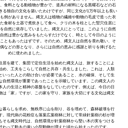
、食料となる動植物が豊かで、道具の材料になる黒曜石などの石
きる独自の文化を築いたわけですが、同じ文化が1万年以上も長い
も例がありません。
縄文人は植物の繊維や動物の毛皮で造った衣
た食材を土器で煮炊きして食べ、クリの木を柱とした竪穴住居に
を自然に依存していました。縄文人にとっては、このように自然
自然は豊かな恵みをもたらすだけでなく、時として今日のように
こともあったはずです。
そのため、縄文人は自然を畏れ敬い、そ
偶などの形となり、さらには自然の恵みに感謝と祈りを捧げるた
めに使われました。
居を建て、集団で定住生活を始めた縄文人は、旅することによ
始め、工夫をこらして自然と共存・共生しました。
これは、人類
といった人との助け合いが必要であること、水の確保、そして生
な自然環境が重要であったことを示唆しています。
この縄文人の
本人の生活と精神の基盤をなしていたのです。例えば、今日の日
物は「家」ですが、この家を守り、家族を大切にする文化は縄文
暮らしを求め、無秩序に山を削り、谷を埋めて、森林破壊を行
す。現代病の花粉症も落葉広葉樹林に対して常緑針葉樹の杉が増
もそも縄文時代は、自然環境が針葉樹林から堅い木の実をつける
代わって動きの速い小型動物が増えた頃から始まったのです。