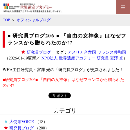
≡
TOP
>
オフィシャルブログ
■ 研究員ブログ206 ■ 『自由の女神像』はなぜフ
ランスから贈られたのか!?
研究員ブログ
タグ：
アメリカ合衆国
フランス共和国
（2026-01-19更新／
NPO法人 世界遺産アカデミー 研究員 宮澤 光
）
WHA主任研究員・宮澤 光
の「
研究員ブログ
」が更新されました！
■研究員ブログ206■ 『自由の女神像』はなぜフランスから贈られた
のか!?！
カテゴリ
大使館VOICE
（18）
研究員ブログ
（200）