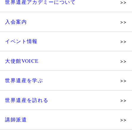
世界遺産アカデミーについて
理念
入会案内
メッセージ
個人会員
主な活動
イベント情報
法人会員
沿革
講演会
会報誌サンプル
組織図・役員
大使館VOICE
大使館セミナー
会員限定ページ
研究員紹介
展示会
法人会員・協賛団体／公認団体
世界遺産を学ぶ
講座・セミナー
メディア協力／プレスリリース
研究員ブログ
ツアー情報
世界遺産を訪れる
マイスターのささやき
イベントレポート
WHAフォトギャラリー
講師派遣
世界遺産応援ブログ