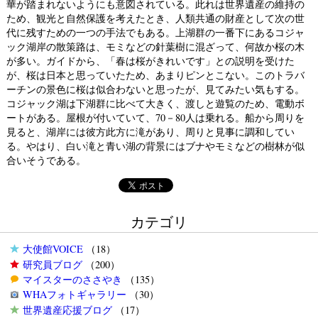
華が踏まれないようにも意図されている。此れは世界遺産の維持の
ため、観光と自然保護を考えたとき、人類共通の財産として次の世
代に残すための一つの手法でもある。上湖群の一番下にあるコジャ
ック湖岸の散策路は、モミなどの針葉樹に混ざって、何故か桜の木
が多い。ガイドから、「春は桜がきれいです」との説明を受けた
が、桜は日本と思っていたため、あまりピンとこない。このトラバ
ーチンの景色に桜は似合わないと思ったが、見てみたい気もする。
コジャック湖は下湖群に比べて大きく、渡しと遊覧のため、電動ボ
ートがある。屋根が付いていて、70－80人は乗れる。船から周りを
見ると、湖岸には彼方此方に滝があり、周りと見事に調和してい
る。やはり、白い滝と青い湖の背景にはブナやモミなどの樹林が似
合いそうである。
カテゴリ
大使館VOICE
（18）
研究員ブログ
（200）
マイスターのささやき
（135）
WHAフォトギャラリー
（30）
世界遺産応援ブログ
（17）