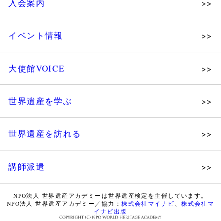
入会案内
メッセージ
個人会員
主な活動
イベント情報
法人会員
沿革
講演会
会報誌サンプル
組織図・役員
大使館VOICE
大使館セミナー
会員限定ページ
研究員紹介
展示会
法人会員・協賛団体／公認団体
世界遺産を学ぶ
講座・セミナー
メディア協力／プレスリリース
研究員ブログ
ツアー情報
世界遺産を訪れる
マイスターのささやき
イベントレポート
WHAフォトギャラリー
講師派遣
世界遺産応援ブログ
WHA認定講師について
世界遺産検定 公式HP
NPO法人 世界遺産アカデミーは世界遺産検定を主催しています。
NPO法人 世界遺産アカデミー／協力：
株式会社マイナビ
、
株式会社マ
WHA認定講師 紹介動画
世界遺産検定 学習アシスト動画
イナビ出版