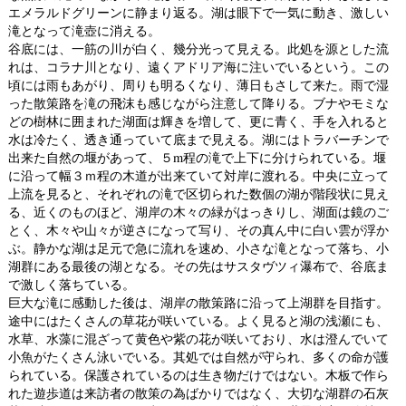
エメラルドグリーンに静まり返る。湖は眼下で一気に動き、激しい
滝となって滝壺に消える。
谷底には、一筋の川が白く、幾分光って見える。此処を源とした流
れは、コラナ川となり、遠くアドリア海に注いでいるという。この
頃には雨もあがり、周りも明るくなり、薄日もさして来た。雨で湿
った散策路を滝の飛沫も感じながら注意して降りる。ブナやモミな
どの樹林に囲まれた湖面は輝きを増して、更に青く、手を入れると
水は冷たく、透き通っていて底まで見える。湖にはトラバーチンで
出来た自然の堰があって、５m程の滝で上下に分けられている。堰
に沿って幅３ｍ程の木道が出来ていて対岸に渡れる。中央に立って
上流を見ると、それぞれの滝で区切られた数個の湖が階段状に見え
る、近くのものほど、湖岸の木々の緑がはっきりし、湖面は鏡のご
とく、木々や山々が逆さになって写り、その真ん中に白い雲が浮か
ぶ。静かな湖は足元で急に流れを速め、小さな滝となって落ち、小
湖群にある最後の湖となる。その先はサスタヴツィ瀑布で、谷底ま
で激しく落ちている。
巨大な滝に感動した後は、湖岸の散策路に沿って上湖群を目指す。
途中にはたくさんの草花が咲いている。よく見ると湖の浅瀬にも、
水草、水藻に混ざって黄色や紫の花が咲いており、水は澄んでいて
小魚がたくさん泳いでいる。其処では自然が守られ、多くの命が護
られている。保護されているのは生き物だけではない。木板で作ら
れた遊歩道は来訪者の散策の為ばかりではなく、大切な湖群の石灰