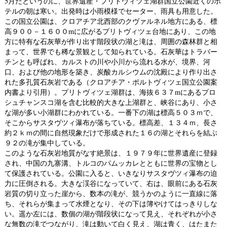
5月だというのに、世界遺産・プリトヴィツェ湖群国立公園近くのホ
テルの朝は寒い。出発時は小雨模様でセーター、雨具も用意した。
この国立公園は、クロアチア北西部のクヴァルネル地方にある、標
高９００－１６００mに広がるプリトヴィツェ台地にあり、この地
方に特有な石灰華が作り出す階段状の湖と滝は、周囲の森林群と相
まって、世界でも稀な景観として知られている。石灰華はトラバー
チンとも呼ばれ、カルストの川や小川から流れる水が、境界、河
口、および他の地形を築き、炭酸カルシウムの沈殿により作り出さ
れた多孔質石灰岩である（クロアチア・ポルトヴィツェ国立公園案
内書より引用）。プリトヴィツェ湖群は、海抜６３７mにあるプロ
シュチャンスコ湖を含む比較的大きな上湖群と、峡谷にあり、小さ
な湖が多い小湖群にわかれている。一番下の湖は標高５０３ｍで、
そこからサスタヴツィ瀑布が落ちている。標高差、１３４ｍ、長さ
約２ｋｍの間に自然現象だけで形成された１６の湖とそれらを結ぶ
９２の滝が集中している。
このような石灰岩地質がなす絶景は、１９７９年に世界遺産に登録
され、中国の九寨溝、トルコのパムッカレとともに世界の宝物とし
て保護されている。公園に入ると、いきなりサスタヴツィ瀑布の迫
力に圧倒される。大きな渓谷になっていて、右は、眼前にある石灰
岩質の切り立った崖から、数本の滝が、競うかのように一直線に落
ち、それらが集まって水煙となり、その下は簿やけてはっきりしな
い。遥か左には、数個の湖が階段状になって見え、それぞれが小さ
な無数の滝でつながり、滝は動いて白く見え、湖は青く、はたまた