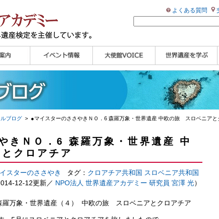
よくある質問
ンプル
ページ
講演会
大使館セミナー
展示会
講座・セミナー
ツアー情報
イベントレポート
研究員ブログ
マイスターのささや
WHAフォトギャラリ
世界遺産応援ブログ
世界遺産検定公式
学習アシスト動画
世界遺産ナビ
き
ー
HP
【pamon】
ャルブログ
> ●マイスターのささやきＮＯ．6 森羅万象・世界遺産 中欧の旅 スロベニアと
やきＮＯ．6 森羅万象・世界遺産 中
アとクロアチア
イスターのささやき
タグ：
クロアチア共和国
スロベニア共和国
014-12-12更新／
NPO法人 世界遺産アカデミー 研究員 宮澤 光
）
森羅万象・世界遺産（４） 中欧の旅 スロベニアとクロアチア