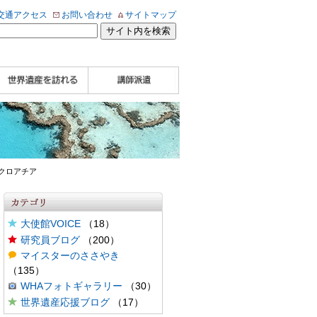
交通アクセス
お問い合わせ
サイトマップ
WHA認定講師について
WHA認定講師 紹介
WHA認定講師 紹介
自治体・民間団体関
企業関係者の方へ
学校・教育関係者の
動画
記事（会報誌）
係者の方へ
方へ
クロアチア
大使館VOICE
（18）
研究員ブログ
（200）
マイスターのささやき
（135）
WHAフォトギャラリー
（30）
世界遺産応援ブログ
（17）