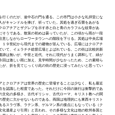
を行くのだが、途中石の門を通る。この市門は小さな礼拝堂にな
人がキャンドルを捧げ、祈っていた。其処を過ぎ石畳をあがる
クロアチアとザグレブを示す赤と白と青のカラフルな紋章があ
だそうである。散策の初めは曇っていたが、この頃から雨が一段
注意しながらローワータウンへの階段を下りる。其処は中央広場
、１９世紀から現代までの建物が並んでいる。広場にはクロアチ
ていて、イェラチチ総督広場とよばれている。この街は比較的新
遺跡は無いが、中世と近代、それに現代がうまく調和して、緑が
今回は激しい雨に加え、見学時間が少なかったため、この素晴ら
たが、折を見てじっくり此の街の歴史に浸ってみたいと思ってい
とクロアチアは世界の歴史に登場することは少なく、私も最近
在を認識した程度であった。それだけに今回の旅行は衝撃的であ
の文化の多様さ、古代ギリシャ、古代ローマ、キリスト教への関
の歴史に欠かせないものである。両国は地理的にも東西キリスト
あるスラヴ系、ラテン系、ゲルマン系の接点にもなっている（ク
文化遺産より引用）と言われ、その多様な文化は他の欧州各国と