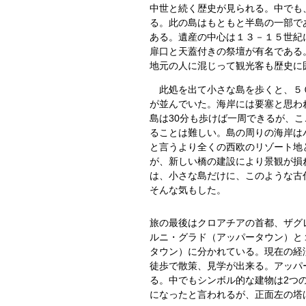
中世と続く歴史が見られる。中でも
る。此の島はもともと半島の一部で
ある。遺産の中心は１３－１５世紀
扉口と天蓋付きの祭壇が有名である
地元の人に混じって観光客も歴史に
此処を出て小さな島を歩くと、５０
が並んでいた。海岸には要塞と思わ
島は30分も歩けば一周できるが、
ることは難しい。島の周りの海岸は
と言うより全くの西欧のリゾート地
が、新しい橋の建設により景観が損
は、小さな島だけに、このような古
そんな気もした。
旅の最後はクロアチアの首都、ザグ
ルニ・グラド（アッパータウン）と
タウン）に分かれている。現在の経
徒歩で散策、見学が出来る。アッパ
る。中でもシンボル的な建物は2つ
になったと言われるが、正面左の塔