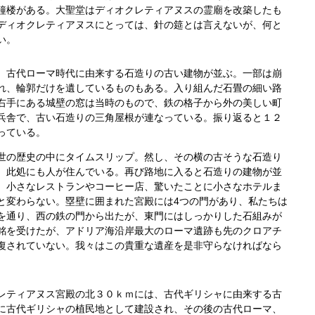
鐘楼がある。大聖堂はディオクレティアヌスの霊廟を改築したも
ディオクレティアヌスにとっては、針の筵とは言えないが、何と
い。
古代ローマ時代に由来する石造りの古い建物が並ぶ。一部は崩
れ、輪郭だけを遺しているものもある。入り組んだ石畳の細い路
右手にある城壁の窓は当時のもので、鉄の格子から外の美しい町
兵舎で、古い石造りの三角屋根が連なっている。振り返ると１２
っている。
の歴史の中にタイムスリップ。然し、その横の古そうな石造り
、此処にも人が住んでいる。再び路地に入ると石造りの建物が並
、小さなレストランやコーヒー店、驚いたことに小さなホテルま
と変わらない。塁壁に囲まれた宮殿には4つの門があり、私たちは
を通り、西の鉄の門から出たが、東門にはしっかりした石組みが
銘を受けたが、アドリア海沿岸最大のローマ遺跡も先のクロアチ
復されていない。我々はこの貴重な遺産を是非守らなければなら
ティアヌス宮殿の北３０ｋｍには、古代ギリシャに由来する古
に古代ギリシャの植民地として建設され、その後の古代ローマ、