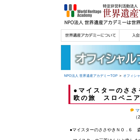
理念
メッセージ
主な活動内容
沿革
組織図・役員
研究員紹介 >>
法人会員・協賛団体
メディア協力／プレ
個人会員
法人会員
会報誌サ
会員限定
宮澤 光 MIYAZAWA, Hikaru
研究員によるメディ
／公認団体
スリリース
ア協力など
NPO法人 世界遺産アカデミー
TOP
>
オフィシ
●マイスターのささ
欧の旅 スロベニ
マ
（2
●マイスターのささやきＮＯ．6 