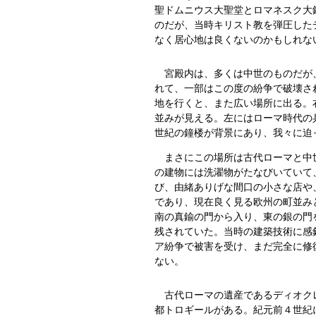
聖ドムニウス大聖堂とロマネスク大
のだが、当時キリスト教を弾圧した
なく居心地は良くないのかもしれな
宮殿内は、多くは中世のものだが、
れて、一部はこの度の紛争で破壊さ
地を行くと、また広い場所に出る。
並みが見える。左にはローマ時代の
世紀の鐘楼が背景にあり、我々に迫
まさにこの場所は古代ローマと中世
の建物には洗濯物がたなびいていて
び、由緒ありげな間口の小さな店や
であり、現在良く見る欧州の町並み
南の真鍮の門から入り、東の銀の門
残されていた。当時の建築技術に感
ア紛争で被害を受け、まだ完全に修
ない。
古代ローマの遺産であるディオクレ
都トロギールがある。紀元前４世紀