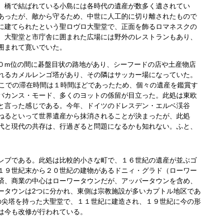
、橋で結ばれている小島には各時代の遺産が数多く遺されてい
あったが、敵から守るため、中世に人工的に切り離されたもので
に建てられたという聖ロヴロ大聖堂で、正面を飾るロマネスクの
。大聖堂と市庁舎に囲まれた広場には野外のレストランもあり、
囲まれて寛いでいた。
m位の間に碁盤目状の路地があり、シーフードの店や土産物店
れるカメルレンゴ塔があり、その隣はサッカー場になっていた。
ここでの滞在時間は１時間ほどであったため、個々の遺産を鑑賞す
バカンス・モード、多くのヨットの係留が目立った。此処は東欧
と言った感じである。今年、ドイツのドレスデン・エルベ渓谷
ねるといって世界遺産から抹消されることが決まったが、此処
代と現代の共存は、行過ぎると問題になるかも知れない。ふと、
レブである。此処は比較的小さな町で、１６世紀の遺産が並ぶゴ
１９世紀末から２０世紀の建物があるドニィ・グラド（ローワー
済、商業の中心はローワータウンだが、アッパータウンを含め、
ータウンは2つに分かれ、東側は宗教施設が多いカプトル地区であ
の尖塔を持った大聖堂で、１１世紀に建造され、１９世紀に今の形
は今も改修が行われている。