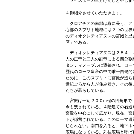
マイスターの三芳けんじと申します
最終回は、中欧
を御紹介させていただきます。
クロアチアの南部は縦に長く、アド
心部のスプリト地域には２つの世界
のディオクレティアヌスの宮殿と歴
区」である。
ディオクレティアヌスは２８４－３
人の正帝と二人の副帝による四分割
タンティノーブルに遷都され、ロー
歴代のローマ皇帝の中で唯一自発的
ために、このスプリトに宮殿が造ら
世紀ごろから人が住み着き、その後
たちが暮らしている。
宮殿は一辺２００m程の四角形で、
今も残されている。４階建ての石造
宮殿を中心にして広がり、現在、宮
トが係留されている。このローマ遺
じられない。南門を入ると、地下ホ
広場になっている。列柱広場と呼ば