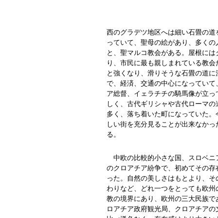
西のグラデツ地区へは細い石畳の道
っていて、聖母の絵があり、多くの
と、聖マルコ教会がある。屋根には
り、市民に最も親しまれている教会
と強くなり、滑りそうな石畳の道に
で、経済、交通の中心になっていて
ア総督、イェラチチの騎馬像が立っ
しく、古代ギリシャや古代ローマの
多く、落ち着いた町になっていた。
しい街を充分見ることが出来なかっ
る。
中欧の比較的小さな国、スロベニア
のクロアチア紛争で、初めてその存
った。自然の美しさはもとより、そ
わりなど、どれ一つをとっても欧州
教の境界にあり、欧州の三大民族で
ロアチア政府観光局、クロアチアの