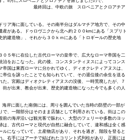
。5月にスロベニアとクロアチアを旅しましたので、
の旅 スロベニアとクロアチア
リア海に面している。その南半分はダルマチア地方で、その中
遺産がある。ドゥロヴニクから北へ約２００kmにある「スプリト
史的建造物」、それから３０ｋｍにある「トロギールの歴史地
０５年に在位した古代ローマの皇帝で、広大なローマ帝国を二
統治をおこなった。此の後、コンスタンティヌスによってコンス
マ帝国は東西ローマに分かれてゆく。ディオクレティアヌスは、
に帝位を譲ったことでも知られていて、その退位後の余生を送る
れた。宮殿はディオクレティアヌスの没後、一時荒廃したが、７
、街が出来、教会が出来、歴史的建造物になった今でも多くの人
海岸に面した南側には、周りを囲んでいた当時の防壁の一部が
りで、一階部分はそのまま店舗として利用されている。街はこの
殿前の海岸沿いは観光客で賑わい、大型のフェリーや多数のヨッ
跡は、古代ローマと現代が自然に融合していて、違和感は全く感
ールになっていて、土産物店があり、それを過ぎ、階段を登ると
れ、右手にはアーチで結ばれたコリント式列柱があり、正面には