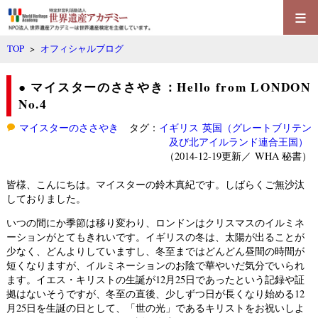
≡
TOP
>
オフィシャルブログ
● マイスターのささやき：Hello from LONDON
No.4
マイスターのささやき
タグ：
イギリス
英国（グレートブリテン
及び北アイルランド連合王国）
（2014-12-19更新／
WHA 秘書
）
皆様、こんにちは。マイスターの鈴木真紀です。しばらくご無沙汰
しておりました。
いつの間にか季節は移り変わり、ロンドンはクリスマスのイルミネ
ーションがとてもきれいです。イギリスの冬は、太陽が出ることが
少なく、どんよりしていますし、冬至まではどんどん昼間の時間が
短くなりますが、イルミネーションのお陰で華やいだ気分でいられ
ます。イエス・キリストの生誕が12月25日であったという記録や証
拠はないそうですが、冬至の直後、少しずつ日が長くなり始める12
月25日を生誕の日として、「世の光」であるキリストをお祝いしよ