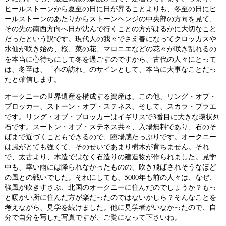
ヒールストーンから夏至の日に日が昇ることよりも、冬至の日にヒ
ールストーンのあたりからストーンヘンジの中央部の方向を見て、
その先の南西方向へ日が沈んで行くことの方がはるかに大切なこと
だったという訳です。現代人の我々でさえ春になってクロッカスや
水仙が咲き始め、桜、菜の花、マロニエなどの花々が咲き乱れるの
を本当に心待ちにして冬を過ごすのですから、古代の人々にとって
は、冬至は、「春の訪れ」のサインとして、本当に大事なことだっ
たと確信します。
オークニーの世界遺産を構成する資産は、この他、リング・オブ・
ブロッカー、ストーン・オブ・ステネス、そして、スカラ・ブラエ
です。リング・オブ・ブロッカーはイギリスで3番目に大きな環状列
石です。スートン・オブ・ステネス共々、入場無料であり、石のそ
ばまで近づくこともできるので、臨場感たっぷりです。オークニー
は風がとても強くて、そのせいであまり樹木が育ちません。それ
で、太古より、木造ではなく石造りの建造物が作られました。見学
中も、幸い雨には降られなかったものの、吹き飛ばされそうなほど
の風との戦いでした。それにしても、5000年も前の人々は、なぜ、
強風が吹きすさぶ、北国のオークニーに住んだのでしょうか？もっ
と暖かい所に住んだ方が楽だったのではないかしら？そんなことを
考えながら、見学を続けました。他に見学者がいなかったので、自
分で自分を写した写真ですが、ご覧になって下さいね。