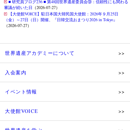
■ 研究員ブログ236 ■ 第48回世界遺産委員会⑨：信頼性にも関わる
審議が続いた日
（2026-07-27）
【大使館VOICE】駐日本国大韓民国大使館：2026年９月25日
（金）～27日（日）開催、『日韓交流おまつり2026 in Tokyo』
（2026-07-27）
世界遺産アカデミーについて
理念
入会案内
メッセージ
個人会員
主な活動
イベント情報
法人会員
沿革
講演会
会報誌サンプル
組織図・役員
大使館VOICE
大使館セミナー
会員限定ページ
研究員紹介
展示会
法人会員・協賛団体／公認団体