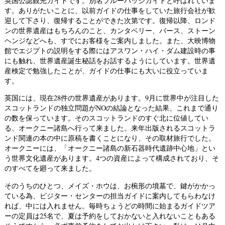
英国公認観光ガイドです。別名ブルーバッジガイドと呼ばれていま
す。ありがたいことに、以前ガイドの仕事をしていた旅行会社が歓
迎して下さり、復帰することができた次第です。復帰以降、ロンド
ンの世界遺産はもちろんのこと、カンタベリー、バース、ストーン
ヘンジなどへも、すでにお客様をご案内しました。また、大映博物
館でエジプトの説明をする際にはアスワン・ハイ・ダム建設時の事
にも触れ、世界遺産誕生秘話をお話するようにしています。世界遺
産検定で勉強したことが、ガイドの仕事にも大いに役立っていま
す。
英国には、現在28件の世界遺産があります。9月に世界中が注目した
スコットランドの独立問題がNOの結論となった結果、これまで通り
の数を保っています。そのスコットランドのすぐ北に位値してい
る、オークニー諸島へ行って来ました。来年出版されるスコットラ
ンド関連の本の中に原稿を書くことになり、その取材旅行でした。
オークニーには、「オークニー諸島の新石器時代遺跡中心地」とい
う世界文化遺産があります。4つの資産によって構成されており、そ
のすべてを廻って来ました。
そのうちのひとつ、メイズ・ホウは、お椀形の墳墓で、鍵がかかっ
ている為、ビジター・センターの担当ガイドに案内してもらわなけ
れば、中には入れません。毎時ちょうどの時間に始まるガイドツア
ーの定員は25名で、夏は予約をしておかないと入れないこともある