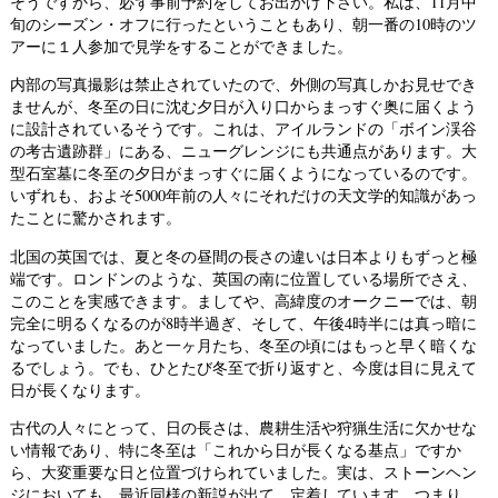
そうですから、必ず事前予約をしてお出かけ下さい。私は、11月中
旬のシーズン・オフに行ったということもあり、朝一番の10時のツ
アーに１人参加で見学をすることができました。
内部の写真撮影は禁止されていたので、外側の写真しかお見せでき
ませんが、冬至の日に沈む夕日が入り口からまっすぐ奥に届くよう
に設計されているそうです。これは、アイルランドの「ボイン渓谷
の考古遺跡群」にある、ニューグレンジにも共通点があります。大
型石室墓に冬至の夕日がまっすぐに届くようになっているのです。
いずれも、およそ5000年前の人々にそれだけの天文学的知識があっ
たことに驚かされます。
北国の英国では、夏と冬の昼間の長さの違いは日本よりもずっと極
端です。ロンドンのような、英国の南に位置している場所でさえ、
このことを実感できます。ましてや、高緯度のオークニーでは、朝
完全に明るくなるのが8時半過ぎ、そして、午後4時半には真っ暗に
なっていました。あと一ヶ月たち、冬至の頃にはもっと早く暗くな
るでしょう。でも、ひとたび冬至で折り返すと、今度は目に見えて
日が長くなります。
古代の人々にとって、日の長さは、農耕生活や狩猟生活に欠かせな
い情報であり、特に冬至は「これから日が長くなる基点」ですか
ら、大変重要な日と位置づけられていました。実は、ストーンヘン
ジにおいても、最近同様の新説が出て、定着しています。つまり、