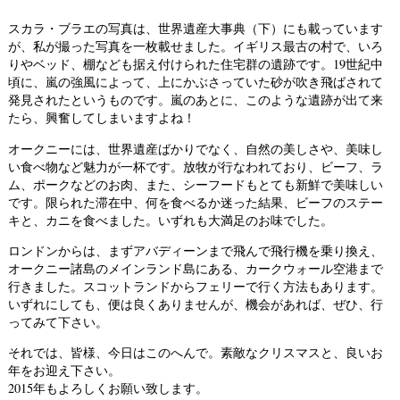
スカラ・ブラエの写真は、世界遺産大事典（下）にも載っています
が、私が撮った写真を一枚載せました。イギリス最古の村で、いろ
りやベッド、棚なども据え付けられた住宅群の遺跡です。19世紀中
頃に、嵐の強風によって、上にかぶさっていた砂が吹き飛ばされて
発見されたというものです。嵐のあとに、このような遺跡が出て来
たら、興奮してしまいますよね！
オークニーには、世界遺産ばかりでなく、自然の美しさや、美味し
い食べ物など魅力が一杯です。放牧が行なわれており、ビーフ、ラ
ム、ポークなどのお肉、また、シーフードもとても新鮮で美味しい
です。限られた滞在中、何を食べるか迷った結果、ビーフのステー
キと、カニを食べました。いずれも大満足のお味でした。
ロンドンからは、まずアバディーンまで飛んで飛行機を乗り換え、
オークニー諸島のメインランド島にある、カークウォール空港まで
行きました。スコットランドからフェリーで行く方法もあります。
いずれにしても、便は良くありませんが、機会があれば、ぜひ、行
ってみて下さい。
それでは、皆様、今日はこのへんで。素敵なクリスマスと、良いお
年をお迎え下さい。
2015年もよろしくお願い致します。