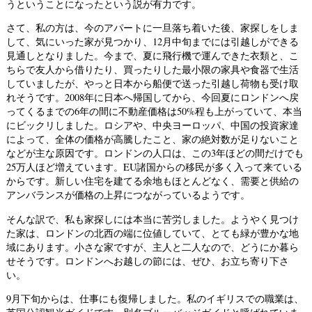
うということになったという説が有力です。
さて、私の方は、今のアパートに一旦落ち着いた後、家探しをしま
して、気にいった家が見つかり、12月中旬までには引越しができる
見通しとなりました。今まで、夏に飛行機で運んできた衣類と、こ
ちらで友人から借りたり、買ったりした最小限の家具や食器で生活
していましたが、やっと日本から船便で送った引越し荷物も受け取
れそうです。2008年に日本へ帰国してから、今回夏にロンドンへ戻
ってくるまでの6年の間に不動産価格は50%程も上がっていて、本当
にビックリしました。ロシアや、中央ヨーロッパ、中国の投資家達
によって、全体の価格が高騰したこと、家の絶対数が足りないこと
などが主な原因です。ロンドンの人口は、この3年ほどの間だけでも
25万人ほど増えています。EU諸国からの移民が多く入って来ている
からです。新しい住宅を建てる余地もほとんどなく、需要と供給の
アンバランスが価格の上昇につながっているようです。
そんな訳で、私も家探しには本当に苦労しました。ようやく見つけ
た家は、ロンドンの北西の端に位値していて、とても緑が豊かな地
域にあります。小さな家ですが、主人と二人なので、どうにか暮ら
せそうです。ロンドンへお越しの節には、ぜひ、お立ち寄り下さ
い。
9月下旬からは、仕事にも復帰しました。私のイギリスでの職業は、