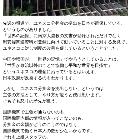
先週の報道で、ユネスコ分担金の拠出を日本が留保している、
というものがありました。
「世界の記憶」に南京大虐殺の文書が登録されただけでなく、
慰安婦関連資料が登録に向けて動いていることに対する反発で、
ユネスコに対し制度の改善を促しているということでした。
中国や韓国が、「世界の記憶」でやろうとしていることは、
「世界が政治以外のことで協働し平和な世界を目指す」
というユネスコの理念に沿っているとはいえず、
日本政府が反発するのもわかります。
しかし、ユネスコ分担金を拠出しない、というのは
主張の方法として、やり方が違うと僕は思います。
そもそも怒りの矛先が違う。
国際機関で主張が通らないのも、
国際機関内部の情報が入ってこないのも、
分担金の金額がどうのこうのではなく、
国際機関で働く日本人の数が少ないからです。
それも上級スタッフの。