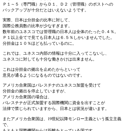
Ｐ１～５（専門職）からＤ１、Ｄ２（管理職）のポストへの
バックアップが十分だとはいえないようです。
実際、日本は分担金の比率に対して、
国際公務員数の比率が少なすぎます。
数年前のユネスコでは管理職の日本人は全体のたった０.４％。
Ｐ１以上全てで見ても日本人は６.５％しかいませんでした。
分担金は１０％ほども払っているのに。
これでは、ユネスコ内部の情報は十分に入ってこないし、
ユネスコに対しても十分な働きかけは出来ません。
これは分担金の拠出を止めたからといって
意見が通るようになるものではないのです。
アメリカ合衆国はパレスチナのユネスコ加盟を受けて
分担金の拠出を停止していますが、
アメリカ合衆国の場合は、
パレスチナが正式加盟する国際機関に資金を出すことが
法律で禁じられていますから、日本とは状況が違います。
またアメリカ合衆国は、19世紀以降モンロー主義という孤立主義
で、
もともと国際機関からは距離をとっている国です。