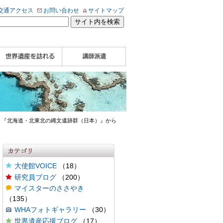
交通アクセス
お問い合わせ
サイトマップ
WHA認定講師について
WHA認定講師 紹介
WHA認定講師 紹介
自治体・民間団体関
企業関係者の方へ
学校・教育関係者の
動画
記事（会報誌）
係者の方へ
方へ
 『北海道・北東北の縄文遺跡群（日本）』から
大使館VOICE
（18）
研究員ブログ
（200）
マイスターのささやき
（135）
WHAフォトギャラリー
（30）
世界遺産応援ブログ
（17）