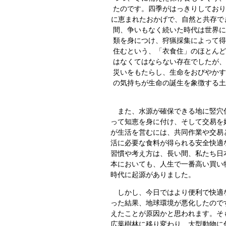
たのです。
四季がはっきりしており
に恵まれたおかげで、自然と共存で
間、争いもなく続いた時代は世界に
類を身につけ、狩猟採集によって得
住むという、「衣食住」のほとんど
はなくてはならない存在でしたが、
災いをもたらし、生命をおびやかす
の気持ちが生命の誕生を象徴する土
また、水源が確保できる地に竪穴住
って知恵を身に付け、そして交易を
が生活を営むには、共同作業や交易
活に必要な食料が得られる安全快適
習慣や考え方は、長い間、私たち日
本においても、人生で一番高い買い
時代に起源がありました。
しかし、今日ではより便利で快適な
った結果、地球環境が悪化したので
えたことが原因かと思われます。そ
広葉樹林に移り変わり、大型動物に