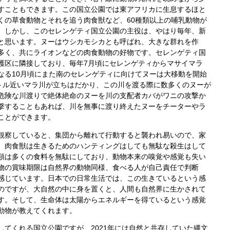
すこともできます。こ
の国立公園では東アフリカに生息するほと
くの草食動物とそれを追う肉食獣など、60種類以上の哺乳動物が
。しかし、このセレンゲティ国立公園の主役は、やはり毎年、新
と思います。ヌーはウシカモシカとも呼ばれ、大きな群れを作
多く、共にライオンなどの肉食動物の好物です。
セレンゲティ国
護区に隣接しており、毎年7月頃にセレンゲティからマサイマラ
なる10月頃にまた南のセレンゲティに向けてヌーは大移動を開始
ートル近いマラ川が立ちはだかり、この川を渡る際に数多くのヌーが
危険な川渡りで絶体絶命のヌーを川の支配者カバがワニの攻撃か
撃することもあれば、川を無事に渡り終えたヌーをチーターやラ
ことができます。
察していると、集団から離れて行動すると襲われ易いので、家
、肉食獣は生きるためのハンティングはしても無駄な殺生はして
類は多くの食料を無駄にしており、動物本来の嗅覚や感覚も失い
物の賞味期限は自然界の動物同様、食べる人が自己責任で判断
感じています。
日本での日常生活では、この生きているという感
のですが、大自然の中に身を置くと、人間も自然界に生かされて
す。そして、生命体は太陽からエネルギーを得ているという感覚
動物が教えてくれます。
てくれる国立公園ですが、2021年には自然と共存していた縄文