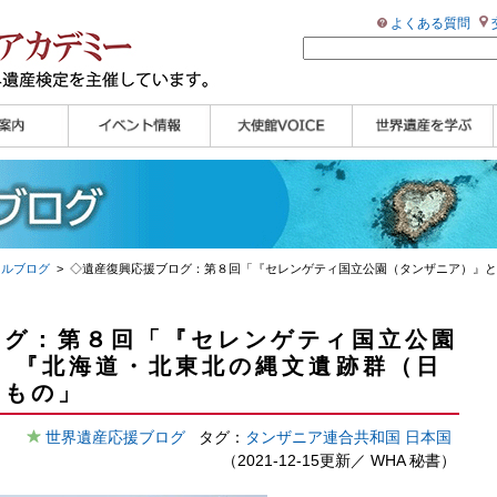
よくある質問
ンプル
ページ
講演会
大使館セミナー
展示会
講座・セミナー
ツアー情報
イベントレポート
研究員ブログ
マイスターのささや
WHAフォトギャラリ
世界遺産応援ブログ
世界遺産検定公式
学習アシスト動画
世界遺産ナビ
き
ー
HP
【pamon】
ャルブログ
> ◇遺産復興応援ブログ：第８回「『セレンゲティ国立公園（タンザニア）』と
ログ：第８回「『セレンゲティ国立公園
 『北海道・北東北の縄文遺跡群（日
きもの」
世界遺産応援ブログ
タグ：
タンザニア連合共和国
日本国
（2021-12-15更新／
WHA 秘書
）