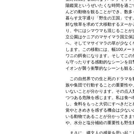
陽鑑賞というぜいたくな時間を過ご
んどの動物を観ることができ、数多
暮らす文字通り「野生の王国」です
鮮な牧草を求めて大移動するヌーか
り、中にはシマウマも混じることが
立公園はケニアのマサイマラ国立保
へ、そしてマサイマラの草が少なく
します。
この移動には、幅100メ
ワニの餌食になります。そしてこの
ら守ったりする感動的なシーンを目
イオンが襲う衝撃的なシーンも観る
この自然界での生と死のドラマを観
族や集団で行動することの重要性や
いないことが分かります。その点人
つつある危険を感じます。私は食べ
し、食料をもっと大切にすべきだと
覚やときめきを感ずる機会は少ない
いる動物であることが分かってきま
や、水分と塩分補給の重要性も野生
まさに、縄文人の感覚を思い起こし