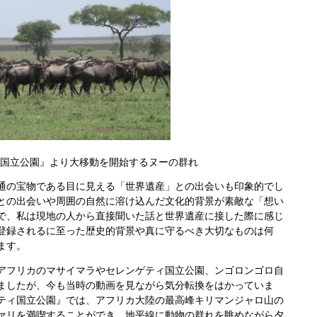
国立公園』より大移動を開始するヌーの群れ
の宝物である目に見える「世界遺産」との出会いも印象的でし
との出会いや周囲の自然に溶け込んだ文化的背景が素敵な「想い
で、私は現地の人から直接聞いた話と世界遺産に接した際に感じ
登録されるに至った歴史的背景や真に守るべき大切なものは何
ます。
フリカのマサイマラやセレンゲティ国立公園、ンゴロンゴロ自
ましたが、今も当時の動画を見ながら気分転換をはかっていま
ティ国立公園』では、アフリカ大陸の最高峰キリマンジャロ山の
ァリを満喫することができ、地平線に動物の群れを眺めながら夕