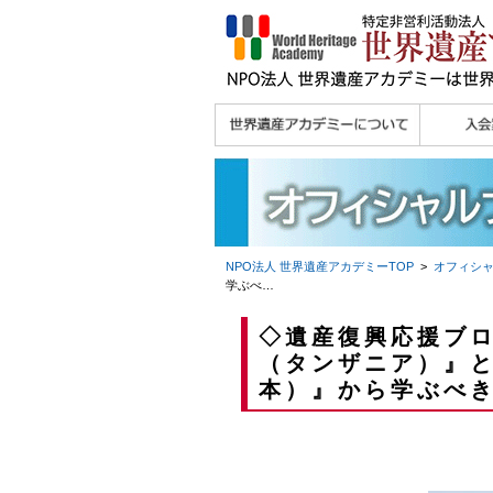
理念
メッセージ
主な活動内容
沿革
組織図・役員
研究員紹介 >>
法人会員・協賛団体
メディア協力／プレ
個人会員
法人会員
会報誌サ
会員限定
宮澤 光 MIYAZAWA, Hikaru
研究員によるメディ
／公認団体
スリリース
ア協力など
NPO法人 世界遺産アカデミー
TOP
>
オフィシ
学ぶべ
…
◇遺産復興応援ブ
（タンザニア）』と
本）』から学ぶべ