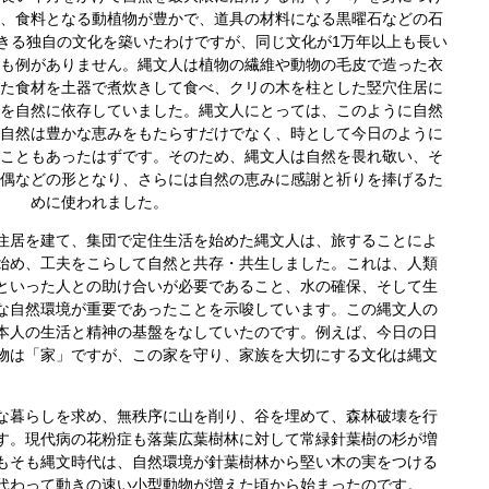
、食料となる動植物が豊かで、道具の材料になる黒曜石などの石
きる独自の文化を築いたわけですが、同じ文化が1万年以上も長い
も例がありません。
縄文人は植物の繊維や動物の毛皮で造った衣
た食材を土器で煮炊きして食べ、クリの木を柱とした竪穴住居に
を自然に依存していました。縄文人にとっては、このように自然
自然は豊かな恵みをもたらすだけでなく、時として今日のように
こともあったはずです。
そのため、縄文人は自然を畏れ敬い、そ
偶などの形となり、さらには自然の恵みに感謝と祈りを捧げるた
めに使われました。
居を建て、集団で定住生活を始めた縄文人は、旅することによ
始め、工夫をこらして自然と共存・共生しました。
これは、人類
といった人との助け合いが必要であること、水の確保、そして生
な自然環境が重要であったことを示唆しています。
この縄文人の
本人の生活と精神の基盤をなしていたのです。例えば、今日の日
物は「家」ですが、この家を守り、家族を大切にする文化は縄文
暮らしを求め、無秩序に山を削り、谷を埋めて、森林破壊を行
す。現代病の花粉症も落葉広葉樹林に対して常緑針葉樹の杉が増
もそも縄文時代は、自然環境が針葉樹林から堅い木の実をつける
代わって動きの速い小型動物が増えた頃から始まったのです。