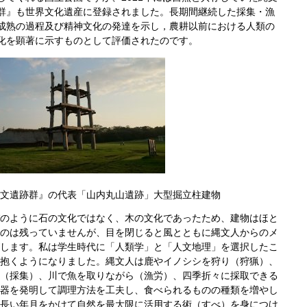
群』も世界文化遺産に登録されました。長期間継続した採集・漁
成熟の過程及び精神文化の発達を示し，農耕以前における人類の
化を顕著に示すものとして評価されたのです。
文遺跡群』の代表「山内丸山遺跡」大型掘立柱建物
のように石の文化ではなく、木の文化であったため、建物はほと
のは残っていませんが、目を閉じると風とともに縄文人からのメ
します。
私は学生時代に「人類学」と「人文地理」を選択したこ
抱くようになりました。縄文人は鹿やイノシシを狩り（狩猟）、
（採集）、川で魚を取りながら（漁労）、四季折々に採取できる
器を発明して調理方法を工夫し、食べられるものの種類を増やし
長い年月をかけて自然を最大限に活用する術（すべ）を身につけ