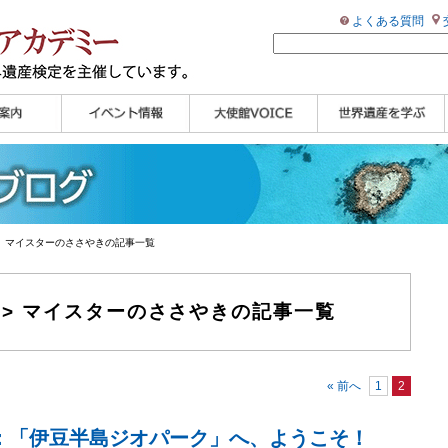
よくある質問
ンプル
ページ
講演会
大使館セミナー
展示会
講座・セミナー
ツアー情報
イベントレポート
研究員ブログ
マイスターのささや
WHAフォトギャラリ
世界遺産応援ブログ
世界遺産検定公式
学習アシスト動画
世界遺産ナビ
き
ー
HP
【pamon】
 マイスターのささやきの記事一覧
>> マイスターのささやきの記事一覧
« 前へ
1
2
き：「伊豆半島ジオパーク」へ、ようこそ！