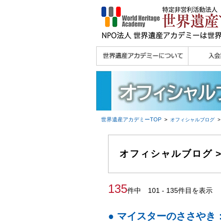
理念
メッセージ
主な活動内容
沿革
組織図・役員
研究員紹介 >>
法人会員・協賛団体
メディア協力／プレ
個人会員
法人会員
会報誌サ
会員限定
宮澤 光 MIYAZAWA, Hikaru
研究員によるメディ
／公認団体
スリリース
ア協力など
世界遺産アカデミー
TOP
>
オフィシャルブログ
>
オフィシャルブログ 
135
件中 101 - 135件目を表示
● マイスターのささや