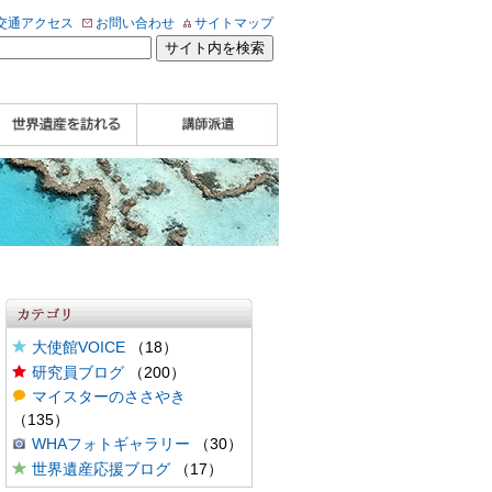
交通アクセス
お問い合わせ
サイトマップ
WHA認定講師について
WHA認定講師 紹介
WHA認定講師 紹介
自治体・民間団体関
企業関係者の方へ
学校・教育関係者の
動画
記事（会報誌）
係者の方へ
方へ
大使館VOICE
（18）
研究員ブログ
（200）
マイスターのささやき
（135）
WHAフォトギャラリー
（30）
世界遺産応援ブログ
（17）