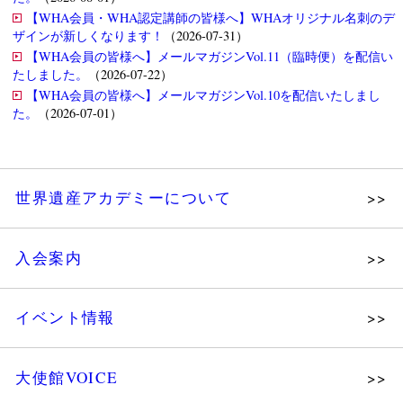
【WHA会員・WHA認定講師の皆様へ】WHAオリジナル名刺のデ
ザインが新しくなります！
（2026-07-31）
【WHA会員の皆様へ】メールマガジンVol.11（臨時便）を配信い
たしました。
（2026-07-22）
【WHA会員の皆様へ】メールマガジンVol.10を配信いたしまし
た。
（2026-07-01）
世界遺産アカデミーについて
理念
入会案内
メッセージ
個人会員
主な活動
イベント情報
法人会員
沿革
講演会
会報誌サンプル
組織図・役員
大使館VOICE
大使館セミナー
会員限定ページ
研究員紹介