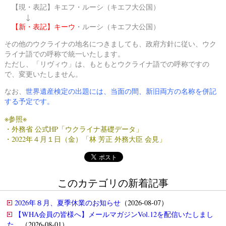
【現・表記】キエフ・ルーシ（キエフ大公国）
↓
【新・表記】キーウ
・ルーシ（キエフ大公国）
その他のウクライナの地名につきましても、
政府方針に従い、ウク
ライナ語での呼称で統一いたします。
ただし、「リヴィウ」は、もともとウクライナ語での呼称ですの
で、変更いたしません。
なお、
世界遺産検定の出題には、当面の間、新旧両方の名称を併記
する予定です。
※参照※
・
外務省 公式HP「ウクライナ基礎データ」
・
2022年４月１日（金）「林 芳正 外務大臣 会見」
このカテゴリの新着記事
2026年８月、夏季休業のお知らせ
（2026-08-07）
【WHA会員の皆様へ】メールマガジンVol.12を配信いたしまし
た。
（2026-08-01）