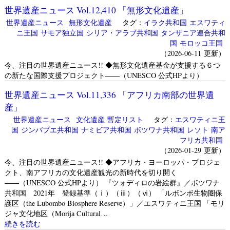
世界遺産ニュース Vol.12,410 「無形文化遺産」
世界遺産ニュース
無形文化遺産
タグ：
イラク共和国
エスワティ
ニ王国
サモア独立国
シリア・アラブ共和国
タンザニア連合共和
国
モロッコ王国
（2026-06-11 更新）
今、注目の世界遺産ニュース!! ◆無形文化遺産基金が支援する６つ
の新たな国際支援プロジェクト――（UNESCO 公式HPより）
世界遺産ニュース Vol.11,336 「アフリカ南部の世界遺
産」
世界遺産ニュース
文化遺産
暫定リスト
タグ：
エスワティニ王
国
ジンバブエ共和国
ナミビア共和国
ボツワナ共和国
レソト
南ア
フリカ共和国
（2026-01-29 更新）
今、注目の世界遺産ニュース!! ◆アフリカ・ヨーロッパ・プロジェ
クト、南アフリカの文化遺産観光の新時代を切り開く
――（UNESCO 公式HPより） 『ツォディロの岩絵群』／ボツワナ
共和国 2021年 登録基準（ⅰ）（ⅲ）（ⅵ） 「ルボンボ生物圏保
護区（the Lubombo Biosphere Reserve）」／エスワティニ王国 「モリ
ジャ文化地区（Morija Cultural…
続きを読む