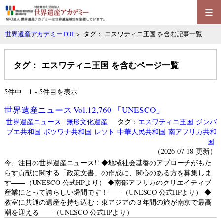
≡
世界遺産アカデミーTOP
> タグ： エスワティニ王国 を含む記事一覧
タグ： エスワティニ王国 を含むページ一覧
5
件中 1 - 5件目を表示
世界遺産ニュース Vol.12,760 「UNESCO」
世界遺産ニュース
無形文化遺産
タグ：
エスワティニ王国
ジンバ
ブエ共和国
ボツワナ共和国
レソト
中華人民共和国
南アフリカ共和
国
（2026-07-18 更新）
今、注目の世界遺産ニュース!! ◆地域社会基盤のアプローチがもた
らす貢献に関する「政策文書」の作成に、関心のある方を募集しま
す――（UNESCO 公式HPより） ◆南部アフリカのクリエイティブ
産業にとって誇らしい瞬間です！――（UNESCO 公式HPより） ◆
教室に共通の遺産を持ち込む：東アジアの３年間の旅が南京で最高
潮を迎える――（UNESCO 公式HPより）