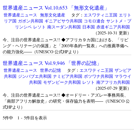
世界遺産ニュース Vol.10,653 「無形文化遺産」
世界遺産ニュース
無形文化遺産
タグ：
エスワティニ王国
エリト
リア国
ガボン共和国
ギニアビサウ共和国
コモロ連合
サントメ・プ
リンシペ
レソト
南スーダン共和国
日本国
赤道ギニア共和国
（2025-10-31 更新）
今、注目の世界遺産ニュース!! ◆アフリカ９カ国における、「リビ
ング・ヘリテージの保護」と「2003年条約一覧表」への推薦準備へ
の能力強化――（UNESCO 公式HPより）
世界遺産ニュース Vol.9,946 「世界の記憶」
世界遺産ニュース
世界の記憶
タグ：
エスワティニ王国
ザンビア
共和国
ジンバブエ共和国
ナミビア共和国
ボツワナ共和国
マラウイ
共和国
モザンビーク共和国
レソト
南アフリカ共和国
（2025-07-29 更新）
今、注目の世界遺産ニュース!! ◆オードリー・アズレー事務局長、
「南部アフリカ解放史」の研究・保存協力を表明――（UNESCO 公
式HPより）
5
件中 1 - 5件目を表示