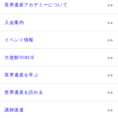
世界遺産アカデミーについて
理念
入会案内
メッセージ
個人会員
主な活動
イベント情報
法人会員
沿革
講演会
会報誌サンプル
組織図・役員
大使館VOICE
大使館セミナー
会員限定ページ
研究員紹介
展示会
法人会員・協賛団体／公認団体
世界遺産を学ぶ
講座・セミナー
メディア協力／プレスリリース
研究員ブログ
ツアー情報
世界遺産を訪れる
マイスターのささやき
イベントレポート
WHAフォトギャラリー
講師派遣
世界遺産応援ブログ