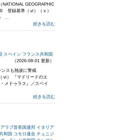
ONAL GEOGRAPHIC
2026年 登録基準（ⅵ）（ⅹ）
） …
続きを読む
国
スペイン
フランス共和国
（2026-08-01 更新）
ランスも熱波に警戒
）（ⅵ） 『マドリードのエ
ス・メドゥラス』／スペイ
続きを読む
アラブ首長国連邦
イタリア
共和国
コモロ連合
チュニジ