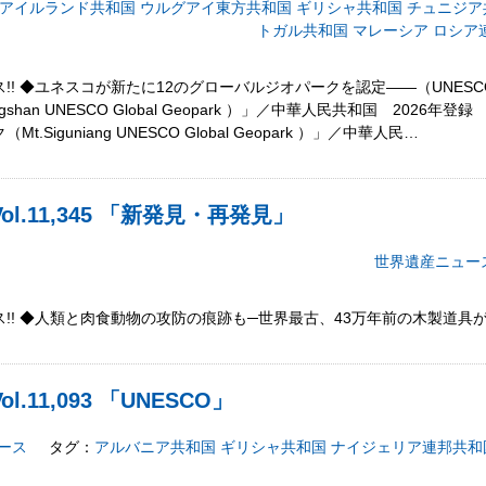
アイルランド共和国
ウルグアイ東方共和国
ギリシャ共和国
チュニジア
トガル共和国
マレーシア
ロシア
! ◆ユネスコが新たに12のグローバルジオパークを認定――（UNESC
han UNESCO Global Geopark ）」／中華人民共和国 2026年
Siguniang UNESCO Global Geopark ）」／中華人民…
l.11,345 「新発見・再発見」
世界遺産ニュー
!! ◆人類と肉食動物の攻防の痕跡も─世界最古、43万年前の木製道具が出
.11,093 「UNESCO」
ース
タグ：
アルバニア共和国
ギリシャ共和国
ナイジェリア連邦共和