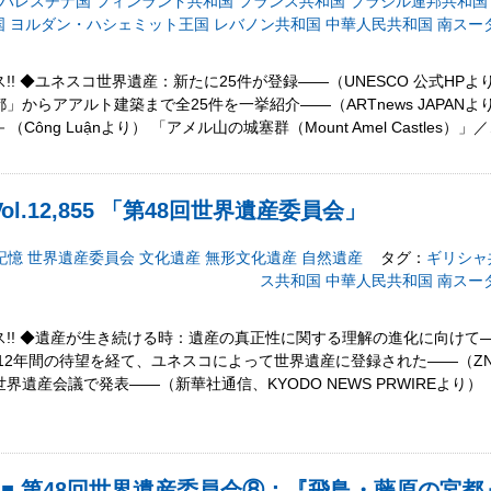
パレスチナ国
フィンランド共和国
フランス共和国
ブラジル連邦共和国
国
ヨルダン・ハシェミット王国
レバノン共和国
中華人民共和国
南スー
! ◆ユネスコ世界遺産：新たに25件が登録――（UNESCO 公式HPより
からアアルト建築まで全25件を一挙紹介――（ARTnews JAPAN
ông Luậnより） 「アメル山の城塞群（Mount Amel Castles）」
l.12,855 「第48回世界遺産委員会」
記憶
世界遺産委員会
文化遺産
無形文化遺産
自然遺産
タグ：
ギリシャ
ス共和国
中華人民共和国
南スー
!! ◆遺産が生き続ける時：遺産の真正性に関する理解の進化に向けて――
12年間の待望を経て、ユネスコによって世界遺産に登録された――（ZN
遺産会議で発表――（新華社通信、KYODO NEWS PRWIREより
5 ■ 第48回世界遺産委員会⑧：『飛鳥・藤原の宮