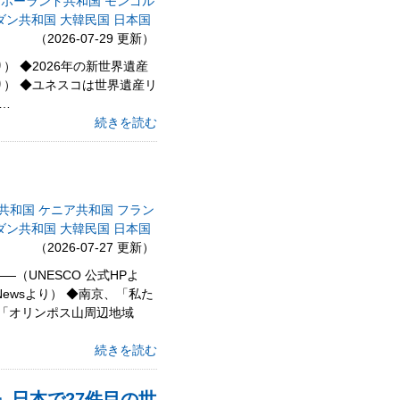
ポーランド共和国
モンゴル
ダン共和国
大韓民国
日本国
（2026-07-29 更新）
） ◆2026年の新世界遺産
より） ◆ユネスコは世界遺産リ
／…
続きを読む
共和国
ケニア共和国
フラン
ダン共和国
大韓民国
日本国
（2026-07-27 更新）
（UNESCO 公式HPよ
ewsより） ◆南京、「私た
） 「オリンポス山周辺地域
続きを読む
都』日本で27件目の世