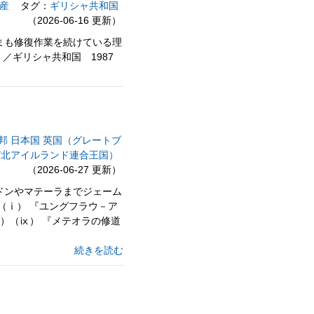
産
タグ：
ギリシャ共和国
（2026-06-16 更新）
いまも修復作業を続けている理
／ギリシャ共和国 1987
邦
日本国
英国（グレートブ
び北アイルランド連合王国）
（2026-06-27 更新）
ンドンやマテーラまでジェーム
準（ⅰ） 『ユングフラウ－ア
ⅷ）（ⅸ） 『メテオラの修道
続きを読む