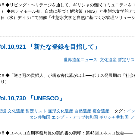
!! ◆リビング・ヘリテージを通して、ギリシャの難民コミュニティを
Pより） ◆東ティモール初、自然に基づく解決策（NbS）と生態水文学的
）～26日（水）ディリにて開催「生態水文学と自然に基づく水管理ソリュ
…
l.10,921 「新たな登録を目指して」
世界遺産ニュース
文化遺産
暫定リス
!! ◆「逆さ冠の貴婦人」が眠る古代墓が出土──ポリス発展期の「社
より）
.10,730 「UNESCO」
記憶
文化遺産
暫定リスト
無形文化遺産
自然遺産
複合遺産
タグ：
イ
タン共和国
エジプト・アラブ共和国
ギリシャ共和国
フ
! ◆ユネスコ次期事務局長の契約書の調印：第43回ユネスコ総会――（U