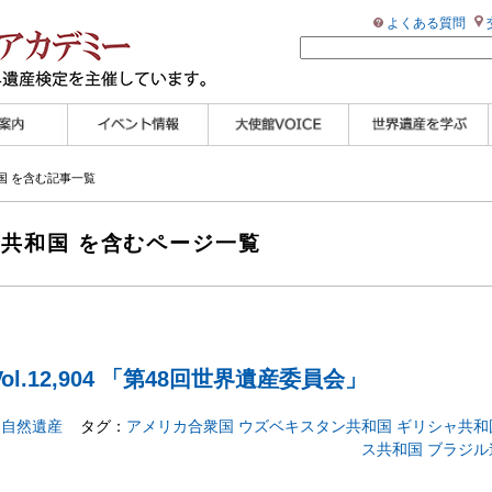
よくある質問
ンプル
ページ
講演会
大使館セミナー
展示会
講座・セミナー
ツアー情報
イベントレポート
研究員ブログ
マイスターのささや
WHAフォトギャラリ
世界遺産応援ブログ
世界遺産検定公式
学習アシスト動画
世界遺産ナビ
国 を含む記事一覧
き
ー
HP
【pamon】
ャ共和国 を含むページ一覧
l.12,904 「第48回世界遺産委員会」
自然遺産
タグ：
アメリカ合衆国
ウズベキスタン共和国
ギリシャ共和
ス共和国
ブラジル