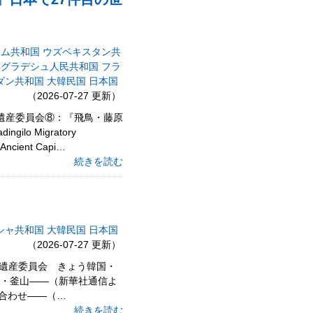
ラム共和国
ウズベキスタン共
ングラデシュ人民共和国
フラ
ダン共和国
大韓民国
日本国
（2026-07-27 更新）
界遺産委員会⑧：『飛鳥・藤原
 Migratory
ent Capi…
続きを読む
シャ共和国
大韓民国
日本国
（2026-07-27 更新）
世界遺産委員会 きょう韓国・
国・釜山――（新華社通信よ
催に合わせ——（…
続きを読む