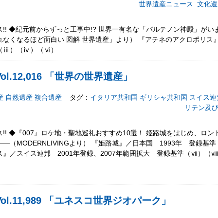
世界遺産ニュース
文化遺
!! ◆紀元前からずっと工事中!? 世界一有名な「パルテノン神殿」が
なくなるほど面白い 図解 世界遺産」より） 『アテネのアクロポリス』
（ⅲ）（ⅳ）（ⅵ）
l.12,016 「世界の世界遺産」
産
自然遺産
複合遺産
タグ：
イタリア共和国
ギリシャ共和国
スイス連
リテン及
!! ◆『007』ロケ地・聖地巡礼おすすめ10選！ 姫路城をはじめ、ロ
（MODERNLIVINGより） 『姫路城』／日本国 1993年 登録基
』／スイス連邦 2001年登録、2007年範囲拡大 登録基準（ⅶ）（
l.11,989 「ユネスコ世界ジオパーク」