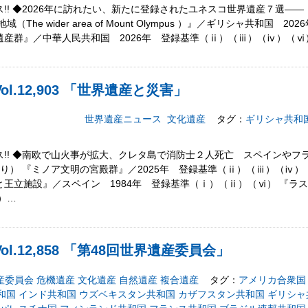
! ◆2026年に訪れたい、新たに登録されたユネスコ世界遺産７選――（NATI
The wider area of Mount Olympus ）』／ギリシャ共和国 
産群』／中華人民共和国 2026年 登録基準（ⅱ）（ⅲ）（ⅳ）（ⅵ
l.12,903 「世界遺産と災害」
世界遺産ニュース
文化遺産
タグ：
ギリシャ共和
!! ◆南欧で山火事が拡大、クレタ島で消防士２人死亡 スペインやフ
PANより） 『ミノア文明の宮殿群』／2025年 登録基準（ⅱ）（ⅲ）（ⅳ
王立施設』／スペイン 1984年 登録基準（ⅰ）（ⅱ）（ⅵ） 『ラ
）…
l.12,858 「第48回世界遺産委員会」
産委員会
危機遺産
文化遺産
自然遺産
複合遺産
タグ：
アメリカ合衆国
和国
インド共和国
ウズベキスタン共和国
カザフスタン共和国
ギリシャ