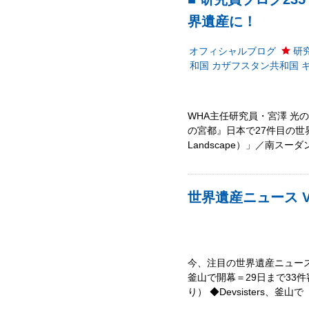
界遺産に！
オフィシャルブログ
研
和国
カザフスタン共和国
WHA主任研究員・宮澤 光
の宮都』日本で27件目の世界遺
Landscape）」／南スー
世界遺産ニュース Vo
今、注目の世界遺産ニュース!
釜山で開幕＝29日まで33
り） ◆Devsisters、釜