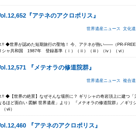
ol.12,652『アテネのアクロポリス』
世界遺産ニュース
文化遺
!! ◆世界が認めた短期旅行の聖地！ 今、アテネが熱い――（PR-FRE
シャ共和国 1987年 登録基準（ⅰ）（ⅱ）（ⅲ）（ⅳ）（ⅵ）
l.12,571 『メテオラの修道院群』
世界遺産ニュース
複合遺
!! ◆【世界の絶景】なぜそんな場所に？ ギリシャの奇岩頂上に建つ
るほど面白い 図解 世界遺産」より） 『メテオラの修道院群』／ギリシ
）（ⅶ）
l.12,460 『アテネのアクロポリス』