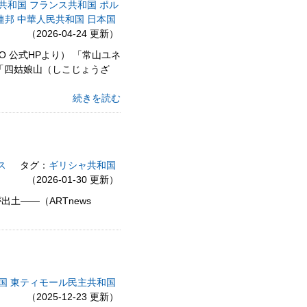
共和国
フランス共和国
ポル
連邦
中華人民共和国
日本国
（2026-04-24 更新）
O 公式HPより） 「常山ユネ
登録 「四姑娘山（しこじょうざ
続きを読む
ス
タグ：
ギリシャ共和国
（2026-01-30 更新）
土――（ARTnews
国
東ティモール民主共和国
（2025-12-23 更新）