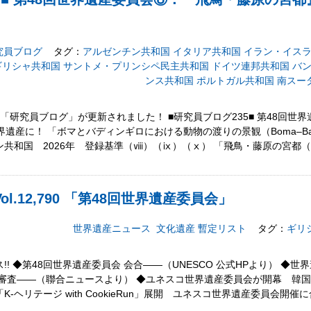
究員ブログ
タグ：
アルゼンチン共和国
イタリア共和国
イラン・イス
ギリシャ共和国
サントメ・プリンシペ民主共和国
ドイツ連邦共和国
バ
ンス共和国
ポルトガル共和国
南スー
の「研究員ブログ」が更新されました！ ■研究員ブログ235■ 第48回世
産に！ 「ボマとバディンギロにおける動物の渡りの景観（Boma–Badingilo
ダン共和国 2026年 登録基準（ⅷ）（ⅸ）（ⅹ） 「飛鳥・藤原の宮都（Anci
l.12,790 「第48回世界遺産委員会」
世界遺産ニュース
文化遺産
暫定リスト
タグ：
ギリ
! ◆第48回世界遺産委員会 会合――（UNESCO 公式HPより） ◆
件審査――（聯合ニュースより） ◆ユネスコ世界遺産委員会が開幕 韓
山で「K-ヘリテージ with CookieRun」展開 ユネスコ世界遺産委員会開