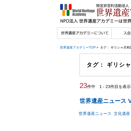
理念
メッセージ
主な活動内容
沿革
組織図・役員
研究員紹介 >>
法人会員・協賛団体
メディア協力／プレ
個人会員
法人会員
会報誌サ
会員限定
宮澤 光 MIYAZAWA, Hikaru
研究員によるメディ
／公認団体
スリリース
世界遺産アカデミーTOP
> タグ： ギリシャ共和
ア協力など
タグ： ギリシ
23
件中 1 - 23件目を表示
世界遺産ニュース Vo
世界遺産ニュース
文化遺産