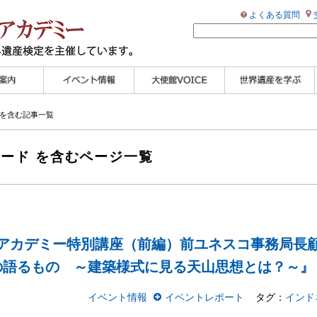
よくある質問
ンプル
ページ
講演会
大使館セミナー
展示会
講座・セミナー
ツアー情報
イベントレポート
研究員ブログ
マイスターのささや
WHAフォトギャラリ
世界遺産応援ブログ
世界遺産検定公式
学習アシスト動画
世界遺産ナビ
 を含む記事一覧
き
ー
HP
【pamon】
ロード を含むページ一覧
遺産アカデミー特別講座（前編）前ユネスコ事務局長
の語るもの ～建築様式に見る天山思想とは？～』
イベント情報
イベントレポート
タグ：
インド