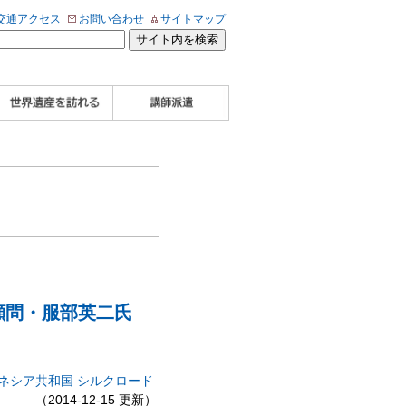
交通アクセス
お問い合わせ
サイトマップ
WHA認定講師について
WHA認定講師 紹介
WHA認定講師 紹介
自治体・民間団体関
企業関係者の方へ
学校・教育関係者の
動画
記事（会報誌）
係者の方へ
方へ
顧問・服部英二氏
ネシア共和国
シルクロード
（2014-12-15 更新）