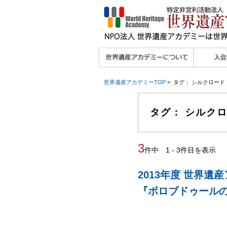
理念
メッセージ
主な活動内容
沿革
組織図・役員
研究員紹介 >>
法人会員・協賛団体
メディア協力／プレ
個人会員
法人会員
会報誌サ
会員限定
宮澤 光 MIYAZAWA, Hikaru
研究員によるメディ
／公認団体
スリリース
世界遺産アカデミーTOP
> タグ： シルクロード
ア協力など
タグ： シルク
3
件中 1 - 3件目を表示
2013年度 世界
『ボロブドゥール