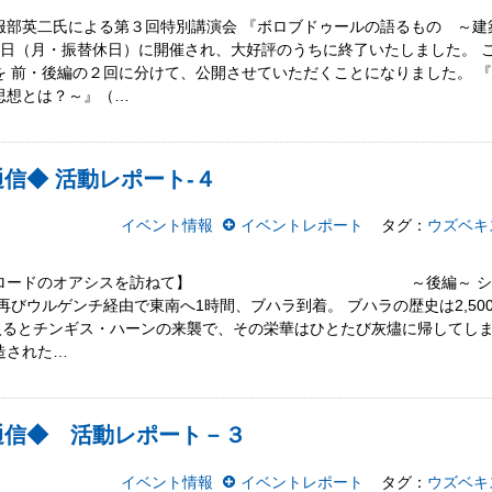
服部英二氏による第３回特別講演会 『ボロブドゥールの語るもの ～建
月６日（月・振替休日）に開催され、大好評のうちに終了いたしました。 
を 前・後編の２回に分けて、公開させていただくことになりました。 
思想とは？～』（…
信◆ 活動レポート‐４
イベント情報
イベントレポート
タグ：
ウズベキ
シルクロードのオアシスを訪ねて】 ～後編～ シルク
再びウルゲンチ経由で東南へ1時間、ブハラ到着。 ブハラの歴史は2,5
入るとチンギス・ハーンの来襲で、その栄華はひとたび灰燼に帰してしま
造された…
通信◆ 活動レポート－３
イベント情報
イベントレポート
タグ：
ウズベキ