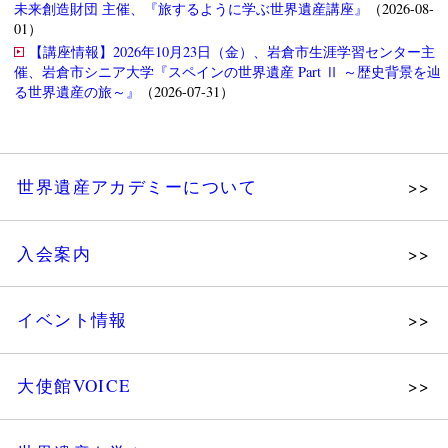
未来創造財団 主催、『旅するように学ぶ世界遺産講座』
（2026-08-
01）
【講座情報】2026年10月23日（金）、岩倉市生涯学習センター主
催、岩倉市シニア大学『スペインの世界遺産 Part Ⅱ ～歴史背景を辿
る世界遺産の旅～』
（2026-07-31）
世界遺産アカデミーについて
理念
入会案内
メッセージ
個人会員
主な活動
イベント情報
法人会員
沿革
講演会
会報誌サンプル
組織図・役員
大使館VOICE
大使館セミナー
会員限定ページ
研究員紹介
展示会
法人会員・協賛団体／公認団体