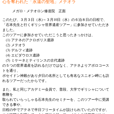
心を奪われた「永遠の聖地」メテオラ
メガロ・メテオロン修道院 正面
このたび、３月３日（水)～３月10日（水）の６泊８日の日程で、
「石本先生と行くギリシャ世界遺産ツアー」に参加させていただき
ました。
このツアーに参加させていただこうと思ったきっかけは、
(1) アテネのアクロポリス遺跡
(2) メテオラ
(3) デルフィ遺跡
(4) エピダウロス遺跡
(5) ミケーネとティリンスの古代遺跡
の５つの世界遺産を訪れるだけではなく、アテネよりアポロコース
トを通り、
ポセイドン神殿があり夕日の名所としても有名なスニオン岬にも訪
れるツアーだったからです。
また、私と同じアカデミー会員で、普段、大学でギリシャについて
教鞭を
取られていらっしゃる石本先生のセミナーを、このツアー中に受講
できる事や、
日程の中でアテネで半日フリータイムが設けられていたのですが、