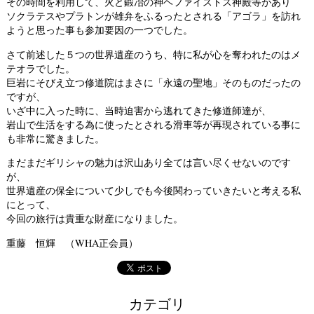
その時間を利用して、火と鍛冶の神ヘファイストス神殿等があり
ソクラテスやプラトンが雄弁をふるったとされる「アゴラ」を訪れ
ようと思った事も参加要因の一つでした。
さて前述した５つの世界遺産のうち、特に私が心を奪われたのはメ
テオラでした。
巨岩にそびえ立つ修道院はまさに「永遠の聖地」そのものだったの
ですが、
いざ中に入った時に、当時迫害から逃れてきた修道師達が、
岩山で生活をする為に使ったとされる滑車等が再現されている事に
も非常に驚きました。
まだまだギリシャの魅力は沢山あり全ては言い尽くせないのです
が、
世界遺産の保全について少しでも今後関わっていきたいと考える私
にとって、
今回の旅行は貴重な財産になりました。
重藤 恒輝 （WHA正会員）
カテゴリ