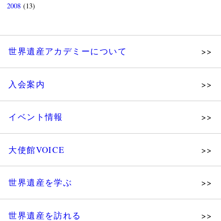
2008
(13)
世界遺産アカデミーについて
理念
入会案内
メッセージ
個人会員
主な活動
イベント情報
法人会員
沿革
講演会
会報誌サンプル
組織図・役員
大使館VOICE
大使館セミナー
会員限定ページ
研究員紹介
展示会
法人会員・協賛団体／公認団体
世界遺産を学ぶ
講座・セミナー
メディア協力／プレスリリース
研究員ブログ
ツアー情報
世界遺産を訪れる