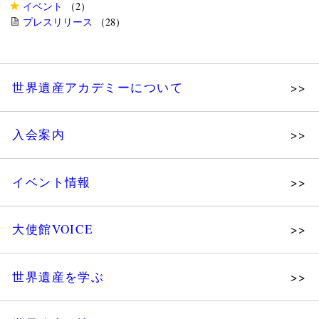
イベント
（2）
プレスリリース
（28）
世界遺産アカデミーについて
理念
入会案内
メッセージ
個人会員
主な活動
イベント情報
法人会員
沿革
講演会
会報誌サンプル
組織図・役員
大使館VOICE
大使館セミナー
会員限定ページ
研究員紹介
展示会
法人会員・協賛団体／公認団体
世界遺産を学ぶ
講座・セミナー
メディア協力／プレスリリース
研究員ブログ
ツアー情報