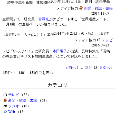
2014年11月7日（金）創刊「読売中高
「読売中高生新聞」連載開始
メディア協力
新聞・雑誌・書籍
（2014-11-07）
生新聞」で、研究員・
宮澤光
がナビゲートする「世界遺産ノート」
（月1回）の連載ページが始まりました。
2014年9月23日（火・祝）、TBSテ
TBSテレビ「いっぷく！」出演
メディア協力
テレビ
（2014-09-23）
レビ「いっぷく！」に研究員・
本田陽子
が出演。長崎特集で「長崎
の教会群とキリスト教関連遺産」について解説をしました。
« 前へ
1
…
13
14
15
16
次へ »
153
件中 1401 - 153件目を表示
カテゴリ
テレビ
（32）
新聞・雑誌・書籍
（63）
ラジオ
（16）
Web
（12）