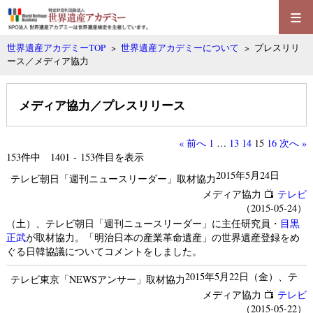
≡
世界遺産アカデミーTOP
>
世界遺産アカデミーについて
> プレスリリ
ース／メディア協力
メディア協力／プレスリリース
« 前へ
1
…
13
14
15
16
次へ »
153
件中 1401 - 153件目を表示
2015年5月24日
テレビ朝日「週刊ニュースリーダー」取材協力
メディア協力
テレビ
（2015-05-24）
（土）、テレビ朝日「週刊ニュースリーダー」に主任研究員・
目黒
正武
が取材協力。「明治日本の産業革命遺産」の世界遺産登録をめ
ぐる日韓協議についてコメントをしました。
2015年5月22日（金）、テ
テレビ東京「NEWSアンサー」取材協力
メディア協力
テレビ
（2015-05-22）