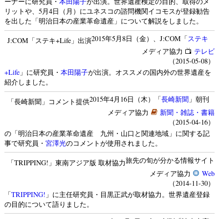
ーナーに研究員・
本田陽子
が出演。世界遺産検定の目的、取得のメ
リットや、5月4日（月）にユネスコの諮問機関イコモスが登録勧告
を出した「明治日本の産業革命遺産」について解説をしました。
2015年5月8日（金）、J:COM「
ステキ
J:COM「ステキ+Life」出演
メディア協力
テレビ
（2015-05-08）
+Life
」に研究員・
本田陽子
が出演。オススメの国内外の世界遺産を
紹介しました。
2015年4月16日（木）「
長崎新聞
」朝刊
「長崎新聞」コメント提供
メディア協力
新聞・雑誌・書籍
（2015-04-16）
の「明治日本の産業革命遺産 九州・山口と関連地域」に関する記
事で研究員・
宮澤光
のコメントが使用されました。
旅先の旬が分かる情報サイト
「TRIPPING!」東南アジア版 取材協力
メディア協力
Web
（2014-11-30）
「
TRIPPING!
」に主任研究員・目黒正武が取材協力。世界遺産登録
の目的について語りました。