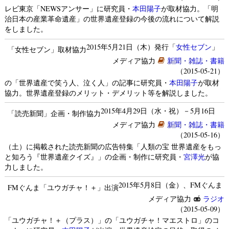
レビ東京「NEWSアンサー」に研究員・
本田陽子
が取材協力。「明
治日本の産業革命遺産」の世界遺産登録の今後の流れについて解説
をしました。
2015年5月21日（木）発行「
女性セブン
」
「女性セブン」取材協力
メディア協力
新聞・雑誌・書籍
（2015-05-21）
の「世界遺産で笑う人、泣く人」の記事に研究員・
本田陽子
が取材
協力。世界遺産登録のメリット・デメリット等を解説しました。
2015年4月29日（水・祝）－5月16日
「読売新聞」企画・制作協力
メディア協力
新聞・雑誌・書籍
（2015-05-16）
（土）に掲載された読売新聞の広告特集「人類の宝 世界遺産をもっ
と知ろう『世界遺産クイズ』」の企画・制作に研究員・
宮澤光
が協
力しました。
2015年5月8日（金）、FMぐんま
FMぐんま「ユウガチャ！＋」出演
メディア協力
ラジオ
（2015-05-09）
「ユウガチャ！＋（プラス）」の「ユウガチャ！マエストロ」のコ