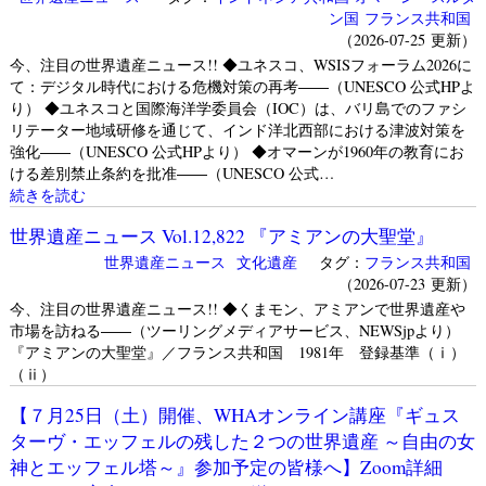
ン国
フランス共和国
（2026-07-25 更新）
今、注目の世界遺産ニュース!! ◆ユネスコ、WSISフォーラム2026に
て：デジタル時代における危機対策の再考――（UNESCO 公式HPよ
り） ◆ユネスコと国際海洋学委員会（IOC）は、バリ島でのファシ
リテーター地域研修を通じて、インド洋北西部における津波対策を
強化――（UNESCO 公式HPより） ◆オマーンが1960年の教育にお
ける差別禁止条約を批准――（UNESCO 公式…
続きを読む
世界遺産ニュース Vol.12,822 『アミアンの大聖堂』
世界遺産ニュース
文化遺産
タグ：
フランス共和国
（2026-07-23 更新）
今、注目の世界遺産ニュース!! ◆くまモン、アミアンで世界遺産や
市場を訪ねる――（ツーリングメディアサービス、NEWSjpより）
『アミアンの大聖堂』／フランス共和国 1981年 登録基準（ⅰ）
（ⅱ）
【７月25日（土）開催、WHAオンライン講座『ギュス
ターヴ・エッフェルの残した２つの世界遺産 ～自由の女
神とエッフェル塔～』参加予定の皆様へ】Zoom詳細