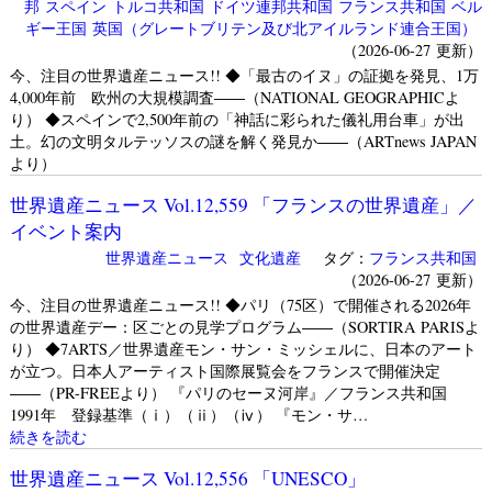
邦
スペイン
トルコ共和国
ドイツ連邦共和国
フランス共和国
ベル
ギー王国
英国（グレートブリテン及び北アイルランド連合王国）
（2026-06-27 更新）
今、注目の世界遺産ニュース!! ◆「最古のイヌ」の証拠を発見、1万
4,000年前 欧州の大規模調査――（NATIONAL GEOGRAPHICよ
り） ◆スペインで2,500年前の「神話に彩られた儀礼用台車」が出
土。幻の文明タルテッソスの謎を解く発見か――（ARTnews JAPAN
より）
世界遺産ニュース Vol.12,559 「フランスの世界遺産」／
イベント案内
世界遺産ニュース
文化遺産
タグ：
フランス共和国
（2026-06-27 更新）
今、注目の世界遺産ニュース!! ◆パリ（75区）で開催される2026年
の世界遺産デー：区ごとの見学プログラム――（SORTIRA PARISよ
り） ◆7ARTS／世界遺産モン・サン・ミッシェルに、日本のアート
が立つ。日本人アーティスト国際展覧会をフランスで開催決定
――（PR-FREEより） 『パリのセーヌ河岸』／フランス共和国
1991年 登録基準（ⅰ）（ⅱ）（ⅳ） 『モン・サ…
続きを読む
世界遺産ニュース Vol.12,556 「UNESCO」