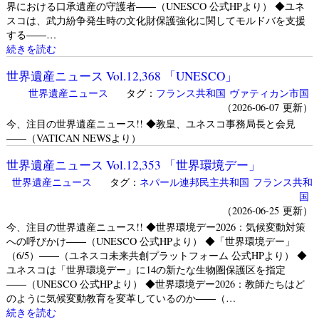
界における口承遺産の守護者――（UNESCO 公式HPより） ◆ユネ
スコは、武力紛争発生時の文化財保護強化に関してモルドバを支援
する――…
続きを読む
世界遺産ニュース Vol.12,368 「UNESCO」
世界遺産ニュース
タグ：
フランス共和国
ヴァティカン市国
（2026-06-07 更新）
今、注目の世界遺産ニュース!! ◆教皇、ユネスコ事務局長と会見
――（VATICAN NEWSより）
世界遺産ニュース Vol.12,353 「世界環境デー」
世界遺産ニュース
タグ：
ネパール連邦民主共和国
フランス共和
国
（2026-06-25 更新）
今、注目の世界遺産ニュース!! ◆世界環境デー2026：気候変動対策
への呼びかけ――（UNESCO 公式HPより） ◆「世界環境デー」
（6/5）――（ユネスコ未来共創プラットフォーム 公式HPより） ◆
ユネスコは「世界環境デー」に14の新たな生物圏保護区を指定
――（UNESCO 公式HPより） ◆世界環境デー2026：教師たちはど
のように気候変動教育を変革しているのか――（…
続きを読む