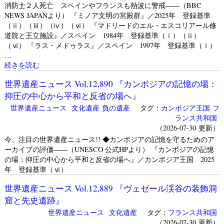
消防士２人死亡 スペインやフランスも熱波に警戒――（BBC
NEWS JAPANより） 『ミノア文明の宮殿群』／2025年 登録基準
（ⅱ）（ⅲ）（ⅳ）（ⅵ） 『マドリードのエル・エスコリアール修
道院と王立施設』／スペイン 1984年 登録基準（ⅰ）（ⅱ）
（ⅵ） 『ラス・メドゥラス』／スペイン 1997年 登録基準（ⅰ）
…
続きを読む
世界遺産ニュース Vol.12,890 『カンボジアの記憶の場：
抑圧の中心から平和と反省の場へ』
世界遺産ニュース
文化遺産
負の遺産
タグ：
カンボジア王国
フ
ランス共和国
（2026-07-30 更新）
今、注目の世界遺産ニュース!! ◆カンボジアの記憶を守るためのア
ーカイブの評価――（UNESCO 公式HPより） 『カンボジアの記憶
の場：抑圧の中心から平和と反省の場へ』／カンボジア王国 2025
年 登録基準（ⅵ）
世界遺産ニュース Vol.12,889 『ヴェゼール渓谷の装飾洞
窟と先史遺跡』
世界遺産ニュース
文化遺産
タグ：
フランス共和国
（2026-07-30 更新）