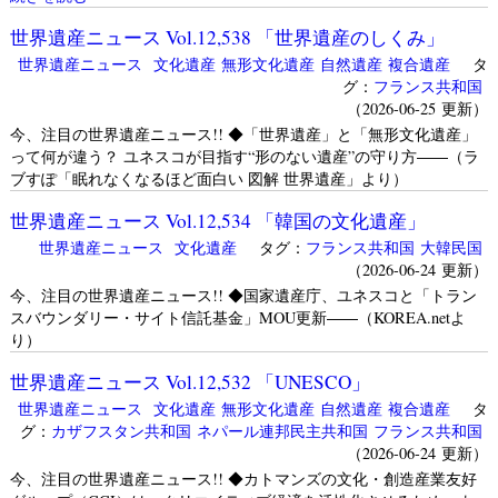
世界遺産ニュース Vol.12,538 「世界遺産のしくみ」
世界遺産ニュース
文化遺産
無形文化遺産
自然遺産
複合遺産
タ
グ：
フランス共和国
（2026-06-25 更新）
今、注目の世界遺産ニュース!! ◆「世界遺産」と「無形文化遺産」
って何が違う？ ユネスコが目指す“形のない遺産”の守り方――（ラ
ブすぽ「眠れなくなるほど面白い 図解 世界遺産」より）
世界遺産ニュース Vol.12,534 「韓国の文化遺産」
世界遺産ニュース
文化遺産
タグ：
フランス共和国
大韓民国
（2026-06-24 更新）
今、注目の世界遺産ニュース!! ◆国家遺産庁、ユネスコと「トラン
スバウンダリー・サイト信託基金」MOU更新――（KOREA.netよ
り）
世界遺産ニュース Vol.12,532 「UNESCO」
世界遺産ニュース
文化遺産
無形文化遺産
自然遺産
複合遺産
タ
グ：
カザフスタン共和国
ネパール連邦民主共和国
フランス共和国
（2026-06-24 更新）
今、注目の世界遺産ニュース!! ◆カトマンズの文化・創造産業友好