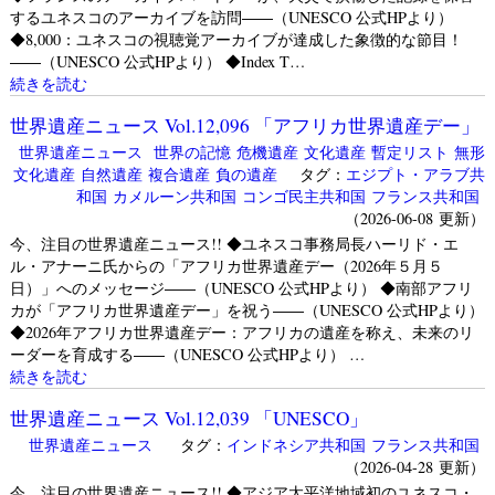
するユネスコのアーカイブを訪問――（UNESCO 公式HPより）
◆8,000：ユネスコの視聴覚アーカイブが達成した象徴的な節目！
――（UNESCO 公式HPより） ◆Index T…
続きを読む
世界遺産ニュース Vol.12,096 「アフリカ世界遺産デー」
世界遺産ニュース
世界の記憶
危機遺産
文化遺産
暫定リスト
無形
文化遺産
自然遺産
複合遺産
負の遺産
タグ：
エジプト・アラブ共
和国
カメルーン共和国
コンゴ民主共和国
フランス共和国
（2026-06-08 更新）
今、注目の世界遺産ニュース!! ◆ユネスコ事務局長ハーリド・エ
ル・アナーニ氏からの「アフリカ世界遺産デー（2026年５月５
日）」へのメッセージ――（UNESCO 公式HPより） ◆南部アフリ
カが「アフリカ世界遺産デー」を祝う――（UNESCO 公式HPより）
◆2026年アフリカ世界遺産デー：アフリカの遺産を称え、未来のリ
ーダーを育成する――（UNESCO 公式HPより） …
続きを読む
世界遺産ニュース Vol.12,039 「UNESCO」
世界遺産ニュース
タグ：
インドネシア共和国
フランス共和国
（2026-04-28 更新）
今、注目の世界遺産ニュース!! ◆アジア太平洋地域初のユネスコ・