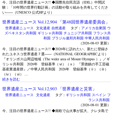
今、注目の世界遺産ニュース!! ◆国際先住民言語（IDIL）中間試
験：「10年間の世界行動計画」の活動や取り組みを共有してくださ
い――（UNESCO 公式HPより）
世界遺産ニュース Vol.12,904 「第48回世界遺産委員会」
世界遺産ニュース
文化遺産
自然遺産
タグ：
アメリカ合衆国
ウ
ズベキスタン共和国
ギリシャ共和国
チュニジア共和国
フランス共
和国
ブラジル連邦共和国
中華人民共和国
（2026-08-03 更新）
今、注目の世界遺産ニュース!! ◆2026年に訪れたい、新たに登録さ
れたユネスコ世界遺産７選――（NATIONAL GEOGRAPHICより）
『オリンポス山周辺地域（The wider area of Mount Olympus ）』／ギ
リシャ共和国 2026年 登録基準（ⅵ）（ⅹ） 『景徳鎮の手工芸磁
器産業遺産群』／中華人民共和国 2026年 登録基準（ⅱ）（ⅲ）
（ⅳ）（ⅵ） …
続きを読む
世界遺産ニュース Vol.12,903 「世界遺産と災害」
世界遺産ニュース
文化遺産
タグ：
ギリシャ共和国
スペイン
フ
ランス共和国
（2026-08-01 更新）
今、注目の世界遺産ニュース!! ◆南欧で山火事が拡大、クレタ島で