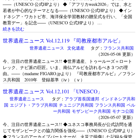
――（UNESCO 公式HPより） ◆「アフリカweek2026」では、水と
若者が中心的なテーマとなる――（UNESCO 公式HPより） ◆イン
ドネシア・ワカトビ市、海洋保全学習教材の贈呈式を行い、「全国
教育デー」を記念――（UNESCO 公式HPより） …
続きを読む
世界遺産ニュース Vol.12,119 『司教座都市アルビ』
世界遺産ニュース
文化遺産
タグ：
フランス共和国
（2026-05-08 更新）
今、注目の世界遺産ニュース!! ◆世界遺産、トゥールーズ＝ロート
レック、ナビ派の巨匠。いま、南仏アルビを訪れるべき３つの理
由。――（madame FIGARO.jpより） 『司教座都市アルビ』／フラン
ス共和国 2010年 登録基準（ⅳ）（ⅴ）
世界遺産ニュース Vol.12,101 「UNESCO」
世界遺産ニュース
タグ：
アラブ首長国連邦
インドネシア共和
国
エジプト・アラブ共和国
チュニジア共和国
フランス共和国
ペル
ー共和国
モザンビーク共和国
モナコ公国
（2026-05-07 更新）
今、注目の世界遺産ニュース!! ◆ユネスコ事務局長が公式訪問を通
じてモザンビークとの協力関係を強化――（UNESCO 公式HPより）
◆フランスのアーカイブパートナーが、火災で損傷した記録を保管