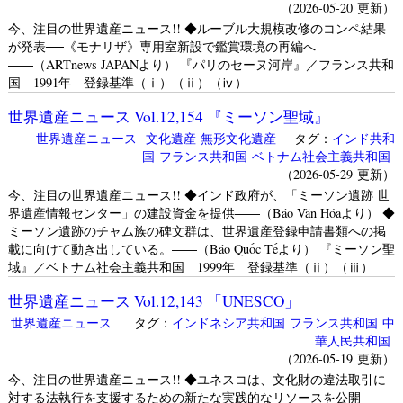
（2026-05-20 更新）
今、注目の世界遺産ニュース!! ◆ルーブル大規模改修のコンペ結果
が発表──《モナリザ》専用室新設で鑑賞環境の再編へ
――（ARTnews JAPANより） 『パリのセーヌ河岸』／フランス共和
国 1991年 登録基準（ⅰ）（ⅱ）（ⅳ）
世界遺産ニュース Vol.12,154 『ミーソン聖域』
世界遺産ニュース
文化遺産
無形文化遺産
タグ：
インド共和
国
フランス共和国
ベトナム社会主義共和国
（2026-05-29 更新）
今、注目の世界遺産ニュース!! ◆インド政府が、「ミーソン遺跡 世
界遺産情報センター」の建設資金を提供――（Báo Văn Hóaより） ◆
ミーソン遺跡のチャム族の碑文群は、世界遺産登録申請書類への掲
載に向けて動き出している。――（Báo Quốc Tếより） 『ミーソン聖
域』／ベトナム社会主義共和国 1999年 登録基準（ⅱ）（ⅲ）
世界遺産ニュース Vol.12,143 「UNESCO」
世界遺産ニュース
タグ：
インドネシア共和国
フランス共和国
中
華人民共和国
（2026-05-19 更新）
今、注目の世界遺産ニュース!! ◆ユネスコは、文化財の違法取引に
対する法執行を支援するための新たな実践的なリソースを公開