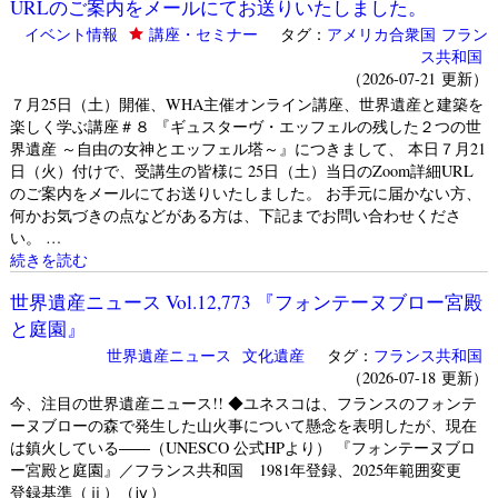
URLのご案内をメールにてお送りいたしました。
イベント情報
講座・セミナー
タグ：
アメリカ合衆国
フラン
ス共和国
（2026-07-21 更新）
７月25日（土）開催、WHA主催オンライン講座、世界遺産と建築を
楽しく学ぶ講座＃８ 『ギュスターヴ・エッフェルの残した２つの世
界遺産 ～自由の女神とエッフェル塔～』につきまして、 本日７月21
日（火）付けで、受講生の皆様に 25日（土）当日のZoom詳細URL
のご案内をメールにてお送りいたしました。 お手元に届かない方、
何かお気づきの点などがある方は、下記までお問い合わせくださ
い。 …
続きを読む
世界遺産ニュース Vol.12,773 『フォンテーヌブロー宮殿
と庭園』
世界遺産ニュース
文化遺産
タグ：
フランス共和国
（2026-07-18 更新）
今、注目の世界遺産ニュース!! ◆ユネスコは、フランスのフォンテ
ーヌブローの森で発生した山火事について懸念を表明したが、現在
は鎮火している――（UNESCO 公式HPより） 『フォンテーヌブロ
ー宮殿と庭園』／フランス共和国 1981年登録、2025年範囲変更
登録基準（ⅱ）（ⅳ）