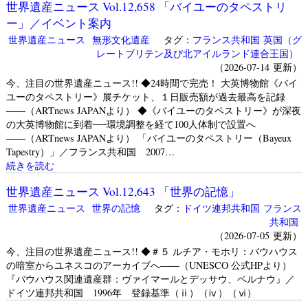
世界遺産ニュース Vol.12,658 「バイユーのタペストリ
ー」／イベント案内
世界遺産ニュース
無形文化遺産
タグ：
フランス共和国
英国（グ
レートブリテン及び北アイルランド連合王国）
（2026-07-14 更新）
今、注目の世界遺産ニュース!! ◆24時間で完売！ 大英博物館《バイ
ユーのタペストリー》展チケット、１日販売額が過去最高を記録
――（ARTnews JAPANより） ◆《バイユーのタペストリー》が深夜
の大英博物館に到着──環境調整を経て100人体制で設置へ
――（ARTnews JAPANより） 「バイユーのタペストリー（Bayeux
Tapestry）」／フランス共和国 2007…
続きを読む
世界遺産ニュース Vol.12,643 「世界の記憶」
世界遺産ニュース
世界の記憶
タグ：
ドイツ連邦共和国
フランス
共和国
（2026-07-05 更新）
今、注目の世界遺産ニュース!! ◆＃５ ルチア・モホリ：バウハウス
の暗室からユネスコのアーカイブへ――（UNESCO 公式HPより）
『バウハウス関連遺産群：ヴァイマールとデッサウ、ベルナウ』／
ドイツ連邦共和国 1996年 登録基準（ⅱ）（ⅳ）（ⅵ）