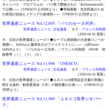
キャンパス・プログラムが、バリ島で開催された「ReGeneration26」
で公開――（UNESCO 公式HPより） ◆寄稿募集：先住民族のため
の表現の自由とメディアの多様性――（UNESCO 公式HPより）
世界遺産ニュース Vol.12,005 『パリのセーヌ河岸』
世界遺産ニュース
文化遺産
タグ：
フランス共和国
（2026-04-24 更新）
今、注目の世界遺産ニュース!! ◆ルーブル美術館の大改修コンペが
再開へ。SANAAと藤本壮介がファイナリストに――（ARTnews
JAPANより） 『パリのセーヌ河岸』／フランス共和国 1991年 登
録基準（ⅰ）（ⅱ）（ⅳ）
世界遺産ニュース Vol.11,996 「UNESCO」
世界遺産ニュース
文化遺産
タグ：
フランス共和国
（2026-04-24 更新）
今、注目の世界遺産ニュース!! ◆ユネスコの標準設定文書の実施に
関する条約・勧告委員会（CR）の報告書の公表――（UNESCO 公
式HPより）
世界遺産ニュース Vol.11,989 「ユネスコ世界ジオパー
ク」