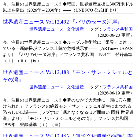
今、注目の世界遺産ニュース!! ◆韓国、世界遺産支援に300万米ドル
以上を拠出（2026年～2030年）――（UNESCO 公式HPより）
世界遺産ニュース Vol.12,492 『パリのセーヌ河岸』
世界遺産ニュース
文化遺産
タグ：
フランス共和国
（2026-06-20 更新）
今、注目の世界遺産ニュース!! ◆ルーブル美術館は「限界」に達し
ている—新館長がフランス上院で危機感示す――（ARTnews JAPAN
より） 『パリのセーヌ河岸』／フランス共和国 1991年 登録基準
（ⅰ）（ⅱ）（ⅳ）
世界遺産ニュース Vol.12,488 『モン・サン・ミシェルと
その湾』
世界遺産ニュース
文化遺産
タグ：
フランス共和国
（2026-06-19 更新）
今、注目の世界遺産ニュース!! ◆夢のなかで大天使に「頭に穴を開
けられた」!? フランスの絶景モン・サン・ミシェル誕生にまつわる
恐ろしい伝説――（ラブすぽ「眠れなくなるほど面白い 図解 世界遺
産」より） 『モン・サン・ミシェルとその湾』／フランス共和国
1979年 登録基準（ⅰ）（ⅲ）
世界遺産ニュース Vol.12,463 「無形文化遺産の保護に関