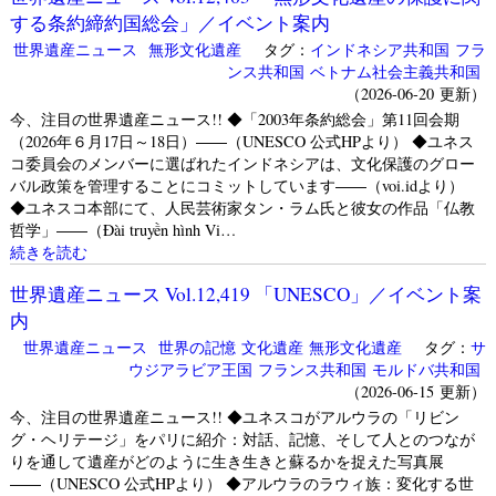
する条約締約国総会」／イベント案内
世界遺産ニュース
無形文化遺産
タグ：
インドネシア共和国
フラ
ンス共和国
ベトナム社会主義共和国
（2026-06-20 更新）
今、注目の世界遺産ニュース!! ◆「2003年条約総会」第11回会期
（2026年６月17日～18日）――（UNESCO 公式HPより） ◆ユネス
コ委員会のメンバーに選ばれたインドネシアは、文化保護のグロー
バル政策を管理することにコミットしています――（voi.idより）
◆ユネスコ本部にて、人民芸術家タン・ラム氏と彼女の作品「仏教
哲学」――（Đài truyền hình Vi…
続きを読む
世界遺産ニュース Vol.12,419 「UNESCO」／イベント案
内
世界遺産ニュース
世界の記憶
文化遺産
無形文化遺産
タグ：
サ
ウジアラビア王国
フランス共和国
モルドバ共和国
（2026-06-15 更新）
今、注目の世界遺産ニュース!! ◆ユネスコがアルウラの「リビン
グ・ヘリテージ」をパリに紹介：対話、記憶、そして人とのつなが
りを通して遺産がどのように生き生きと蘇るかを捉えた写真展
――（UNESCO 公式HPより） ◆アルウラのラウィ族：変化する世