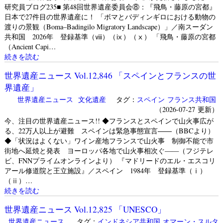
研究員ブログ235■ 第48回世界遺産委員会⑧：『飛鳥・藤原の宮都』
日本で27件目の世界遺産に！ 「ボマとバディンギロにおける動物の
渡りの景観（Boma–Badingilo Migratory Landscape）」／南スーダン
共和国 2026年 登録基準（ⅷ）（ⅸ）（ⅹ） 「飛鳥・藤原の宮都
（Ancient Capi…
続きを読む
世界遺産ニュース Vol.12,846 「スペインとフランスの世
界遺産」
世界遺産ニュース
文化遺産
タグ：
スペイン
フランス共和国
（2026-07-27 更新）
今、注目の世界遺産ニュース!! ◆フランスとスペインで山火事広が
る、22万人以上が避難 スペインは緊急事態宣言――（BBCより）
◆「状況はよくない」ワイン産地フランスで山火事 制御不能で市
街地へ延焼と発表 ヨーロッパ各地で山火事相次ぐ——（フジテレ
ビ、FNNプライムオンラインより） 『マドリードのエル・エスコリ
アール修道院と王立施設』／スペイン 1984年 登録基準（ⅰ）
（ⅱ）…
続きを読む
世界遺産ニュース Vol.12,825 「UNESCO」
世界遺産ニュース
タグ：
インドネシア共和国
オマーン・スルタ