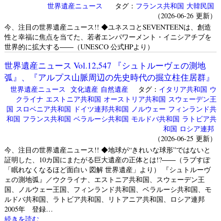
世界遺産ニュース
タグ：
フランス共和国
大韓民国
（2026-06-26 更新）
今、注目の世界遺産ニュース!! ◆ユネスコとSEVENTEENは、創造
性と幸福に焦点を当てた、若者エンパワーメント・イニシアチブを
世界的に拡大する――（UNESCO 公式HPより）
世界遺産ニュース Vol.12,547 『シュトルーヴェの測地
弧』、『アルプス山脈周辺の先史時代の掘立柱住居群』
世界遺産ニュース
文化遺産
自然遺産
タグ：
イタリア共和国
ウ
クライナ
エストニア共和国
オーストリア共和国
スウェーデン王
国
スロベニア共和国
ドイツ連邦共和国
ノルウェー
フィンランド共
和国
フランス共和国
ベラルーシ共和国
モルドバ共和国
ラトビア共
和国
ロシア連邦
（2026-06-25 更新）
今、注目の世界遺産ニュース!! ◆地球が“きれいな球形”ではないと
証明した、10カ国にまたがる巨大遺産の正体とは!?――（ラブすぽ
「眠れなくなるほど面白い 図解 世界遺産」より） 『シュトルーヴ
ェの測地弧』／ウクライナ、エストニア共和国、スウェーデン王
国、ノルウェー王国、フィンランド共和国、ベラルーシ共和国、モ
ルドバ共和国、ラトビア共和国、リトアニア共和国、ロシア連邦
2005年 登録…
続きを読む