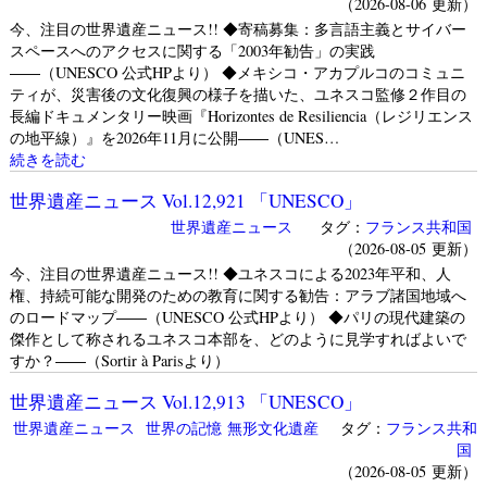
（2026-08-06 更新）
今、注目の世界遺産ニュース!! ◆寄稿募集：多言語主義とサイバー
スペースへのアクセスに関する「2003年勧告」の実践
――（UNESCO 公式HPより） ◆メキシコ・アカプルコのコミュニ
ティが、災害後の文化復興の様子を描いた、ユネスコ監修２作目の
長編ドキュメンタリー映画『Horizo​​ntes de Resiliencia（レジリエンス
の地平線）』を2026年11月に公開――（UNES…
続きを読む
世界遺産ニュース Vol.12,921 「UNESCO」
世界遺産ニュース
タグ：
フランス共和国
（2026-08-05 更新）
今、注目の世界遺産ニュース!! ◆ユネスコによる2023年平和、人
権、持続可能な開発のための教育に関する勧告：アラブ諸国地域へ
のロードマップ――（UNESCO 公式HPより） ◆パリの現代建築の
傑作として称されるユネスコ本部を、どのように見学すればよいで
すか？――（Sortir à Parisより）
世界遺産ニュース Vol.12,913 「UNESCO」
世界遺産ニュース
世界の記憶
無形文化遺産
タグ：
フランス共和
国
（2026-08-05 更新）