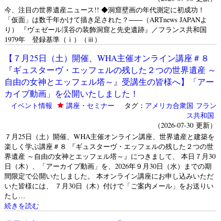
今、注目の世界遺産ニュース!! ◆洞窟壁画の年代測定に初成功！
「仮面」は数千年かけて描き足された？――（ARTnews JAPANよ
り） 『ヴェゼール渓谷の装飾洞窟と先史遺跡』／フランス共和国
1979年 登録基準（ⅰ）（ⅲ）
【７月25日（土）開催、WHA主催オンライン講座＃８
『ギュスターヴ・エッフェルの残した２つの世界遺産 ～
自由の女神とエッフェル塔～』受講生の皆様へ】「アー
カイブ動画」を公開いたしました！
イベント情報
講座・セミナー
タグ：
アメリカ合衆国
フラン
ス共和国
（2026-07-30 更新）
７月25日（土）開催、WHA主催オンライン講座、世界遺産と建築を
楽しく学ぶ講座＃８ 『ギュスターヴ・エッフェルの残した２つの世
界遺産 ～自由の女神とエッフェル塔～』につきまして、 本日７月30
日（木）、「アーカイブ動画」を、2026年９月30日（水）までの期
間限定で公開いたしました。 本オンライン講座にお申し込みいただ
いた皆様には、 ７月30日（木）付けで「ご案内メール」をお送りい
たし…
続きを読む