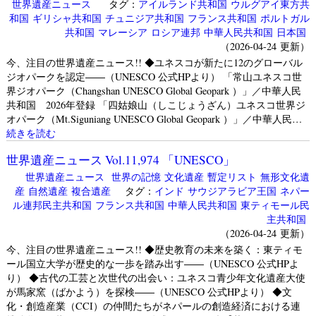
世界遺産ニュース
タグ：
アイルランド共和国
ウルグアイ東方共
和国
ギリシャ共和国
チュニジア共和国
フランス共和国
ポルトガル
共和国
マレーシア
ロシア連邦
中華人民共和国
日本国
（2026-04-24 更新）
今、注目の世界遺産ニュース!! ◆ユネスコが新たに12のグローバル
ジオパークを認定――（UNESCO 公式HPより） 「常山ユネスコ世
界ジオパーク（Changshan UNESCO Global Geopark ）」／中華人民
共和国 2026年登録 「四姑娘山（しこじょうざん）ユネスコ世界ジ
オパーク（Mt.Siguniang UNESCO Global Geopark ）」／中華人民…
続きを読む
世界遺産ニュース Vol.11,974 「UNESCO」
世界遺産ニュース
世界の記憶
文化遺産
暫定リスト
無形文化遺
産
自然遺産
複合遺産
タグ：
インド
サウジアラビア王国
ネパー
ル連邦民主共和国
フランス共和国
中華人民共和国
東ティモール民
主共和国
（2026-04-24 更新）
今、注目の世界遺産ニュース!! ◆歴史教育の未来を築く：東ティモ
ール国立大学が歴史的な一歩を踏み出す――（UNESCO 公式HPよ
り） ◆古代の工芸と次世代の出会い：ユネスコ青少年文化遺産大使
が馬家窯（ばかよう）を探検――（UNESCO 公式HPより） ◆文
化・創造産業（CCI）の仲間たちがネパールの創造経済における連