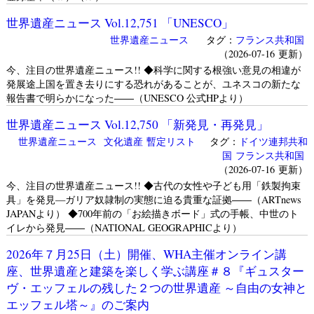
世界遺産ニュース Vol.12,751 「UNESCO」
世界遺産ニュース
タグ：
フランス共和国
（2026-07-16 更新）
今、注目の世界遺産ニュース!! ◆科学に関する根強い意見の相違が
発展途上国を置き去りにする恐れがあることが、ユネスコの新たな
報告書で明らかになった――（UNESCO 公式HPより）
世界遺産ニュース Vol.12,750 「新発見・再発見」
世界遺産ニュース
文化遺産
暫定リスト
タグ：
ドイツ連邦共和
国
フランス共和国
（2026-07-16 更新）
今、注目の世界遺産ニュース!! ◆古代の女性や子ども用「鉄製拘束
具」を発見—ガリア奴隷制の実態に迫る貴重な証拠――（ARTnews
JAPANより） ◆700年前の「お絵描きボード」式の手帳、中世のト
イレから発見――（NATIONAL GEOGRAPHICより）
2026年７月25日（土）開催、WHA主催オンライン講
座、世界遺産と建築を楽しく学ぶ講座＃８『ギュスター
ヴ・エッフェルの残した２つの世界遺産 ～自由の女神と
エッフェル塔～』のご案内