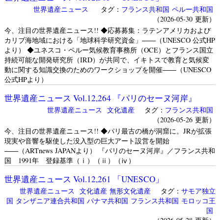
世界遺産ニュース
タグ：
フランス共和国
ペルー共和国
（2026-05-30 更新）
今、注目の世界遺産ニュース!! ◆応募募集：ラテンアメリカおよび
カリブ海地域における「地球科学研究資金」――（UNESCO 公式HP
より） ◆ユネスコ・ペルー気候教育事務所（OCE）とフランス国立
持続可能な開発研究所（IRD）が共同で、イキトスで教育と気候変
動に関する知識交換のためのワークショップを開催――（UNESCO
公式HPより）
世界遺産ニュース Vol.12,264 『パリのセーヌ河岸』
世界遺産ニュース
文化遺産
タグ：
フランス共和国
（2026-05-26 更新）
今、注目の世界遺産ニュース!! ◆パリ最古の橋が洞窟に。JRが拡張
現実や音響を駆使した没入型の巨大アート設営を開始
――（ARTnews JAPANより） 『パリのセーヌ河岸』／フランス共和
国 1991年 登録基準（ⅰ）（ⅱ）（ⅳ）
世界遺産ニュース Vol.12,261 「UNESCO」
世界遺産ニュース
文化遺産
無形文化遺産
タグ：
サモア独立
国
タンザニア連合共和国
パナマ共和国
フランス共和国
モロッコ王
国