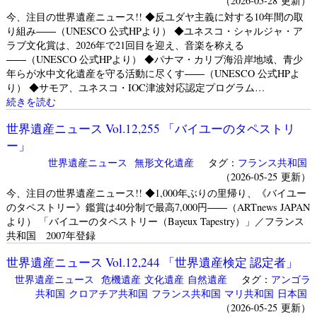
（2026-05-28 更新）
今、注目の世界遺産ニュース!! ◆反ユダヤ主義に対する10年間の取
り組み――（UNESCO 公式HPより） ◆ユネスコ・シャルジャ・ア
ラブ文化賞は、2026年で21回目を迎え、音楽を称える
――（UNESCO 公式HPより） ◆パナマ・カリブ海沿岸地域、青少
年らが水中文化遺産を守る活動に尽くす――（UNESCO 公式HPよ
り） ◆サモア、ユネスコ・IOC津波対応認定プログラム…
続きを読む
世界遺産ニュース Vol.12,255 「バイユーのタペストリ
ー」
世界遺産ニュース
無形文化遺産
タグ：
フランス共和国
（2026-05-25 更新）
今、注目の世界遺産ニュース!! ◆1,000年ぶりの里帰り、《バイユー
のタペストリー》鑑賞は40分制で最高7,000円――（ARTnews JAPAN
より） 「バイユーのタペストリー（Bayeux Tapestry）」／フランス
共和国 2007年登録
世界遺産ニュース Vol.12,244 「世界遺産検定 認定者」
世界遺産ニュース
危機遺産
文化遺産
自然遺産
タグ：
アンゴラ
共和国
クロアチア共和国
フランス共和国
マリ共和国
日本国
（2026-05-25 更新）