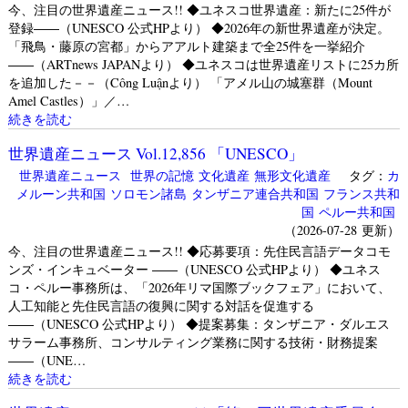
今、注目の世界遺産ニュース!! ◆ユネスコ世界遺産：新たに25件が
登録――（UNESCO 公式HPより） ◆2026年の新世界遺産が決定。
「飛鳥・藤原の宮都」からアアルト建築まで全25件を一挙紹介
――（ARTnews JAPANより） ◆ユネスコは世界遺産リストに25カ所
を追加した－－（Công Luậnより） 「アメル山の城塞群（Mount
Amel Castles）」／…
続きを読む
世界遺産ニュース Vol.12,856 「UNESCO」
世界遺産ニュース
世界の記憶
文化遺産
無形文化遺産
タグ：
カ
メルーン共和国
ソロモン諸島
タンザニア連合共和国
フランス共和
国
ペルー共和国
（2026-07-28 更新）
今、注目の世界遺産ニュース!! ◆応募要項：先住民言語データコモ
ンズ・インキュベーター ――（UNESCO 公式HPより） ◆ユネス
コ・ペルー事務所は、「2026年リマ国際ブックフェア」において、
人工知能と先住民言語の復興に関する対話を促進する
――（UNESCO 公式HPより） ◆提案募集：タンザニア・ダルエス
サラーム事務所、コンサルティング業務に関する技術・財務提案
――（UNE…
続きを読む