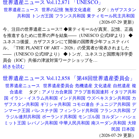
世界遺産ニュース Vol.12,871 「UNESCO」
世界遺産ニュース
世界の記憶
無形文化遺産
タグ：
カザフスタン
共和国
トンガ王国
フランス共和国
東ティモール民主共和国
（2026-07-29 更新）
今、注目の世界遺産ニュース!! ◆東ティモールが真実、記憶、正義
を推進するために世界の声を結集――（UNESCO 公式HPより） ◆
ユネスコ後援、カザフスタンにて開催の国際青少年フェスティバ
ル、「THE PLANET OF ART – 2026」の受賞者が発表されました
――（UNESCO 公式HPより） ◆トンガ、ユネスコと国際海洋学委
員会（IOC）共催の津波対策ワークショップを…
続きを読む
世界遺産ニュース Vol.12,858 「第48回世界遺産委員会」
世界遺産ニュース
世界遺産委員会
危機遺産
文化遺産
自然遺産
複
合遺産
タグ：
アメリカ合衆国
アラブ首長国連邦
イタリア共和
国
イラン・イスラム共和国
インド共和国
ウズベキスタン共和国
カ
ザフスタン共和国
ギリシャ共和国
コモロ連合
チュニジア共和国
デ
ンマーク王国
パレスチナ国
フィンランド共和国
フランス共和国
ブ
ラジル連邦共和国
ポーランド共和国
モンゴル国
ヨルダン・ハシェ
ミット王国
レバノン共和国
中華人民共和国
南スーダン共和国
大韓
民国
日本国
（2026-07-29 更新）