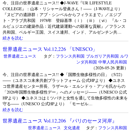
今、注目の世界遺産ニュース!! ◆J-WAVE『UR LIFESTYLE
COLLEGE』：山本・リシャール登眞さん！――（J-WAVEより）
『ヌビアの遺跡群：アブ・シンベルからフィラエまで』／エジプ
ト・アラブ共和国 1978年 登録基準（ⅰ）（ⅲ）（ⅵ） 『ル・コ
ルビュジエの建築作品：近代建築運動への顕著な貢献』／フランス
共和国、ベルギー王国、スイス連邦、インド、アルゼンチン共…
続きを読む
世界遺産ニュース Vol.12,226 「UNESCO」
世界遺産ニュース
タグ：
フランス共和国
ブルガリア共和国
ルワ
ンダ共和国
中華人民共和国
（2026-05-26 更新）
今、注目の世界遺産ニュース!! ◆「国際生物多様性の日」（5/22）
――（ユネスコ未来共創プラットフォーム 公式HPより） ◆ユネス
コ世界遺産センター所長、ラザール・エルンドゥ・アソモ氏からの
「2026年国際生物多様性デー」へのメッセージ――（UNESCO 公式
HPより） ◆ユネスコはミツバチと女性を通して生物多様性の未来を
守る――（UNESCO 公式HPより） 「モーゼル…
続きを読む
世界遺産ニュース Vol.12,206 『パリのセーヌ河岸』
世界遺産ニュース
文化遺産
タグ：
フランス共和国