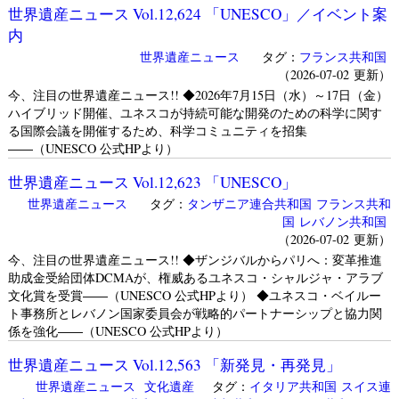
世界遺産ニュース Vol.12,624 「UNESCO」／イベント案
内
世界遺産ニュース
タグ：
フランス共和国
（2026-07-02 更新）
今、注目の世界遺産ニュース!! ◆2026年7月15日（水）～17日（金）
ハイブリッド開催、ユネスコが持続可能な開発のための科学に関す
る国際会議を開催するため、科学コミュニティを招集
――（UNESCO 公式HPより）
世界遺産ニュース Vol.12,623 「UNESCO」
世界遺産ニュース
タグ：
タンザニア連合共和国
フランス共和
国
レバノン共和国
（2026-07-02 更新）
今、注目の世界遺産ニュース!! ◆ザンジバルからパリへ：変革推進
助成金受給団体DCMAが、権威あるユネスコ・シャルジャ・アラブ
文化賞を受賞――（UNESCO 公式HPより） ◆ユネスコ・ベイルー
ト事務所とレバノン国家委員会が戦略的パートナーシップと協力関
係を強化――（UNESCO 公式HPより）
世界遺産ニュース Vol.12,563 「新発見・再発見」
世界遺産ニュース
文化遺産
タグ：
イタリア共和国
スイス連