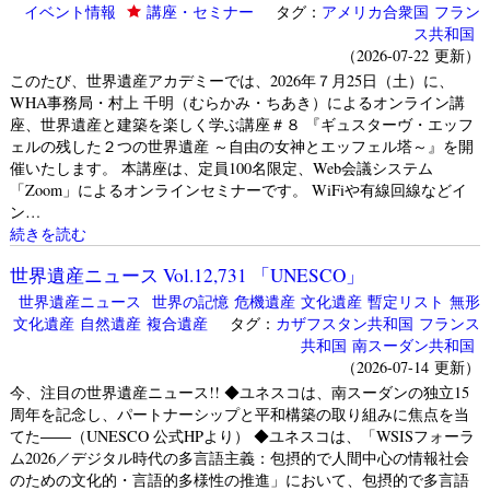
イベント情報
講座・セミナー
タグ：
アメリカ合衆国
フラン
ス共和国
（2026-07-22 更新）
このたび、世界遺産アカデミーでは、2026年７月25日（土）に、
WHA事務局・村上 千明（むらかみ・ちあき）によるオンライン講
座、世界遺産と建築を楽しく学ぶ講座＃８ 『ギュスターヴ・エッフ
ェルの残した２つの世界遺産 ～自由の女神とエッフェル塔～』を開
催いたします。 本講座は、定員100名限定、Web会議システム
「Zoom」によるオンラインセミナーです。 WiFiや有線回線などイ
ン…
続きを読む
世界遺産ニュース Vol.12,731 「UNESCO」
世界遺産ニュース
世界の記憶
危機遺産
文化遺産
暫定リスト
無形
文化遺産
自然遺産
複合遺産
タグ：
カザフスタン共和国
フランス
共和国
南スーダン共和国
（2026-07-14 更新）
今、注目の世界遺産ニュース!! ◆ユネスコは、南スーダンの独立15
周年を記念し、パートナーシップと平和構築の取り組みに焦点を当
てた――（UNESCO 公式HPより） ◆ユネスコは、「WSISフォーラ
ム2026／デジタル時代の多言語主義：包摂的で人間中心の情報社会
のための文化的・言語的多様性の推進」において、包摂的で多言語