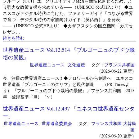
グループ（CCI）は、クリエイティブ経済を活性化させるため、よ
り強力な政策支援を求めている――（UNESCO 公式HPより） ◆ユ
ネスコがデジタル時代に向けた、ファミリーガイド『つながる世界
で育つ：デジタル時代の家族向けガイド（英仏西）』を発表
――（UNESCO 公式HPより） ◆カザフスタンの国立機関「カズセ
レザシ…
続きを読む
世界遺産ニュース Vol.12,514 『ブルゴーニュのブドウ栽
培の景観』
世界遺産ニュース
文化遺産
タグ：
フランス共和国
（2026-06-22 更新）
今、注目の世界遺産ニュース!! ◆テロワールから創造へ ユネスコ
世界遺産「ブルゴーニュのクリマ」と現代創造――（PR Timesよ
り） 『ブルゴーニュのブドウ栽培の景観』／フランス共和国 2015
年 登録基準（ⅲ）（ⅴ）
世界遺産ニュース Vol.12,497 「ユネスコ世界遺産センタ
ー」
世界遺産ニュース
世界遺産委員会
タグ：
フランス共和国
大韓民
国
（2026-06-20 更新）