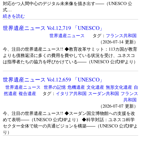
対応かつ人間中心のデジタル未来像を描き出す――（UNESCO 公
式…
続きを読む
世界遺産ニュース Vol.12,719 「UNESCO」
世界遺産ニュース
タグ：
フランス共和国
（2026-07-14 更新）
今、注目の世界遺産ニュース!! ◆教育改革サミット：113カ国が教育
よりも債務返済に多くの費用を費やしている状況を受け、ユネスコ
は指導者たちの協力を呼びかけている――（UNESCO 公式HPより）
世界遺産ニュース Vol.12,659 「UNESCO」
世界遺産ニュース
世界の記憶
危機遺産
文化遺産
無形文化遺産
自
然遺産
複合遺産
タグ：
イタリア共和国
スーダン共和国
フランス
共和国
（2026-07-07 更新）
今、注目の世界遺産ニュース!! ◆スーダン国立博物館への支援を改
めて表明――（UNESCO 公式HPより） ◆科学対話：ユネスコ科学
セクター全体で統一の共通ビジョンを構築――（UNESCO 公式HPよ
り）