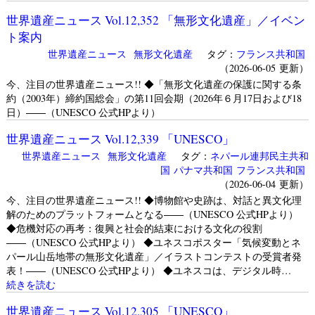
世界遺産ニュース Vol.12,352 「無形文化遺産」／イベン
ト案内
世界遺産ニュース
無形文化遺産
タグ：
フランス共和国
（2026-06-05 更新）
今、注目の世界遺産ニュース!! ◆「無形文化遺産の保護に関する条
約（2003年）締約国総会」の第11回会期（2026年６月17日および18
日）――（UNESCO 公式HPより）
世界遺産ニュース Vol.12,339 「UNESCO」
世界遺産ニュース
無形文化遺産
タグ：
ネパール連邦民主共和
国
パナマ共和国
フランス共和国
（2026-06-04 更新）
今、注目の世界遺産ニュース!! ◆博物館や史跡は、対話と異文化理
解のためのプラットフォームとなる――（UNESCO 公式HPより）
◆危機対応の再考：復興と社会的結束における文化の役割
――（UNESCO 公式HPより） ◆ユネスコポスター「気候変動とネ
パール山岳地帯の無形文化遺産」／イラストコンテストの受賞者発
表！――（UNESCO 公式HPより） ◆ユネスコは、デジタル時…
続きを読む
世界遺産ニュース Vol.12,305 「UNESCO」