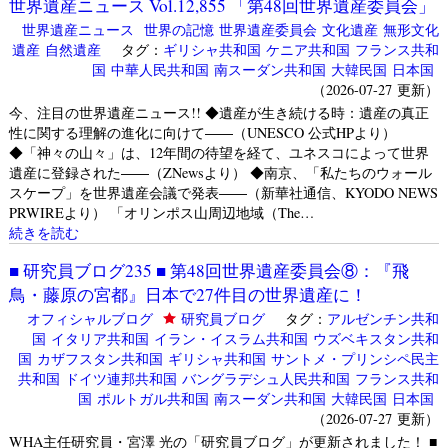
世界遺産ニュース Vol.12,855 「第48回世界遺産委員会」
世界遺産ニュース
世界の記憶
世界遺産委員会
文化遺産
無形文化
遺産
自然遺産
タグ：
ギリシャ共和国
ケニア共和国
フランス共和
国
中華人民共和国
南スーダン共和国
大韓民国
日本国
（2026-07-27 更新）
今、注目の世界遺産ニュース!! ◆遺産が生き続ける時：遺産の真正
性に関する理解の進化に向けて――（UNESCO 公式HPより）
◆「神々の山々」は、12年間の待望を経て、ユネスコによって世界
遺産に登録された――（ZNewsより） ◆南京、「私たちのウォール
スケープ」を世界遺産会議で発表――（新華社通信、KYODO NEWS
PRWIREより） 「オリンポス山周辺地域（The…
続きを読む
■ 研究員ブログ235 ■ 第48回世界遺産委員会⑧：『飛
鳥・藤原の宮都』日本で27件目の世界遺産に！
オフィシャルブログ
研究員ブログ
タグ：
アルゼンチン共和
国
イタリア共和国
イラン・イスラム共和国
ウズベキスタン共和
国
カザフスタン共和国
ギリシャ共和国
サントメ・プリンシペ民主
共和国
ドイツ連邦共和国
バングラデシュ人民共和国
フランス共和
国
ポルトガル共和国
南スーダン共和国
大韓民国
日本国
（2026-07-27 更新）
WHA主任研究員・宮澤 光の「研究員ブログ」が更新されました！ ■