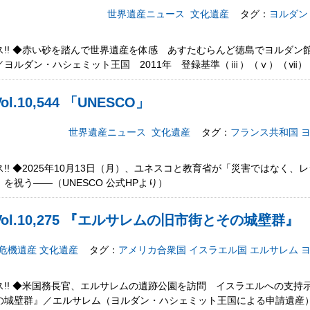
世界遺産ニュース
文化遺産
タグ：
ヨルダン
!! ◆赤い砂を踏んで世界遺産を体感 あすたむらんど徳島でヨルダン
ヨルダン・ハシェミット王国 2011年 登録基準（ⅲ）（ⅴ）（ⅶ）
.10,544 「UNESCO」
世界遺産ニュース
文化遺産
タグ：
フランス共和国
!! ◆2025年10月13日（月）、ユネスコと教育省が「災害ではなく
を祝う――（UNESCO 公式HPより）
ol.10,275 『エルサレムの旧市街とその城壁群』
危機遺産
文化遺産
タグ：
アメリカ合衆国
イスラエル国
エルサレム
!! ◆米国務長官、エルサレムの遺跡公園を訪問 イスラエルへの支持示す―
の城壁群』／エルサレム（ヨルダン・ハシェミット王国による申請遺産）