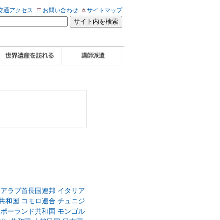
交通アクセス
お問い合わせ
サイトマップ
WHA認定講師について
WHA認定講師 紹介
WHA認定講師 紹介
自治体・民間団体関
企業関係者の方へ
学校・教育関係者の
動画
記事（会報誌）
係者の方へ
方へ
アラブ首長国連邦
イタリア
共和国
コモロ連合
チュニジ
ポーランド共和国
モンゴル