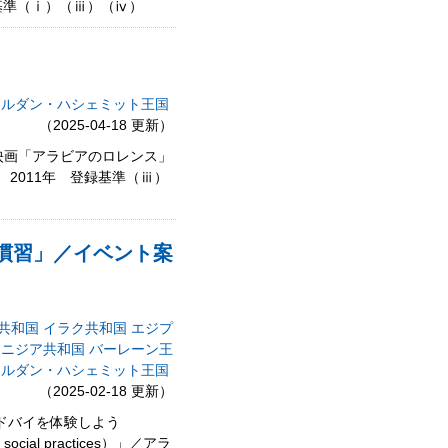
録基準（ⅰ）（ⅲ）（ⅳ）
ヨルダン・ハシェミット王国
（2025-04-18 更新）
映画「アラビアのロレンス」
2011年 登録基準（ⅲ）
的慣習」／イベント案
共和国
イラク共和国
エジプ
ュニジア共和国
バーレーン王
ヨルダン・ハシェミット王国
（2025-02-18 更新）
なドバイを体験しよう
cial practices）」／アラ