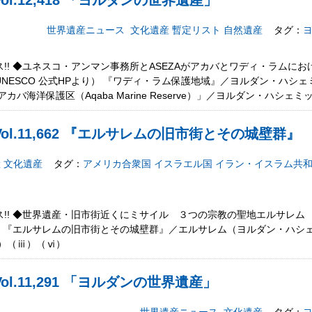
l.12,418 「ヨルダンの世界遺産」
世界遺産ニュース
文化遺産
暫定リスト
自然遺産
タグ：
!! ◆ユネスコ・アンマン事務所とASEZAがアカバとワディ・ラムに
NESCO 公式HPより） 『ワディ・ラム保護地域』／ヨルダン・ハシェ
バ海洋保護区（Aqaba Marine Reserve）」／ヨルダン・ハシェミ
ol.11,662 『エルサレムの旧市街とその城壁群』
産
文化遺産
タグ：
アメリカ合衆国
イスラエル国
イラン・イスラム共
!! ◆世界遺産・旧市街近くにミサイル ３つの宗教の聖地エルサレム
より） 『エルサレムの旧市街とその城壁群』／エルサレム（ヨルダン・ハ
ⅱ）（ⅲ）（ⅵ）
l.11,291 「ヨルダンの世界遺産」