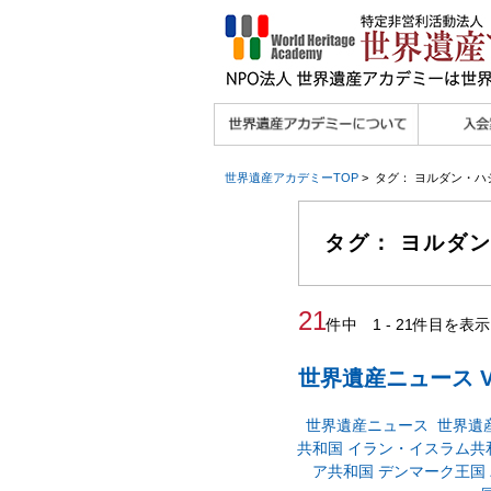
理念
メッセージ
主な活動内容
沿革
組織図・役員
研究員紹介 >>
法人会員・協賛団体
メディア協力／プレ
個人会員
法人会員
会報誌サ
会員限定
宮澤 光 MIYAZAWA, Hikaru
研究員によるメディ
／公認団体
スリリース
世界遺産アカデミーTOP
> タグ： ヨルダン・
ア協力など
タグ： ヨルダ
21
件中 1 - 21件目を表示
世界遺産ニュース Vo
世界遺産ニュース
世界遺
共和国
イラン・イスラム共
ア共和国
デンマーク王国