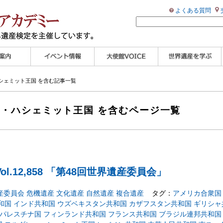
よくある質問
ンプル
ページ
講演会
大使館セミナー
展示会
講座・セミナー
ツアー情報
イベントレポート
研究員ブログ
マイスターのささや
WHAフォトギャラリ
世界遺産応援ブログ
世界遺産検定公式
学習アシスト動画
世界遺産ナビ
ハシェミット王国 を含む記事一覧
き
ー
HP
【pamon】
ン・ハシェミット王国 を含むページ一覧
l.12,858 「第48回世界遺産委員会」
産委員会
危機遺産
文化遺産
自然遺産
複合遺産
タグ：
アメリカ合衆国
和国
インド共和国
ウズベキスタン共和国
カザフスタン共和国
ギリシャ
パレスチナ国
フィンランド共和国
フランス共和国
ブラジル連邦共和国