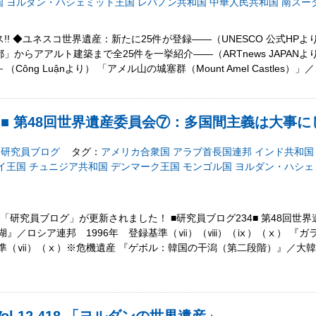
国
ヨルダン・ハシェミット王国
レバノン共和国
中華人民共和国
南スー
! ◆ユネスコ世界遺産：新たに25件が登録――（UNESCO 公式HPより
からアアルト建築まで全25件を一挙紹介――（ARTnews JAPAN
ông Luậnより） 「アメル山の城塞群（Mount Amel Castles）」
4 ■ 第48回世界遺産委員会⑦：多国間主義は大事
研究員ブログ
タグ：
アメリカ合衆国
アラブ首長国連邦
インド共和国
イ王国
チュニジア共和国
デンマーク王国
モンゴル国
ヨルダン・ハシェ
の「研究員ブログ」が更新されました！ ■研究員ブログ234■ 第48回世
湖』／ロシア連邦 1996年 登録基準（ⅶ）（ⅷ）（ⅸ）（ⅹ） 『ガ
基準（ⅶ）（ⅹ）※危機遺産 『ゲボル：韓国の干潟（第二段階）』／大韓