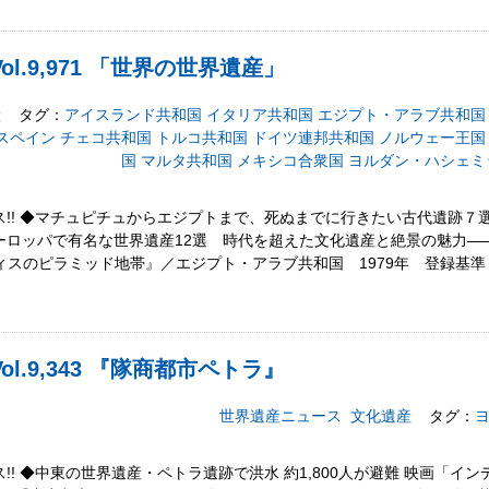
l.9,971 「世界の世界遺産」
産
タグ：
アイスランド共和国
イタリア共和国
エジプト・アラブ共和国
スペイン
チェコ共和国
トルコ共和国
ドイツ連邦共和国
ノルウェー王国
国
マルタ共和国
メキシコ合衆国
ヨルダン・ハシェミ
!! ◆マチュピチュからエジプトまで、死ぬまでに行きたい古代遺跡７選――
◆ヨーロッパで有名な世界遺産12選 時代を超えた文化遺産と絶景の魅力――
ンフィスのピラミッド地帯』／エジプト・アラブ共和国 1979年 登録基
l.9,343 『隊商都市ペトラ』
世界遺産ニュース
文化遺産
タグ：
!! ◆中東の世界遺産・ペトラ遺跡で洪水 約1,800人が避難 映画「イ