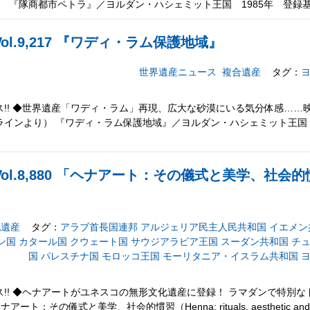
Gより） 『隊商都市ペトラ』／ヨルダン・ハシェミット王国 1985年 登
ol.9,217 『ワディ・ラム保護地域』
世界遺産ニュース
複合遺産
タグ：
!! ◆世界遺産「ワディ・ラム」再現、広大な砂漠にいる気分体感……
インより） 『ワディ・ラム保護地域』／ヨルダン・ハシェミット王国 
ol.8,880 「ヘナアート：その儀式と美学、社会
化遺産
タグ：
アラブ首長国連邦
アルジェリア民主人民共和国
イエメン
ン国
カタール国
クウェート国
サウジアラビア王国
スーダン共和国
チ
国
パレスチナ国
モロッコ王国
モーリタニア・イスラム共和国
!! ◆ヘナアートがユネスコの無形文化遺産に登録！ ラマダンで特別
ート：その儀式と美学、社会的慣習（Henna: rituals, aesthetic and so