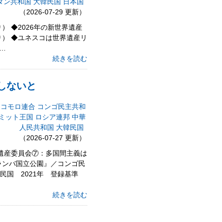
ダン共和国
大韓民国
日本国
（2026-07-29 更新）
） ◆2026年の新世界遺産
より） ◆ユネスコは世界遺産リ
／…
続きを読む
にしないと
コモロ連合
コンゴ民主共和
ミット王国
ロシア連邦
中華
人民共和国
大韓民国
（2026-07-27 更新）
界遺産委員会⑦：多国間主義は
ランバ国立公園』／コンゴ民
民国 2021年 登録基準
続きを読む