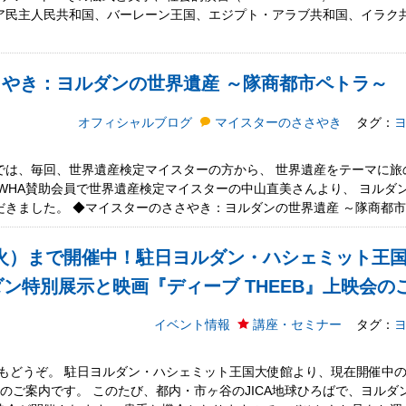
ア民主人民共和国、バーレーン王国、エジプト・アラブ共和国、イラク
さやき：ヨルダンの世界遺産 ～隊商都市ペトラ～
オフィシャルブログ
マイスターのささやき
タグ：
では、毎回、世界遺産検定マイスターの方から、 世界遺産をテーマに旅
WHA賛助会員で世界遺産検定マイスターの中山直美さんより、 ヨルダ
きました。 ◆マイスターのささやき：ヨルダンの世界遺産 ～隊商都市ペト
日（火）まで開催中！駐日ヨルダン・ハシェミット王国
ン特別展示と映画『ディーブ THEEB』上映会の
イベント情報
講座・セミナー
タグ：
らもどうぞ。 駐日ヨルダン・ハシェミット王国大使館より、現在開催中
映会のご案内です。 このたび、都内・市ヶ谷のJICA地球ひろばで、ヨル