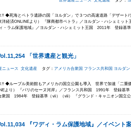
世界遺産ニュース
文化遺産
タグ：
!! ◆死海とペトラ遺跡の国「ヨルダン」で３つの高速道路「デザート/
洋経済ONLINEより） 『隊商都市ペトラ』／ヨルダン・ハシェミット王
ィ・ラム保護地域』／ヨルダン・ハシェミット王国 2011年 登録基準
l.11,254 「世界遺産と観光」
産ニュース
文化遺産
タグ：
アメリカ合衆国
フランス共和国
ヨルダン
!! ◆ルーブル美術館もアメリカの国立公園も導入 世界で加速「二重
INEより） 『パリのセーヌ河岸』／フランス共和国 1991年 登録基
合衆国 1984年 登録基準（ⅶ）（ⅷ） 『グランド・キャニオン国
ol.11,034 『ワディ・ラム保護地域』／イベント