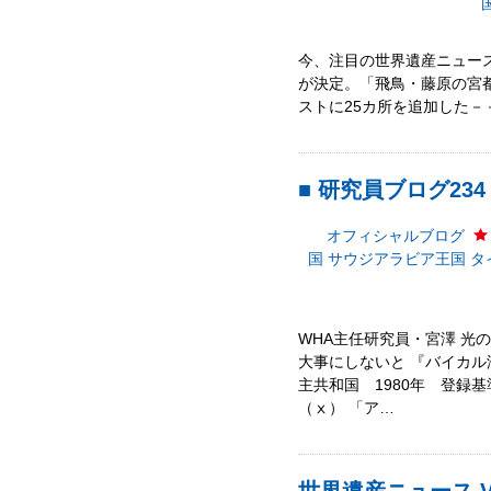
今、注目の世界遺産ニュース!
が決定。「飛鳥・藤原の宮都」
ストに25カ所を追加した－－（C
■ 研究員ブログ23
オフィシャルブログ
国
サウジアラビア王国
タ
WHA主任研究員・宮澤 光
大事にしないと 『バイカル
主共和国 1980年 登録
（ⅹ） 「ア…