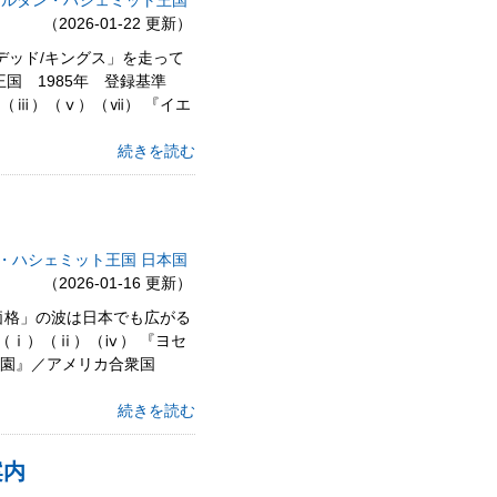
ヨルダン・ハシェミット王国
（2026-01-22 更新）
デッド/キングス」を走って
国 1985年 登録基準
（ⅲ）（ⅴ）（ⅶ） 『イエ
続きを読む
・ハシェミット王国
日本国
（2026-01-16 更新）
価格」の波は日本でも広がる
準（ⅰ）（ⅱ）（ⅳ） 『ヨセ
立公園』／アメリカ合衆国
続きを読む
案内