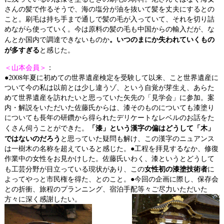
さんの髪で作るそうで、海の塩分が油を抜いて髪を丈夫にするとの
こと。刷毛は持ち手まで通しで髪の毛が入っていて、それを切り詰
めながら使っていく。今は原料の髪の毛も中国からの輸入だが、な
。いつのまにか失われていくもの
んとか国内で調達できないものか
が多すぎる
と感じた。
＜山本会員＞
：
●2008年夏に初めての世界遺産検定を受験して以来、こと世界遺産に
ついて今の私は以前とは少し違うゾ、という自覚が芽生え、あらた
めて世界遺産を訪れたいと思っていた矢先の「見学会」に参加。案
内・解説をいただいた佐藤氏からは、漆そのものについても漆塗り
についても長年の研鑽から得られたデリケートなレベルのお話をた
「漆」という漢字の偏はどうして「木」
くさん伺うことができた。
ではないのだろう
と思っていた疑問も解け、この漢字のニュアンス
は一樹木の名称を超えていると感じた。●工程を拝見するなか、修復
作業中の女性をお見かけした。佐藤氏いわく、漆というとどうして
女性初の漆塗技術者
も工芸分野が目立っている現状があり、この
に
よってやっと市民権を得た、とのこと。●今回の企画に際し、保存会
との折衝、旅程のプランニング、宿泊手配等々ご尽力いただいた
方々に深く感謝したい。