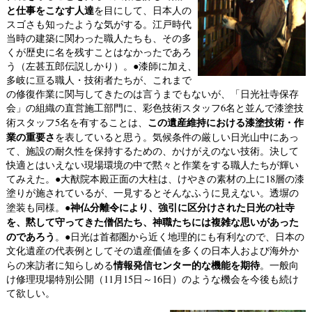
と仕事をこなす人達
を目にして、日本人の
スゴさも知ったような気がする。江戸時代
当時の建築に関わった職人たちも、その多
くが歴史に名を残すことはなかったであろ
う（左甚五郎伝説しかり）。●漆師に加え、
多岐に亘る職人・技術者たちが、これまで
の修復作業に関与してきたのは言うまでもないが、「日光社寺保存
会」の組織の直営施工部門に、彩色技術スタッフ6名と並んで漆塗技
この遺産維持における漆塗技術・作
術スタッフ5名を有することは、
業の重要さ
を表していると思う。気候条件の厳しい日光山中にあっ
て、施設の耐久性を保持するための、かけがえのない技術。決して
快適とはいえない現場環境の中で黙々と作業をする職人たちが輝い
てみえた。●大猷院本殿正面の大柱は、けやきの素材の上に18層の漆
塗りが施されているが、一見するとそんなふうに見えない。透塀の
神仏分離令により、強引に区分けされた日光の社寺
塗装も同様。●
を、黙して守ってきた僧侶たち、神職たちには複雑な思いが
あった
のであろう
。●日光は首都圏から近く地理的にも有利なので、日本の
文化遺産の代表例としてその遺産価値を多くの日本人および海外か
情報発信センター的な機能を期待
らの来訪者に知らしめる
。一般向
け修理現場特別公開（11月15日～16日）のような機会を今後も続け
て欲しい。