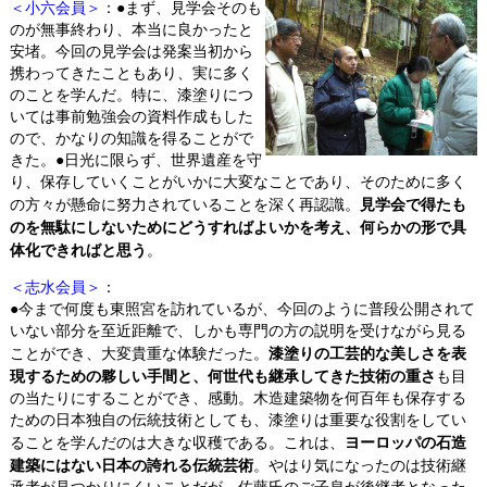
＜小六会員＞
：●まず、見学会そのも
のが無事終わり、本当に良かったと
安堵。今回の見学会は発案当初から
携わってきたこともあり、実に多く
のことを学んだ。特に、漆塗りにつ
いては事前勉強会の資料作成もした
ので、かなりの知識を得ることがで
きた。●日光に限らず、世界遺産を守
り、保存していくことがいかに大変なことであり、そのために多く
見学会で得たも
の方々が懸命に努力されていることを深く再認識。
のを無駄にしないためにどうすればよいかを考え、何らかの形で具
体化できればと思う
。
＜志水会員＞
：
●今まで何度も東照宮を訪れているが、今回のように普段公開されて
いない部分を至近距離で、しかも専門の方の説明を受けながら見る
漆塗りの工芸的な美しさを表
ことができ、大変貴重な体験だった。
現するための夥しい手間と、何世代も継承してきた技術の重さ
も目
の当たりにすることができ、感動。木造建築物を何百年も保存する
ための日本独自の伝統技術としても、漆塗りは重要な役割をしてい
ヨーロッパの石造
ることを学んだのは大きな収穫である。これは、
建築にはない日本の誇れる伝統芸術
。やはり気になったのは技術継
承者が見つかりにくいことだが、佐藤氏のご子息が後継者となった