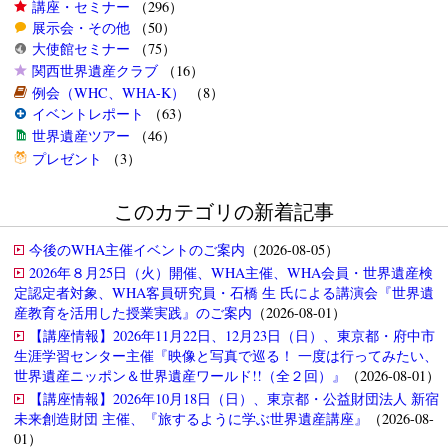
講座・セミナー
（296）
展示会・その他
（50）
大使館セミナー
（75）
関西世界遺産クラブ
（16）
例会（WHC、WHA-K）
（8）
イベントレポート
（63）
世界遺産ツアー
（46）
プレゼント
（3）
このカテゴリの新着記事
今後のWHA主催イベントのご案内
（2026-08-05）
2026年８月25日（火）開催、WHA主催、WHA会員・世界遺産検
定認定者対象、WHA客員研究員・石橋 生 氏による講演会『世界遺
産教育を活用した授業実践』のご案内
（2026-08-01）
【講座情報】2026年11月22日、12月23日（日）、東京都・府中市
生涯学習センター主催『映像と写真で巡る！ 一度は行ってみたい、
世界遺産ニッポン＆世界遺産ワールド!!（全２回）』
（2026-08-01）
【講座情報】2026年10月18日（日）、東京都・公益財団法人 新宿
未来創造財団 主催、『旅するように学ぶ世界遺産講座』
（2026-08-
01）