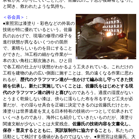
と聞き、救われたような気持ち。
＜谷会員＞
：
●東照宮は漆塗り・彩色などの外装の
技術が特に優れているという。佐藤
氏のおかげで、現場の修理の様子を
進行状態が異なるいくつかの箇所
で、素晴らしいものを目にすること
ができた。38工程の細かな作業が一
本の太い角柱に順次施され、ひと目
で各工程の仕上がり状態がわかるよう工夫されている。これだけの
工程を建物のあの広い側面に施すことは、気の遠くなる作業に思わ
歴代のクラフツマン達が一生かけて編み出し守ってきた技
れるが、
術を伝承し、新たに実施していくことは、佐藤氏をはじめとする現
代のクラフツマン達の誇りと喜び
なのであろう。適度の湿度がない
とうまく乾燥しない漆は、傍らに濡らした布を吊るすなど工夫が必
要だが、その湿らせ具合を正確に決定できるのは佐藤氏だけとか。
漆塗りは世界遺産を支える日本特有の技術の一つとして伝承されて
いくべきものであり、海外にも紹介していきたいものだが、漆塗り
佐藤氏の技術内容を文書化し、
関連文献が少ないことは大変残念。
保存・普及するとともに、英訳版制作に協力すること
も、私たちの
活動として検討する価値があるのではないか。●東照宮は佐藤氏、大