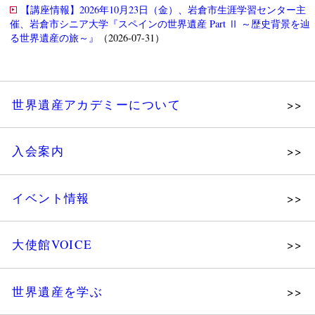
【講座情報】2026年10月23日（金）、岩倉市生涯学習センター主
催、岩倉市シニア大学『スペインの世界遺産 Part Ⅱ ～歴史背景を辿
る世界遺産の旅～』
（2026-07-31）
世界遺産アカデミーについて
理念
入会案内
メッセージ
個人会員
主な活動
イベント情報
法人会員
沿革
講演会
会報誌サンプル
組織図・役員
大使館VOICE
大使館セミナー
会員限定ページ
研究員紹介
展示会
法人会員・協賛団体／公認団体
世界遺産を学ぶ
講座・セミナー
メディア協力／プレスリリース