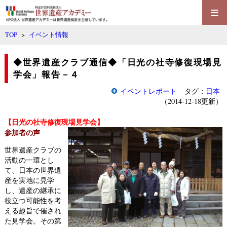
≡
TOP
>
イベント情報
◆世界遺産クラブ通信◆「日光の社寺修復現場見
学会」報告－４
イベントレポート
タグ：
日本
（2014-12-18更新）
【日光の社寺修復現場見学会】
参加者の声
世界遺産クラブの
活動の一環とし
て、日本の世界遺
産を実地に見学
し、遺産の継承に
役立つ可能性を考
える趣旨で催され
た見学会。その第