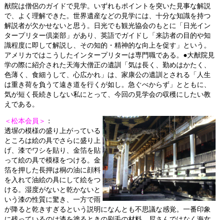
猷院は僧侶のガイドで見学。いずれもポイントを突いた見事な解説
で、よく理解できた。世界遺産などの見学には、十分な知識を持つ
解説者が欠かせないと思う。日光でも観光協会のもとに「日光イン
タープリター倶楽部」があり、英語でガイドし「来訪者の目的や知
識程度に即して解説し、その知的・精神的な向上を促す」という。
アメリカではこうしたインタープリターは専門職である。●大猷院見
学の際に紹介された天海大僧正の遺訓「気は長く、勤めはかたく、
色薄く、食細うして、心広かれ」は、家康公の遺訓とされる「人生
は重き荷を負うて遠き道を行くが如し。急ぐべからず」とともに、
気が短く長続きしない私にとって、今回の見学会の収穫にしたい教
えである。
＜松本会員＞
：
透塀の模様の盛り上がっている
ところは絵の具でさらに盛り上
げ、漆でワシを貼り、金箔を貼
って絵の具で模様をつける。金
箔を押した長押は桐の油に顔料
を入れて油絵の具にして絵をつ
ける。湿度がないと乾かないと
いう漆の性質に驚き、一方で雨
が降ると乾きすぎるという説明になんとも不思議な感覚。一番印象
に残っているのは漆を塗るときの刷毛の材料。尼さんではなく海女