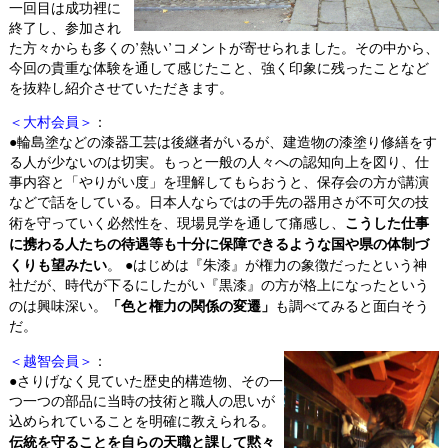
一回目は成功裡に
終了し、参加され
た方々からも多くの’熱い’コメントが寄せられました。その中から、
今回の貴重な体験を通して感じたこと、強く印象に残ったことなど
を抜粋し紹介させていただきます。
＜大村会員＞
：
●輪島塗などの漆器工芸は後継者がいるが、建造物の漆塗り修繕をす
る人が少ないのは切実。もっと一般の人々への認知向上を図り、仕
事内容と「やりがい度」を理解してもらおうと、保存会の方が講演
などで話をしている。日本人ならではの手先の器用さが不可欠の技
こうした仕事
術を守っていく必然性を、現場見学を通して痛感し、
に携わる人たちの待遇等も十分に保障できるような国や県の体制づ
くりも望みたい
。 ●はじめは『朱漆』が権力の象徴だったという神
社だが、時代が下るにしたがい『黒漆』の方が格上になったという
「色と権力の関係の変遷」
のは興味深い。
も調べてみると面白そう
だ。
＜越智会員＞
：
●さりげなく見ていた歴史的構造物、その一
つ一つの部品に当時の技術と職人の思いが
込められていることを明確に教えられる。
伝統を守ることを自らの天職と課して黙々