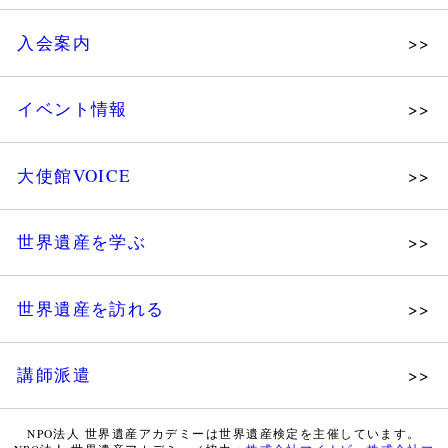
理念
入会案内
メッセージ
個人会員
主な活動
イベント情報
法人会員
沿革
講演会
会報誌サンプル
組織図・役員
大使館VOICE
大使館セミナー
会員限定ページ
研究員紹介
展示会
法人会員・協賛団体／公認団体
世界遺産を学ぶ
講座・セミナー
メディア協力／プレスリリース
研究員ブログ
ツアー情報
世界遺産を訪れる
マイスターのささやき
イベントレポート
WHAフォトギャラリー
講師派遣
世界遺産応援ブログ
WHA認定講師について
世界遺産検定 公式HP
NPO法人 世界遺産アカデミーは世界遺産検定を主催しています。