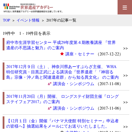
≡
TOP
>
イベント情報
> 2017年の記事一覧
19
件中 1 - 19件目を表示
府中市生涯学習センター 平成29年度第４期教養講座 『世界
遺産の不思議と魅力』のご案内
>>
講座・セミナー
（2017-12-22）
2017年12月９日（土）、神奈川県あーすぷらざ主催、 WHA
特任研究員・目黒正武による講演会『世界遺産「『神宿る
>>
島』宗像・沖ノ島と関連遺産群」から知る異文化』 のご案内
講演会・シンポジウム
（2017-11-08）
2017年11月20日（月）開催、 ロングステイ財団主催『ロング
ステイフェア2017』のご案内
>>
講演会・シンポジウム
（2017-11-06）
【12月１日（金）開催『パナマ大使館 特別セミナー』申込者
の皆様へ】抽選結果をメールにてお送りいたしました。
>>