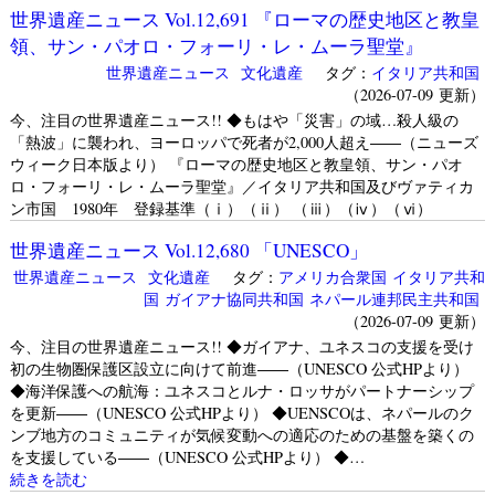
世界遺産ニュース Vol.12,691 『ローマの歴史地区と教皇
領、サン・パオロ・フォーリ・レ・ムーラ聖堂』
世界遺産ニュース
文化遺産
タグ：
イタリア共和国
（2026-07-09 更新）
今、注目の世界遺産ニュース!! ◆もはや「災害」の域…殺人級の
「熱波」に襲われ、ヨーロッパで死者が2,000人超え――（ニューズ
ウィーク日本版より） 『ローマの歴史地区と教皇領、サン・パオ
ロ・フォーリ・レ・ムーラ聖堂』／イタリア共和国及びヴァティカ
ン市国 1980年 登録基準（ⅰ）（ⅱ） （ⅲ）（ⅳ）（ⅵ）
世界遺産ニュース Vol.12,680 「UNESCO」
世界遺産ニュース
文化遺産
タグ：
アメリカ合衆国
イタリア共和
国
ガイアナ協同共和国
ネパール連邦民主共和国
（2026-07-09 更新）
今、注目の世界遺産ニュース!! ◆ガイアナ、ユネスコの支援を受け
初の生物圏保護区設立に向けて前進――（UNESCO 公式HPより）
◆海洋保護への航海：ユネスコとルナ・ロッサがパートナーシップ
を更新――（UNESCO 公式HPより） ◆UENSCOは、ネパールのク
ンブ地方のコミュニティが気候変動への適応のための基盤を築くの
を支援している――（UNESCO 公式HPより） ◆…
続きを読む