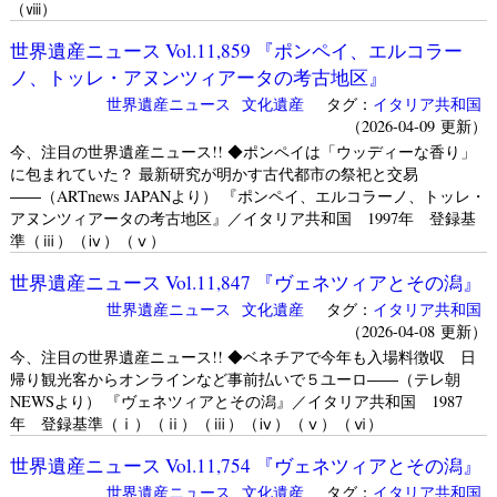
（ⅷ）
世界遺産ニュース Vol.11,859 『ポンペイ、エルコラー
ノ、トッレ・アヌンツィアータの考古地区』
世界遺産ニュース
文化遺産
タグ：
イタリア共和国
（2026-04-09 更新）
今、注目の世界遺産ニュース!! ◆ポンペイは「ウッディーな香り」
に包まれていた？ 最新研究が明かす古代都市の祭祀と交易
――（ARTnews JAPANより） 『ポンペイ、エルコラーノ、トッレ・
アヌンツィアータの考古地区』／イタリア共和国 1997年 登録基
準（ⅲ）（ⅳ）（ⅴ）
世界遺産ニュース Vol.11,847 『ヴェネツィアとその潟』
世界遺産ニュース
文化遺産
タグ：
イタリア共和国
（2026-04-08 更新）
今、注目の世界遺産ニュース!! ◆ベネチアで今年も入場料徴収 日
帰り観光客からオンラインなど事前払いで５ユーロ――（テレ朝
NEWSより） 『ヴェネツィアとその潟』／イタリア共和国 1987
年 登録基準（ⅰ）（ⅱ）（ⅲ）（ⅳ）（ⅴ）（ⅵ）
世界遺産ニュース Vol.11,754 『ヴェネツィアとその潟』
世界遺産ニュース
文化遺産
タグ：
イタリア共和国