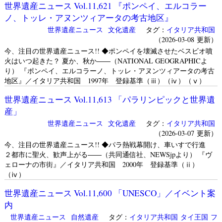
世界遺産ニュース Vol.11,621 『ポンペイ、エルコラー
ノ、トッレ・アヌンツィアータの考古地区』
世界遺産ニュース
文化遺産
タグ：
イタリア共和国
（2026-03-08 更新）
今、注目の世界遺産ニュース!! ◆ポンペイを壊滅させたベスビオ噴
火はいつ起きた？ 夏か、秋か――（NATIONAL GEOGRAPHICよ
り） 『ポンペイ、エルコラーノ、トッレ・アヌンツィアータの考古
地区』／イタリア共和国 1997年 登録基準（ⅲ）（ⅳ）（ⅴ）
世界遺産ニュース Vol.11,613 「パラリンピックと世界遺
産」
世界遺産ニュース
文化遺産
タグ：
イタリア共和国
（2026-03-07 更新）
今、注目の世界遺産ニュース!! ◆パラ熱戦幕開け、車いすで行進
２都市に聖火、歓声上がる――（共同通信社、NEWSjpより） 『ヴ
ェローナの市街』／イタリア共和国 2000年 登録基準（ⅱ）
（ⅳ）
世界遺産ニュース Vol.11,600 「UNESCO」／イベント案
内
世界遺産ニュース
自然遺産
タグ：
イタリア共和国
タイ王国
フ