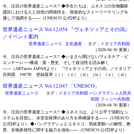
今、注目の世界遺産ニュース!! ◆学生たちは、ユネスコの生物圏保
護区における人と自然の関係性を、視覚的なストーリーテリングを
通して強調する――（UNESCO 公式HPより）
世界遺産ニュース Vol.12,054 『ヴェネツィアとその潟』
／イベント案内
世界遺産ニュース
文化遺産
タグ：
イタリア共和国
（2026-04-30 更新）
今、注目の世界遺産ニュース!! ◆いまさら聞けないヴェネチア・ビ
エンナーレ──構成・賞・歴史、そして政治性を読み解く
――（ARTnews JAPANより） 『ヴェネツィアとその潟』／イタリア
共和国 1987年 登録基準（ⅰ）（ⅱ）（ⅲ）（ⅳ）（ⅴ）（ⅵ）
世界遺産ニュース Vol.12,047 「UNESCO」
世界遺産ニュース
タグ：
イタリア共和国
バングラデシュ人民共
和国
フィジー共和国
（2026-04-30 更新）
今、注目の世界遺産ニュース!! ◆ユネスコは、より公平で強靭なシ
ステムを目指し、水安全保障のあり方を再構築する――（UNESCO
公式HPより） ◆バングラデシュとユネスコ、気候変動への耐性、教
育、生物多様性に関する協力を強化――（UNESCO 公式HPより）