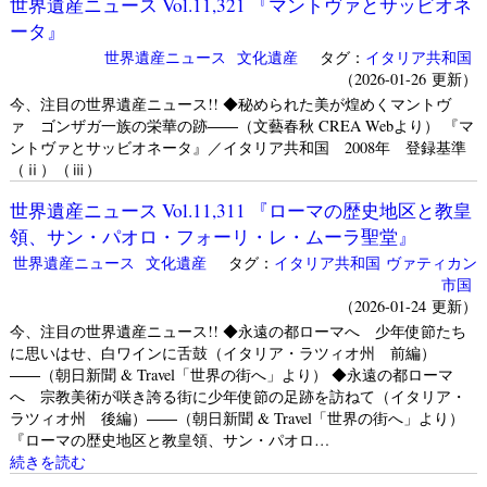
世界遺産ニュース Vol.11,321 『マントヴァとサッビオネ
ータ』
世界遺産ニュース
文化遺産
タグ：
イタリア共和国
（2026-01-26 更新）
今、注目の世界遺産ニュース!! ◆秘められた美が煌めくマントヴ
ァ ゴンザガ一族の栄華の跡――（文藝春秋 CREA Webより） 『マ
ントヴァとサッビオネータ』／イタリア共和国 2008年 登録基準
（ⅱ）（ⅲ）
世界遺産ニュース Vol.11,311 『ローマの歴史地区と教皇
領、サン・パオロ・フォーリ・レ・ムーラ聖堂』
世界遺産ニュース
文化遺産
タグ：
イタリア共和国
ヴァティカン
市国
（2026-01-24 更新）
今、注目の世界遺産ニュース!! ◆永遠の都ローマへ 少年使節たち
に思いはせ、白ワインに舌鼓（イタリア・ラツィオ州 前編）
――（朝日新聞 & Travel「世界の街へ」より） ◆永遠の都ローマ
へ 宗教美術が咲き誇る街に少年使節の足跡を訪ねて（イタリア・
ラツィオ州 後編）――（朝日新聞 & Travel「世界の街へ」より）
『ローマの歴史地区と教皇領、サン・パオロ…
続きを読む