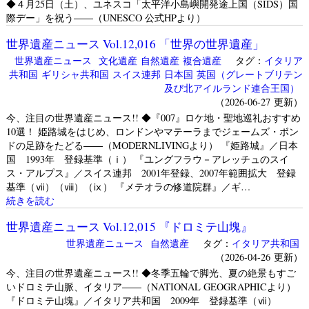
◆４月25日（土）、ユネスコ「太平洋小島嶼開発途上国（SIDS）国
際デー」を祝う――（UNESCO 公式HPより）
世界遺産ニュース Vol.12,016 「世界の世界遺産」
世界遺産ニュース
文化遺産
自然遺産
複合遺産
タグ：
イタリア
共和国
ギリシャ共和国
スイス連邦
日本国
英国（グレートブリテン
及び北アイルランド連合王国）
（2026-06-27 更新）
今、注目の世界遺産ニュース!! ◆『007』ロケ地・聖地巡礼おすすめ
10選！ 姫路城をはじめ、ロンドンやマテーラまでジェームズ・ボン
ドの足跡をたどる――（MODERNLIVINGより） 『姫路城』／日本
国 1993年 登録基準（ⅰ） 『ユングフラウ－アレッチュのスイ
ス・アルプス』／スイス連邦 2001年登録、2007年範囲拡大 登録
基準（ⅶ）（ⅷ）（ⅸ） 『メテオラの修道院群』／ギ…
続きを読む
世界遺産ニュース Vol.12,015 『ドロミテ山塊』
世界遺産ニュース
自然遺産
タグ：
イタリア共和国
（2026-04-26 更新）
今、注目の世界遺産ニュース!! ◆冬季五輪で脚光、夏の絶景もすご
いドロミテ山脈、イタリア――（NATIONAL GEOGRAPHICより）
『ドロミテ山塊』／イタリア共和国 2009年 登録基準（ⅶ）