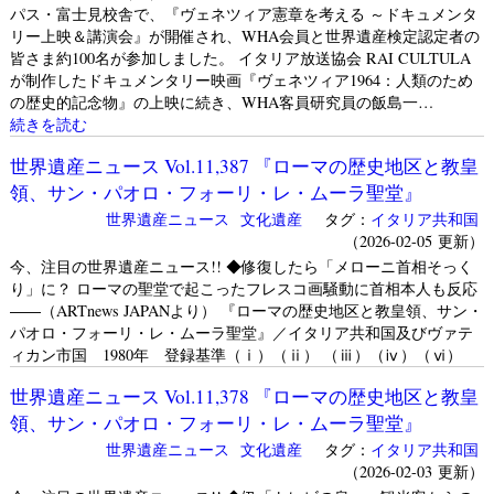
パス・富士見校舎で、『ヴェネツィア憲章を考える ～ドキュメンタ
リー上映＆講演会』が開催され、WHA会員と世界遺産検定認定者の
皆さま約100名が参加しました。 イタリア放送協会 RAI CULTULA
が制作したドキュメンタリー映画『ヴェネツィア1964：人類のため
の歴史的記念物』の上映に続き、WHA客員研究員の飯島一…
続きを読む
世界遺産ニュース Vol.11,387 『ローマの歴史地区と教皇
領、サン・パオロ・フォーリ・レ・ムーラ聖堂』
世界遺産ニュース
文化遺産
タグ：
イタリア共和国
（2026-02-05 更新）
今、注目の世界遺産ニュース!! ◆修復したら「メローニ首相そっく
り」に？ ローマの聖堂で起こったフレスコ画騒動に首相本人も反応
――（ARTnews JAPANより） 『ローマの歴史地区と教皇領、サン・
パオロ・フォーリ・レ・ムーラ聖堂』／イタリア共和国及びヴァテ
ィカン市国 1980年 登録基準（ⅰ）（ⅱ） （ⅲ）（ⅳ）（ⅵ）
世界遺産ニュース Vol.11,378 『ローマの歴史地区と教皇
領、サン・パオロ・フォーリ・レ・ムーラ聖堂』
世界遺産ニュース
文化遺産
タグ：
イタリア共和国
（2026-02-03 更新）