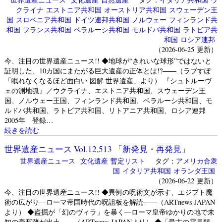
クライナ
エストニア共和国
オーストリア共和国
スウェーデン王
国
スロベニア共和国
ドイツ連邦共和国
ノルウェー
フィンランド共
和国
フランス共和国
ベラルーシ共和国
モルドバ共和国
ラトビア共
和国
ロシア連邦
（2026-06-25 更新）
今、注目の世界遺産ニュース!! ◆地球が“きれいな球形”ではないと
証明した、10カ国にまたがる巨大遺産の正体とは!?――（ラブすぽ
「眠れなくなるほど面白い 図解 世界遺産」より） 『シュトルーヴ
ェの測地弧』／ウクライナ、エストニア共和国、スウェーデン王
国、ノルウェー王国、フィンランド共和国、ベラルーシ共和国、モ
ルドバ共和国、ラトビア共和国、リトアニア共和国、ロシア連邦
2005年 登録…
続きを読む
世界遺産ニュース Vol.12,513 「新発見・再発見」
世界遺産ニュース
文化遺産
暫定リスト
タグ：
アメリカ合衆
国
イタリア共和国
オランダ王国
（2026-06-22 更新）
今、注目の世界遺産ニュース!! ◆異例の呪術文が示す、エジプト魔
術の広がり—ローマ帝国時代の呪詛板を解読――（ARTnews JAPAN
より） ◆盗掘が「幻のヴィラ」を暴く―ローマ皇帝ゆかりの地で未
知の豪邸跡が出土――（ARTnews JAPANより） ◆「最古の霊長類」