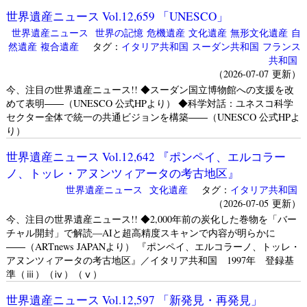
世界遺産ニュース Vol.12,659 「UNESCO」
世界遺産ニュース
世界の記憶
危機遺産
文化遺産
無形文化遺産
自
然遺産
複合遺産
タグ：
イタリア共和国
スーダン共和国
フランス
共和国
（2026-07-07 更新）
今、注目の世界遺産ニュース!! ◆スーダン国立博物館への支援を改
めて表明――（UNESCO 公式HPより） ◆科学対話：ユネスコ科学
セクター全体で統一の共通ビジョンを構築――（UNESCO 公式HPよ
り）
世界遺産ニュース Vol.12,642 『ポンペイ、エルコラー
ノ、トッレ・アヌンツィアータの考古地区』
世界遺産ニュース
文化遺産
タグ：
イタリア共和国
（2026-07-05 更新）
今、注目の世界遺産ニュース!! ◆2,000年前の炭化した巻物を「バー
チャル開封」で解読—AIと超高精度スキャンで内容が明らかに
――（ARTnews JAPANより） 『ポンペイ、エルコラーノ、トッレ・
アヌンツィアータの考古地区』／イタリア共和国 1997年 登録基
準（ⅲ）（ⅳ）（ⅴ）
世界遺産ニュース Vol.12,597 「新発見・再発見」