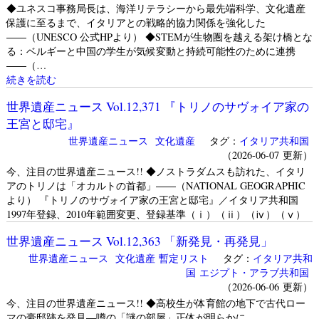
◆ユネスコ事務局長は、海洋リテラシーから最先端科学、文化遺産
保護に至るまで、イタリアとの戦略的協力関係を強化した
――（UNESCO 公式HPより） ◆STEMが生物圏を越える架け橋とな
る：ベルギーと中国の学生が気候変動と持続可能性のために連携
――（…
続きを読む
世界遺産ニュース Vol.12,371 『トリノのサヴォイア家の
王宮と邸宅』
世界遺産ニュース
文化遺産
タグ：
イタリア共和国
（2026-06-07 更新）
今、注目の世界遺産ニュース!! ◆ノストラダムスも訪れた、イタリ
アのトリノは「オカルトの首都」――（NATIONAL GEOGRAPHIC
より） 『トリノのサヴォイア家の王宮と邸宅』／イタリア共和国
1997年登録、2010年範囲変更、登録基準（ⅰ）（ⅱ）（ⅳ）（ⅴ）
世界遺産ニュース Vol.12,363 「新発見・再発見」
世界遺産ニュース
文化遺産
暫定リスト
タグ：
イタリア共和
国
エジプト・アラブ共和国
（2026-06-06 更新）
今、注目の世界遺産ニュース!! ◆高校生が体育館の地下で古代ロー
マの豪邸跡を発見―噂の「謎の部屋」正体が明らかに