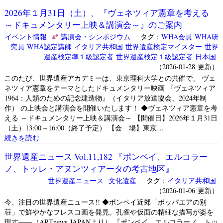
2026年１月31日（土）、『ヴェネツィア憲章を考える
～ドキュメンタリー上映＆講演会～』のご案内
イベント情報
講演会・シンポジウム
タグ：
WHA会員
WHA研
究員
WHA認定講師
イタリア共和国
世界遺産検定マイスター
世界
遺産検定準１級認定者
世界遺産検定１級認定者
日本国
（2026-01-28 更新）
このたび、世界遺産アカデミーは、東京理科大学との共催で、 ヴェ
ネツィア憲章をテーマとしたドキュメンタリー映画 『ヴェネツィア
1964：人類のための記念建造物』（イタリア放送協会、2024年制
作） の上映会と講演会を開催いたします！ ◆ヴェネツィア憲章を考
える ～ドキュメンタリー上映＆講演会～ 【開催日】2026年１月31日
（土）13:00～16:00（終了予定） 【会 場】東京…
続きを読む
世界遺産ニュース Vol.11,182 『ポンペイ、エルコラー
ノ、トッレ・アヌンツィアータの考古地区』
世界遺産ニュース
文化遺産
タグ：
イタリア共和国
（2026-01-06 更新）
今、注目の世界遺産ニュース!! ◆ポンペイ近郊「ポッパエアの別
荘」で鮮やかなフレスコ画を発見。孔雀や仮面の精細な描写が姿を
現す――（ARTnews JAPANより） 『ポンペイ、エルコラーノ、トッ