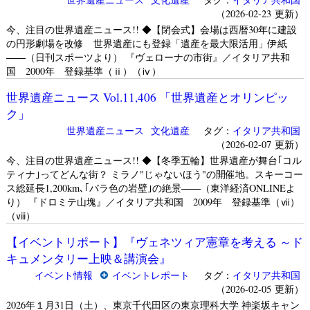
（2026-02-23 更新）
今、注目の世界遺産ニュース!! ◆【閉会式】会場は西暦30年に建設
の円形劇場を改修 世界遺産にも登録「遺産を最大限活用」伊紙
――（日刊スポーツより） 『ヴェローナの市街』／イタリア共和
国 2000年 登録基準（ⅱ）（ⅳ）
世界遺産ニュース Vol.11,406 「世界遺産とオリンピッ
ク」
世界遺産ニュース
文化遺産
タグ：
イタリア共和国
（2026-02-07 更新）
今、注目の世界遺産ニュース!! ◆【冬季五輪】世界遺産が舞台｢コル
ティナ｣ってどんな街？ ミラノ"じゃないほう"の開催地。スキーコー
ス総延長1,200km､｢バラ色の岩壁｣の絶景――（東洋経済ONLINEよ
り） 『ドロミテ山塊』／イタリア共和国 2009年 登録基準（ⅶ）
（ⅷ）
【イベントリポート】『ヴェネツィア憲章を考える ～ド
キュメンタリー上映＆講演会』
イベント情報
イベントレポート
タグ：
イタリア共和国
（2026-02-05 更新）
2026年１月31日（土）、東京千代田区の東京理科大学 神楽坂キャン