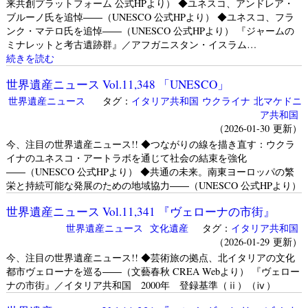
来共創プラットフォーム 公式HPより） ◆ユネスコ、アンドレア・
ブルーノ氏を追悼――（UNESCO 公式HPより） ◆ユネスコ、フラ
ンク・マテロ氏を追悼――（UNESCO 公式HPより） 『ジャームの
ミナレットと考古遺跡群』／アフガニスタン・イスラム…
続きを読む
世界遺産ニュース Vol.11,348 「UNESCO」
世界遺産ニュース
タグ：
イタリア共和国
ウクライナ
北マケドニ
ア共和国
（2026-01-30 更新）
今、注目の世界遺産ニュース!! ◆つながりの線を描き直す：ウクラ
イナのユネスコ・アートラボを通じて社会の結束を強化
――（UNESCO 公式HPより） ◆共通の未来。南東ヨーロッパの繁
栄と持続可能な発展のための地域協力――（UNESCO 公式HPより）
世界遺産ニュース Vol.11,341 『ヴェローナの市街』
世界遺産ニュース
文化遺産
タグ：
イタリア共和国
（2026-01-29 更新）
今、注目の世界遺産ニュース!! ◆芸術旅の拠点、北イタリアの文化
都市ヴェローナを巡る――（文藝春秋 CREA Webより） 『ヴェロー
ナの市街』／イタリア共和国 2000年 登録基準（ⅱ）（ⅳ）