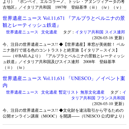
より） 『ポンペイ、エルコラーノ、トッレ・アヌンツィアータの考
古地区』／イタリア共和国 1997年 登録基準（ⅲ）（ⅳ）（ⅴ）
世界遺産ニュース Vol.11,671 『アルブラとベルニナの景
観とレーティッシュ鉄道』
世界遺産ニュース
文化遺産
タグ：
イタリア共和国
スイス連邦
（2026-03-16 更新）
今、注目の世界遺産ニュース!! ◆【世界遺産】車窓が美術館！ ベル
ニナ急行で巡る色のコントラストと絶景旅【イタリア⇔スイス】
――（@BAILAより） 『アルブラとベルニナの景観とレーティッシ
ュ鉄道』／イタリア共和国及びスイス連邦 2008年 登録基準
（ⅱ）（ⅳ）
世界遺産ニュース Vol.11,631 「UNESCO」／イベント案
内
世界遺産ニュース
文化遺産
暫定リスト
無形文化遺産
タグ：
イ
タリア共和国
フランス共和国
（2026-03-10 更新）
今、注目の世界遺産ニュース!! ◆文化財を違法取引から守るための
公開オンライン講座（MOOC）を開講――（UNESCO 公式HPより）