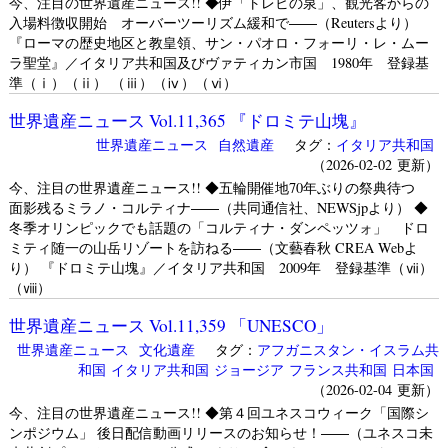
今、注目の世界遺産ニュース!! ◆伊「トレビの泉」、観光客からの
入場料徴収開始 オーバーツーリズム緩和で――（Reutersより）
『ローマの歴史地区と教皇領、サン・パオロ・フォーリ・レ・ムー
ラ聖堂』／イタリア共和国及びヴァティカン市国 1980年 登録基
準（ⅰ）（ⅱ） （ⅲ）（ⅳ）（ⅵ）
世界遺産ニュース Vol.11,365 『ドロミテ山塊』
世界遺産ニュース
自然遺産
タグ：
イタリア共和国
（2026-02-02 更新）
今、注目の世界遺産ニュース!! ◆五輪開催地70年ぶりの祭典待つ
面影残るミラノ・コルティナ――（共同通信社、NEWSjpより） ◆
冬季オリンピックでも話題の「コルティナ・ダンペッツォ」 ドロ
ミティ随一の山岳リゾートを訪ねる――（文藝春秋 CREA Webよ
り） 『ドロミテ山塊』／イタリア共和国 2009年 登録基準（ⅶ）
（ⅷ）
世界遺産ニュース Vol.11,359 「UNESCO」
世界遺産ニュース
文化遺産
タグ：
アフガニスタン・イスラム共
和国
イタリア共和国
ジョージア
フランス共和国
日本国
（2026-02-04 更新）
今、注目の世界遺産ニュース!! ◆第４回ユネスコウィーク「国際シ
ンポジウム」 後日配信動画リリースのお知らせ！――（ユネスコ未