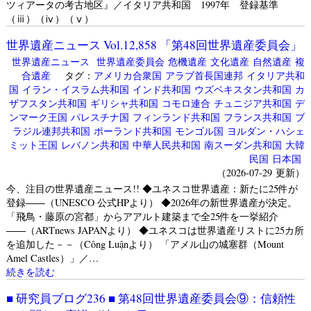
ツィアータの考古地区』／イタリア共和国 1997年 登録基準
（ⅲ）（ⅳ）（ⅴ）
世界遺産ニュース Vol.12,858 「第48回世界遺産委員会」
世界遺産ニュース
世界遺産委員会
危機遺産
文化遺産
自然遺産
複
合遺産
タグ：
アメリカ合衆国
アラブ首長国連邦
イタリア共和
国
イラン・イスラム共和国
インド共和国
ウズベキスタン共和国
カ
ザフスタン共和国
ギリシャ共和国
コモロ連合
チュニジア共和国
デ
ンマーク王国
パレスチナ国
フィンランド共和国
フランス共和国
ブ
ラジル連邦共和国
ポーランド共和国
モンゴル国
ヨルダン・ハシェ
ミット王国
レバノン共和国
中華人民共和国
南スーダン共和国
大韓
民国
日本国
（2026-07-29 更新）
今、注目の世界遺産ニュース!! ◆ユネスコ世界遺産：新たに25件が
登録――（UNESCO 公式HPより） ◆2026年の新世界遺産が決定。
「飛鳥・藤原の宮都」からアアルト建築まで全25件を一挙紹介
――（ARTnews JAPANより） ◆ユネスコは世界遺産リストに25カ所
を追加した－－（Công Luậnより） 「アメル山の城塞群（Mount
Amel Castles）」／…
続きを読む
■ 研究員ブログ236 ■ 第48回世界遺産委員会⑨：信頼性