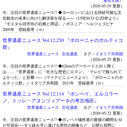
連合王国）
（2026-05-29 更新）
今、注目の世界遺産ニュース!! ◆ヨーロッパにおける持続可能な文
化観光の未来に向けた解決策を探る――（UNESCO 公式HPより）
『モスタル旧市街の石橋と周辺』／ボスニア・ヘルツェゴビナ
2005年 登録基準（ⅵ）
世界遺産ニュース Vol.12,250 『ボローニャのポルティコ
群』
世界遺産ニュース
文化遺産
タグ：
イタリア共和国
（2026-05-25 更新）
今、注目の世界遺産ニュース!! ◆62kmのアーケードと白く輝く
山……『世界遺産』に「壮大な歴史にロマン」「テレビで観られて
よかった」と反響――（マイナビニュースより） 『ボローニャのポ
ルティコ群』／イタリア共和国 2021年 登録基準（ⅳ）
世界遺産ニュース Vol.12,114 『ポンペイ、エルコラー
ノ、トッレ・アヌンツィアータの考古地区』
世界遺産ニュース
文化遺産
タグ：
イタリア共和国
（2026-05-22 更新）
今、注目の世界遺産ニュース!! ◆ポンペイ犠牲者の最後の瞬間をAI
が可視化──すり鉢を手に逃げる男性の映像など、公開も視野に