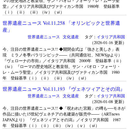
マの歴史地区と教皇領、サン・パオロ・フォーリ・レ・ムーラ聖
堂』／イタリア共和国及びヴァティカン市国 1980年 登録基準
（ⅰ）（ⅱ） （ⅲ）（ⅳ）（ⅵ）
世界遺産ニュース Vol.11,258 「オリンピックと世界遺
産」
世界遺産ニュース
文化遺産
タグ：
イタリア共和国
（2026-01-16 更新）
今、注目の世界遺産ニュース!! ◆開閉会式は「強さと美しさ」表
現 ミラノ冬季パラリンピック――（共同通信社、NEWSjpより）
『ヴェローナの市街』／イタリア共和国 2000年 登録基準（ⅱ）
（ⅳ） 『ローマの歴史地区と教皇領、サン・パオロ・フォーリ・
レ・ムーラ聖堂』／イタリア共和国及びヴァティカン市国 1980
年 登録基準（ⅰ）（ⅱ） （ⅲ）（ⅳ）（ⅵ）
世界遺産ニュース Vol.11,193 『ヴェネツィアとその潟』
世界遺産ニュース
文化遺産
タグ：
イタリア共和国
（2026-01-08 更新）
今、注目の世界遺産ニュース!! ◆「呪われた宮殿」の噂も──モネが
作品に描いた15世紀ヴェネチアの名建築が販売中――（ARTnews
JAPANより） 『ヴェネツィアとその潟』／イタリア共和国 1987
年 登録基準（ⅰ）（ⅱ）（ⅲ）（ⅳ）（ⅴ）（ⅵ）