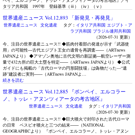
ペイ、エルコラーノ、トッレ・アヌンツィアータの考古地区』／イ
タリア共和国 1997年 登録基準（ⅲ）（ⅳ）（ⅴ）
世界遺産ニュース Vol.12,893 「新発見・再発見」
世界遺産ニュース
文化遺産
タグ：
イタリア共和国
エジプト・ア
ラブ共和国
ブラジル連邦共和国
（2026-07-31 更新）
今、注目の世界遺産ニュース!! ◆筋肉付着部の発達が示す「武器使
用」の可能性―古代エジプト王女の遺骨を再調査――（ARTnews
JAPANより） ◆アマゾン奥地に古代文明の新証拠―航空レーザー測
量で432カ所の巨大土塁を特定――（ARTnews JAPANより） ◆公式
ガイドにも掲載の「古代ローマの円形闘技場」は偽物だった—“遺
跡”建設者に実刑――（ARTnews JAPANよ…
続きを読む
世界遺産ニュース Vol.12,885 『ポンペイ、エルコラー
ノ、トッレ・アヌンツィアータの考古地区』
世界遺産ニュース
文化遺産
タグ：
イタリア共和国
（2026-07-30 更新）
今、注目の世界遺産ニュース!! ◆巨大噴火で封印された古代ローマ
の日常 ベスビオ噴火と三つの結末――（NATIONAL
GEOGRAPHICより） 『ポンペイ、エルコラーノ、トッレ・アヌン