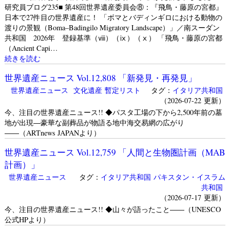
研究員ブログ235■ 第48回世界遺産委員会⑧：『飛鳥・藤原の宮都』
日本で27件目の世界遺産に！ 「ボマとバディンギロにおける動物の
渡りの景観（Boma–Badingilo Migratory Landscape）」／南スーダン
共和国 2026年 登録基準（ⅷ）（ⅸ）（ⅹ） 「飛鳥・藤原の宮都
（Ancient Capi…
続きを読む
世界遺産ニュース Vol.12,808 「新発見・再発見」
世界遺産ニュース
文化遺産
暫定リスト
タグ：
イタリア共和国
（2026-07-22 更新）
今、注目の世界遺産ニュース!! ◆パスタ工場の下から2,500年前の墓
地が出現―豪華な副葬品が物語る地中海交易網の広がり
――（ARTnews JAPANより）
世界遺産ニュース Vol.12,759 「人間と生物圏計画（MAB
計画）」
世界遺産ニュース
タグ：
イタリア共和国
パキスタン・イスラム
共和国
（2026-07-17 更新）
今、注目の世界遺産ニュース!! ◆山々が語ったこと――（UNESCO
公式HPより）