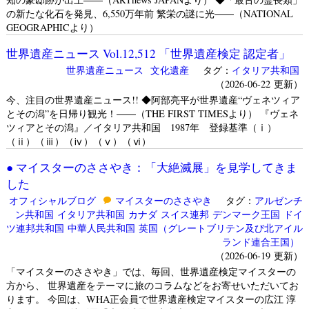
の新たな化石を発見、6,550万年前 繁栄の謎に光――（NATIONAL
GEOGRAPHICより）
世界遺産ニュース Vol.12,512 「世界遺産検定 認定者」
世界遺産ニュース
文化遺産
タグ：
イタリア共和国
（2026-06-22 更新）
今、注目の世界遺産ニュース!! ◆阿部亮平が世界遺産“ヴェネツィア
とその潟”を日帰り観光！――（THE FIRST TIMESより） 『ヴェネ
ツィアとその潟』／イタリア共和国 1987年 登録基準（ⅰ）
（ⅱ）（ⅲ）（ⅳ）（ⅴ）（ⅵ）
● マイスターのささやき：「大絶滅展」を見学してきま
した
オフィシャルブログ
マイスターのささやき
タグ：
アルゼンチ
ン共和国
イタリア共和国
カナダ
スイス連邦
デンマーク王国
ドイ
ツ連邦共和国
中華人民共和国
英国（グレートブリテン及び北アイル
ランド連合王国）
（2026-06-19 更新）
「マイスターのささやき」では、毎回、世界遺産検定マイスターの
方から、 世界遺産をテーマに旅のコラムなどをお寄せいただいてお
ります。 今回は、WHA正会員で世界遺産検定マイスターの広江 淳