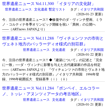
世界遺産ニュース Vol.11,300 「イタリアの文化財」
世界遺産ニュース
文化遺産
暫定リスト
タグ：
イタリア共和国
（2026-01-23 更新）
今、注目の世界遺産ニュース!! ◆修復中のダ・ヴィンチ壁画、ミラ
ノ・コルティナ冬季オリンピック開催を祝い「異例」の公開へ
――（ARTnews JAPANより）
世界遺産ニュース Vol.11,288 『ヴィチェンツァの市街と
ヴェネト地方のパッラーディオ様式の別荘群』
世界遺産ニュース
文化遺産
タグ：
イタリア共和国
（2026-01-22 更新）
今、注目の世界遺産ニュース!! ◆『建築について』の記述と「完全
に一致」──ダ・ヴィンチに影響を与えた古代建築家の作品を特定
――（ARTnews JAPANより） 『ヴィチェンツァの市街とヴェネト地
方のパッラーディオ様式の別荘群』／イタリア共和国 1994年登
録、1996年範囲拡大 登録基準（ⅰ）（ⅱ）
世界遺産ニュース Vol.11,284 『ポンペイ、エルコラー
ノ、トッレ・アヌンツィアータの考古地区』
世界遺産ニュース
文化遺産
タグ：
イタリア共和国
（2026-01-21 更新）