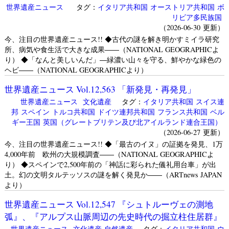
世界遺産ニュース
タグ：
イタリア共和国
オーストリア共和国
ボ
リビア多民族国
（2026-06-30 更新）
今、注目の世界遺産ニュース!! ◆古代の謎を解き明かすミイラ研究
所、病気や食生活で大きな成果――（NATIONAL GEOGRAPHICよ
り） ◆「なんと美しいんだ」―緑濃い山々を守る、鮮やかな緑色の
ヘビ――（NATIONAL GEOGRAPHICより）
世界遺産ニュース Vol.12,563 「新発見・再発見」
世界遺産ニュース
文化遺産
タグ：
イタリア共和国
スイス連
邦
スペイン
トルコ共和国
ドイツ連邦共和国
フランス共和国
ベル
ギー王国
英国（グレートブリテン及び北アイルランド連合王国）
（2026-06-27 更新）
今、注目の世界遺産ニュース!! ◆「最古のイヌ」の証拠を発見、1万
4,000年前 欧州の大規模調査――（NATIONAL GEOGRAPHICよ
り） ◆スペインで2,500年前の「神話に彩られた儀礼用台車」が出
土。幻の文明タルテッソスの謎を解く発見か――（ARTnews JAPAN
より）
世界遺産ニュース Vol.12,547 『シュトルーヴェの測地
弧』、『アルプス山脈周辺の先史時代の掘立柱住居群』
世界遺産ニュース
文化遺産
自然遺産
タグ：
イタリア共和国
ウ