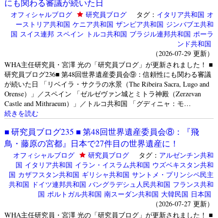
にも関わる審議が続いた日
オフィシャルブログ
研究員ブログ
タグ：
イタリア共和国
オ
ーストリア共和国
ケニア共和国
ザンビア共和国
ジンバブエ共和
国
スイス連邦
スペイン
トルコ共和国
ブラジル連邦共和国
ポーラ
ンド共和国
（2026-07-29 更新）
WHA主任研究員・宮澤 光の「研究員ブログ」が更新されました！ ■
研究員ブログ236■ 第48回世界遺産委員会⑨：信頼性にも関わる審議
が続いた日 「リベイラ・サクラの水景（The Ribeira Sacra, Lugo and
Orense）」／スペイン 「ゼルゼヴァン城とミトラ神殿（Zerzevan
Castle and Mithraeum）」／トルコ共和国 「グディニャ：モ…
続きを読む
■ 研究員ブログ235 ■ 第48回世界遺産委員会⑧：『飛
鳥・藤原の宮都』日本で27件目の世界遺産に！
オフィシャルブログ
研究員ブログ
タグ：
アルゼンチン共和
国
イタリア共和国
イラン・イスラム共和国
ウズベキスタン共和
国
カザフスタン共和国
ギリシャ共和国
サントメ・プリンシペ民主
共和国
ドイツ連邦共和国
バングラデシュ人民共和国
フランス共和
国
ポルトガル共和国
南スーダン共和国
大韓民国
日本国
（2026-07-27 更新）
WHA主任研究員・宮澤 光の「研究員ブログ」が更新されました！ ■