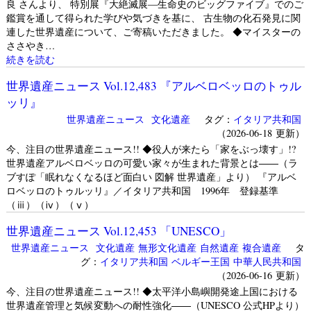
良 さんより、 特別展『大絶滅展—生命史のビッグファイブ』でのご
鑑賞を通して得られた学びや気づきを基に、 古生物の化石発見に関
連した世界遺産について、ご寄稿いただきました。 ◆マイスターの
ささやき…
続きを読む
世界遺産ニュース Vol.12,483 『アルベロベッロのトゥル
ッリ』
世界遺産ニュース
文化遺産
タグ：
イタリア共和国
（2026-06-18 更新）
今、注目の世界遺産ニュース!! ◆役人が来たら「家をぶっ壊す」!?
世界遺産アルベロベッロの可愛い家々が生まれた背景とは――（ラ
ブすぽ「眠れなくなるほど面白い 図解 世界遺産」より） 『アルベ
ロベッロのトゥルッリ』／イタリア共和国 1996年 登録基準
（ⅲ）（ⅳ）（ⅴ）
世界遺産ニュース Vol.12,453 「UNESCO」
世界遺産ニュース
文化遺産
無形文化遺産
自然遺産
複合遺産
タ
グ：
イタリア共和国
ベルギー王国
中華人民共和国
（2026-06-16 更新）
今、注目の世界遺産ニュース!! ◆太平洋小島嶼開発途上国における
世界遺産管理と気候変動への耐性強化――（UNESCO 公式HPより）