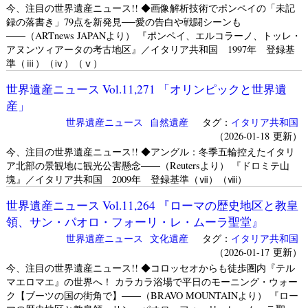
今、注目の世界遺産ニュース!! ◆画像解析技術でポンペイの「未記
録の落書き」79点を新発見──愛の告白や戦闘シーンも
――（ARTnews JAPANより） 『ポンペイ、エルコラーノ、トッレ・
アヌンツィアータの考古地区』／イタリア共和国 1997年 登録基
準（ⅲ）（ⅳ）（ⅴ）
世界遺産ニュース Vol.11,271 「オリンピックと世界遺
産」
世界遺産ニュース
自然遺産
タグ：
イタリア共和国
（2026-01-18 更新）
今、注目の世界遺産ニュース!! ◆アングル：冬季五輪控えたイタリ
ア北部の景観地に観光公害懸念――（Reutersより） 『ドロミテ山
塊』／イタリア共和国 2009年 登録基準（ⅶ）（ⅷ）
世界遺産ニュース Vol.11,264 『ローマの歴史地区と教皇
領、サン・パオロ・フォーリ・レ・ムーラ聖堂』
世界遺産ニュース
文化遺産
タグ：
イタリア共和国
（2026-01-17 更新）
今、注目の世界遺産ニュース!! ◆コロッセオからも徒歩圏内『テル
マエロマエ』の世界へ！ カラカラ浴場で平日のモーニング・ウォー
ク【ブーツの国の街角で】――（BRAVO MOUNTAINより） 『ロー