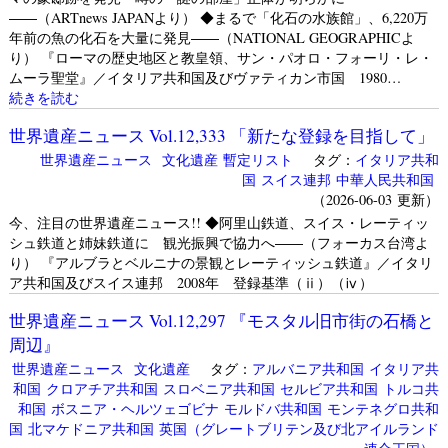
――（ARTnews JAPANより） ◆まるで「化石の水族館」、6,220万
年前の魚の化石を大量に発見――（NATIONAL GEOGRAPHICよ
り） 『ローマの歴史地区と教皇領、サン・パオロ・フォーリ・レ・
ムーラ聖堂』／イタリア共和国及びヴァティカン市国 1980…
続きを読む
世界遺産ニュース Vol.12,333 「新たな登録を目指して」
世界遺産ニュース
文化遺産
暫定リスト
タグ：
イタリア共和
国
スイス連邦
中華人民共和国
（2026-06-03 更新）
今、注目の世界遺産ニュース!! ◆阿里山鉄道、スイス・レーティッ
シュ鉄道と姉妹鉄道に 観光振興で協力へ――（フォーカス台湾よ
り） 『アルブラとベルニナの景観とレーティッシュ鉄道』／イタリ
ア共和国及びスイス連邦 2008年 登録基準（ⅱ）（ⅳ）
世界遺産ニュース Vol.12,297 『モスタル旧市街の石橋と
周辺』
世界遺産ニュース
文化遺産
タグ：
アルバニア共和国
イタリア共
和国
クロアチア共和国
スロベニア共和国
セルビア共和国
トルコ共
和国
ボスニア・ヘルツェゴビナ
モルドバ共和国
モンテネグロ共和
国
北マケドニア共和国
英国（グレートブリテン及び北アイルランド