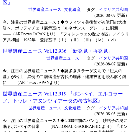
区』
世界遺産ニュース
文化遺産
タグ：
イタリア共和国
（2026-08-07 更新）
今、注目の世界遺産ニュース!! ◆ウフィツィ美術館が91億円の大改
修へ。ボッティチェリ展示室は「ルネサンス・グレー」に刷新
――（ARTnews JAPANより） 『フィレンツェの歴史地区』／イタリ
ア共和国 1982年 登録基準（ⅰ）（ⅱ）（ⅲ）（ⅳ）（ⅵ）
世界遺産ニュース Vol.12,936 「新発見・再発見」
世界遺産ニュース
タグ：
イタリア共和国
（2026-08-07 更新）
今、注目の世界遺産ニュース!! ◆謎多きヌラーゲ文明で「巨人の
墓」が出土—異例の二層構造が古代の埋葬・建築技術を読み解く鍵
に――（ARTnews JAPANより）
世界遺産ニュース Vol.12,919 『ポンペイ、エルコラー
ノ、トッレ・アヌンツィアータの考古地区』
世界遺産ニュース
文化遺産
タグ：
イタリア共和国
（2026-08-05 更新）
今、注目の世界遺産ニュース!! ◆2,000年前のパンも、鉄格子の奥に
眠るポンペイの日常――（NATIONAL GEOGRAPHICより） 『ポン