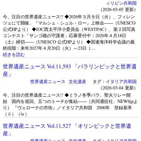
ィリピン共和国
（2026-03-05 更新）
今、注目の世界遺産ニュース!! ◆2026年３月９日（火）、フィレン
ツェにて開催、『マルシェ・シュル・ロー』上映会――（UNESCO
公式HPより） ◆IOC西太平洋小委員会（WESTPAC）、第２回写真
コンテスト「サンゴ礁の守護者」応募受付中：2026年４月18日
（土）締切――（UNESCO 公式HPより） ◆国連海洋科学会議の最
終段階：来年2027年４月20日（火）～23日（…
続きを読む
世界遺産ニュース Vol.11,593 「パラリンピックと世界遺
産」
世界遺産ニュース
文化遺産
タグ：
イタリア共和国
（2026-03-04 更新）
今、注目の世界遺産ニュース!! ◆ミラノ冬季パラ、聖火リレー開
始 国内を巡回、五つのトーチが集結――（共同通信社、NEWSjpよ
り） 『ヴェローナの市街』／イタリア共和国 2000年 登録基準
（ⅱ）（ⅳ）
世界遺産ニュース Vol.11,527 「オリンピックと世界遺
産」
世界遺産ニュース
文化遺産
タグ：
イタリア共和国