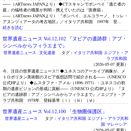
――（ARTnews JAPANより） ◆CTスキャンでポンペイ「逃亡者の
庭」の犠牲者の職業が判明－携えていたのは「医療箱」
――（ARTnews JAPANより） 『ポンペイ、エルコラーノ、トッレ・
アヌンツィアータの考古地区』／イタリア共和国 1997年 登…
続きを読む
世界遺産ニュース Vol.12,102 『ヌビアの遺跡群：アブ・
シンベルからフィラエまで』
世界遺産ニュース
文化遺産
タグ：
イタリア共和国
エジプト・ア
ラブ共和国
（2026-05-07 更新）
今、注目の世界遺産ニュース!! ◆ユネスコのアーカイブ画像が、メ
トロポリタン美術館のヌビア仮想訪問で紹介される――（UNESCO
公式HPより） ◆ムスタファ・アメル（1896-1973）：ユネスコの初
期の遺産ビジョンの形成に貢献――（UNESCO 公式HPより） 『ヌ
ビアの遺跡群：アブ・シンベルからフィラエまで』／エジプト・ア
ラブ共和国 1978年 登録基準（ⅰ）（ⅲ）（ⅵ）
世界遺産ニュース Vol.12,100 「生物圏保護区」
世界遺産ニュース
タグ：
イタリア共和国
エジプト・アラブ共和
国
マレーシア
（2026-05-07 更新）