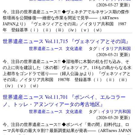
（2026-03-27 更新）
今、注目の世界遺産ニュース!! ◆ヴェネチアでルネサンス期の傑作
祭壇画を公開修復──緻密な作業を間近で見学――（ARTnews
JAPANより） 『ヴェネツィアとその潟』／イタリア共和国 1987
年 登録基準（ⅰ）（ⅱ）（ⅲ）（ⅳ）（ⅴ）（ⅵ）
世界遺産ニュース Vol.11,715 『ヴェネツィアとその潟』
世界遺産ニュース
文化遺産
タグ：
イタリア共和国
（2026-03-21 更新）
今、注目の世界遺産ニュース!! ◆湿地帯に木製の杭を打ち込み、そ
の上に街を建設した〈水の都〉ヴェネツィア。118もの島からなる水
上都市をゴンドラで巡り――（婦人公論.jpより） 『ヴェネツィアと
その潟』／イタリア共和国 1987年 登録基準（ⅰ）（ⅱ）（ⅲ）
（ⅳ）（ⅴ）（ⅵ）
世界遺産ニュース Vol.11,701 『ポンペイ、エルコラー
ノ、トッレ・アヌンツィアータの考古地区』
世界遺産ニュース
文化遺産
タグ：
イタリア共和国
（2026-03-20 更新）
今、注目の世界遺産ニュース!! ◆ポンペイ「青の間」顔料代は、ロ
ーマ兵年収の最大９割!? 最新調査結果が発表――（ARTnews JAPAN