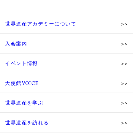
世界遺産アカデミーについて
理念
入会案内
メッセージ
個人会員
主な活動
イベント情報
法人会員
沿革
講演会
会報誌サンプル
組織図・役員
大使館VOICE
大使館セミナー
会員限定ページ
研究員紹介
展示会
法人会員・協賛団体／公認団体
世界遺産を学ぶ
講座・セミナー
メディア協力／プレスリリース
研究員ブログ
ツアー情報
世界遺産を訪れる
マイスターのささやき
イベントレポート